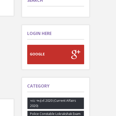
SEARCH
LOGIN HERE
GOOGLE
CATEGORY
કરંટ અફેર્સ 2020 (Current Affairs
2020)
Police Constable Lokrakshak Exam