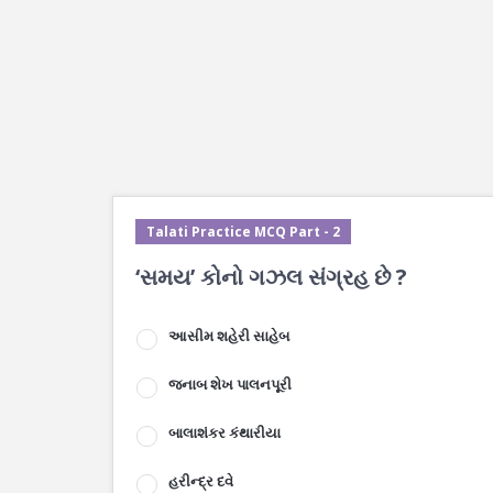
Talati Practice MCQ Part - 2
‘સમય’ કોનો ગઝલ સંગ્રહ છે ?
આસીમ શહેરી સાહેબ
જનાબ શેખ પાલનપૂરી
બાલાશંકર કંથારીયા
હરીન્દ્ર દવે