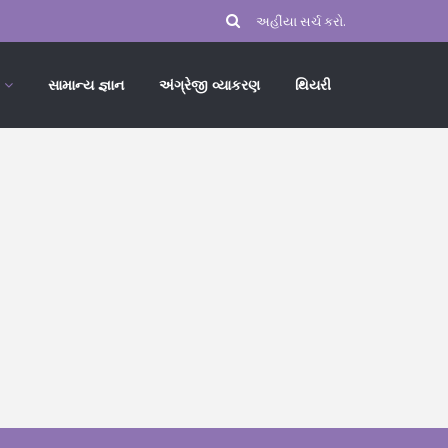
સામાન્ય જ્ઞાન
અંગ્રેજી વ્યાકરણ
થિયરી