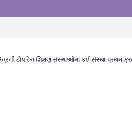
ષેત્રની ટોપ ટેન શિક્ષણ સંસ્થાઓમાં કઈ સંસ્થા પ્રથમ ક્રમ