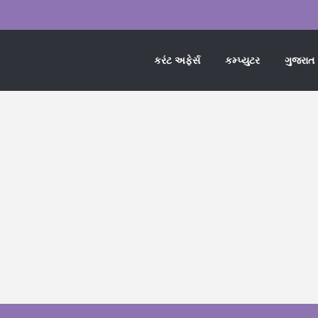
કરંટ અફેર્સ
કમ્પ્યુટર
ગુજરાત