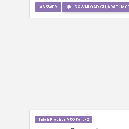
ANSWER
DOWNLOAD GUJARATI MC
Talati Practice MCQ Part - 2