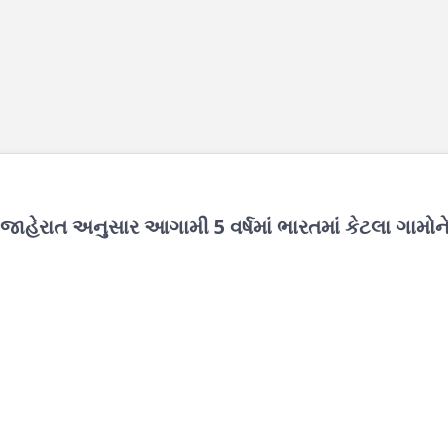
 જાહેરાત અનુસાર આગામી 5 વર્ષમાં ભારતમાં કેટલા ગામોન