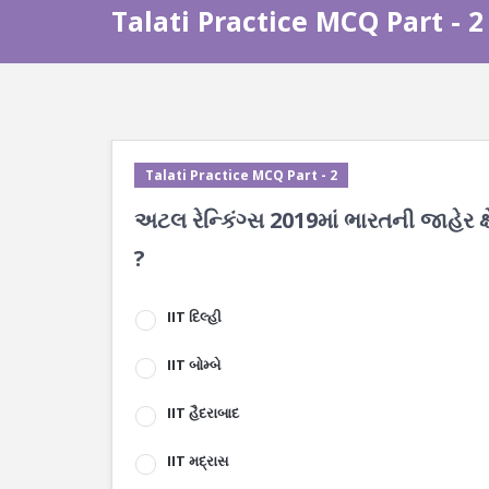
Talati Practice MCQ Part - 2
Talati Practice MCQ Part - 2
અટલ રેન્કિંગ્સ 2019માં ભારતની જાહેર ક્
?
IIT દિલ્હી
IIT બોમ્બે
IIT હૈદરાબાદ
IIT મદ્રાસ