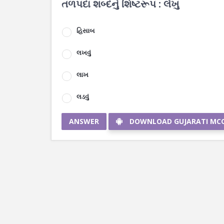
તળપદા શબ્દનું શિષ્ટરૂપ : લેખુ
હિસાબ
લખવું
લાખ
લડવું
ANSWER
DOWNLOAD GUJARATI MC