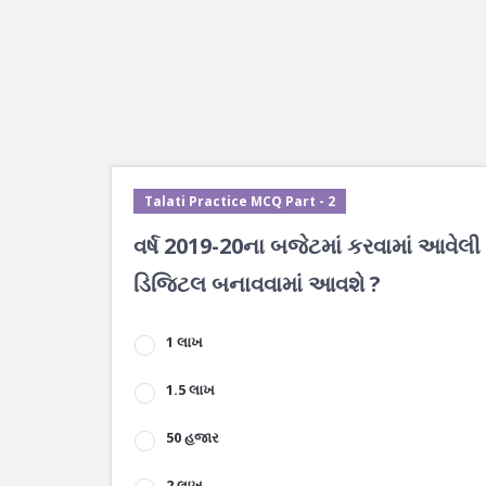
Talati Practice MCQ Part - 2
વર્ષ 2019-20ના બજેટમાં કરવામાં આવેલી
ડિજિટલ બનાવવામાં આવશે ?
1 લાખ
1.5 લાખ
50 હજાર
2 લાખ