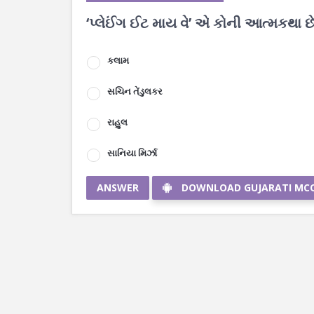
‘પ્લેઈંગ ઈટ માય વે’ એ કોની આત્મકથા છે
કલામ
સચિન તેંડુલકર
રાહુલ
સાનિયા મિર્ઝા
ANSWER
DOWNLOAD GUJARATI MC