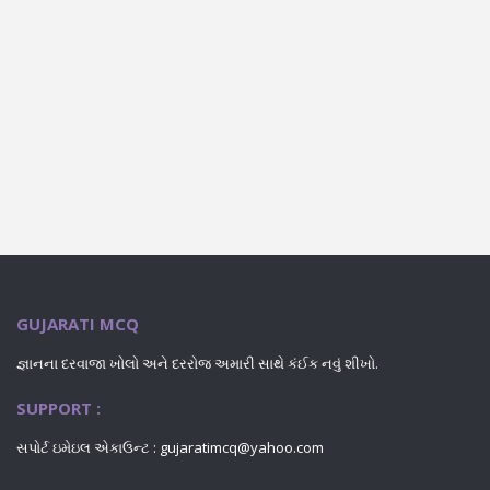
GUJARATI MCQ
જ્ઞાનના દરવાજા ખોલો અને દરરોજ અમારી સાથે કંઈક નવું શીખો.
SUPPORT :
સપોર્ટ ઇમેઇલ એકાઉન્ટ : gujaratimcq@yahoo.com