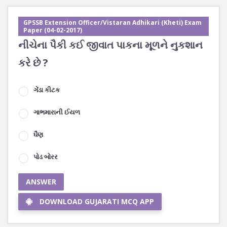
GPSSB Extension Officer/Vistaran Adhikari (Kheti) Exam
Paper (04-02-2017)
નીચેના પૈકી કઈ જીવાત પાકના મૂળને નુકશાન
કરે છે ?
ગેંડા કીટક
ગાભમારાની ઈયળ
ઘૈણ
પોડ બોરર
ANSWER
DOWNLOAD GUJARATI MCQ APP