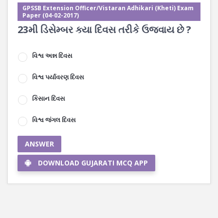
GPSSB Extension Officer/Vistaran Adhikari (Kheti) Exam
Paper (04-02-2017)
23મી ડિસેમ્બર ક્યા દિવસ તરીકે ઉજવાય છે ?
વિશ્વ અન્ન દિવસ
વિશ્વ પર્યાવરણ દિવસ
કિસાન દિવસ
વિશ્વ જંગલ દિવસ
ANSWER
DOWNLOAD GUJARATI MCQ APP