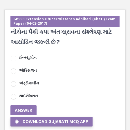
GPSSB Extension Officer/Vistaran Adhikari (Kheti) Exam
Paper (04-02-2017)
નીચેના પૈકી કપા અંતઃસ્રાવના સંશ્લેષણ માટે
આયોડિન જરૂરી છે ?
ઈન્સ્યુલીન
ઓક્સિજન
એડ્રીનાલીન
થાઈરોક્સિન
ANSWER
DOWNLOAD GUJARATI MCQ APP