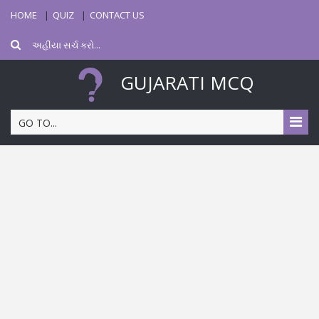
HOME
QUIZ
CONTACT US
GUJARATI MCQ
GO TO...