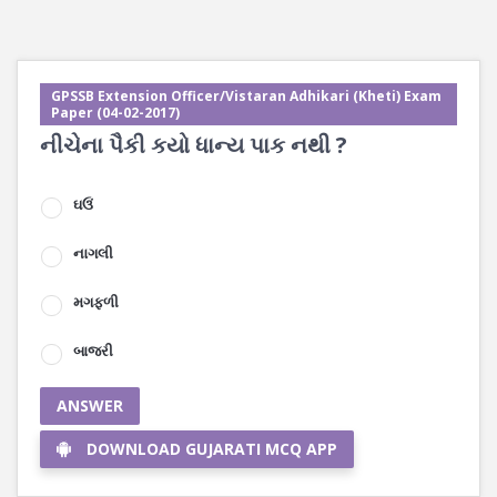
GPSSB Extension Officer/Vistaran Adhikari (Kheti) Exam
Paper (04-02-2017)
નીચેના પૈકી કયો ધાન્ય પાક નથી ?
ઘઉં
નાગલી
મગફળી
બાજરી
ANSWER
DOWNLOAD GUJARATI MCQ APP