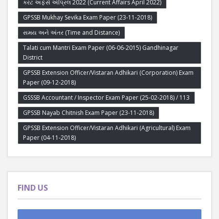
કરંટ અફેર્સ એપ્રિલ 2022 (Current Affairs April 2022)
GPSSB Mukhay Sevika Exam Paper (23-11-2018)
સમય અને અંતર (Time and Distance)
Talati cum Mantri Exam Paper (06-06-2015) Gandhinagar
District
GPSSB Extension Officer/Vistaran Adhikari (Corporation) Exam
Paper (09-12-2018)
GSSSB Accountant / Inspector Exam Paper (25-02-2018) / 113
GPSSB Nayab Chitnish Exam Paper (23-11-2018)
GPSSB Extension Officer/Vistaran Adhikari (Agricultural) Exam
Paper (04-11-2018)
FIND US