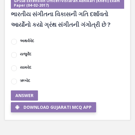
GPSSB Extension Officer/Vistaran Adhikari (Kheti) Exam
Paper (04-02-2017)
ભારતીય સંગીતના વિકાસની ગતિ દર્શાવતો
આર્યોનો કયો ગ્રંથ સંગીતની ગંગોત્રી છે ?
અથર્વવેદ
યજુર્વેદ
સામવેદ
ઋગ્વેદ
ANSWER
DOWNLOAD GUJARATI MCQ APP