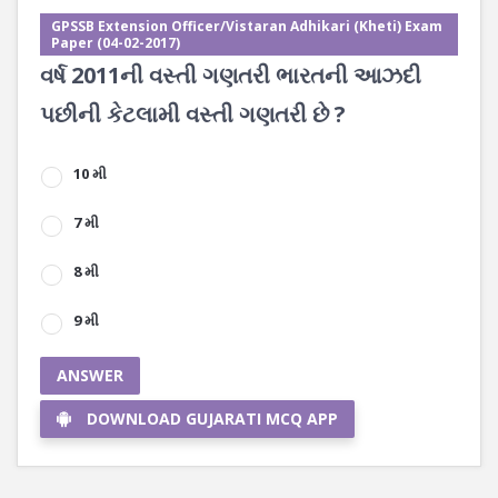
GPSSB Extension Officer/Vistaran Adhikari (Kheti) Exam
Paper (04-02-2017)
વર્ષ 2011ની વસ્તી ગણતરી ભારતની આઝદી
પછીની કેટલામી વસ્તી ગણતરી છે ?
10 મી
7 મી
8 મી
9 મી
ANSWER
DOWNLOAD GUJARATI MCQ APP