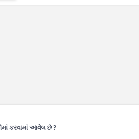
માં કરવામાં આવેલ છે ?