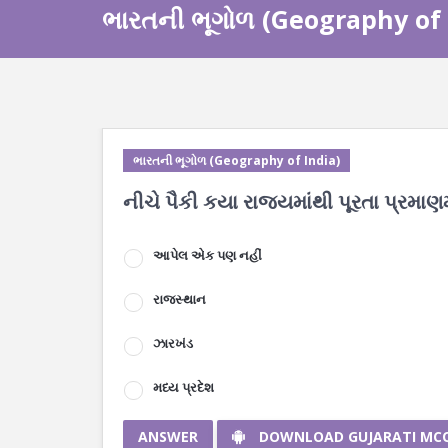
ભારતની ભૂગોળ (Geography of 
ભારતની ભૂગોળ (Geography of India)
નીચે પૈકી કયા રાજ્યમાંથી પૂરતા પ્રમાણ
આપેલ એક પણ નહીં
રાજસ્થાન
ઝારખંડ
મધ્ય પ્રદેશ
ANSWER
DOWNLOAD GUJARATI MC