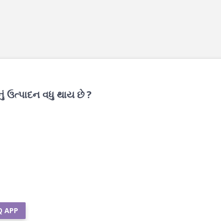
નું ઉત્પાદન વધુ થાય છે ?
Q APP