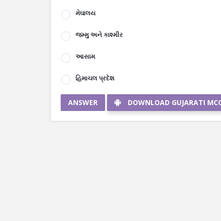
મેઘાલય
જમ્મુ અને કાશ્મીર
આસામ
હિમાચલ પ્રદેશ
ANSWER
DOWNLOAD GUJARATI MC