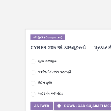
કમ્પ્યુટર (Computer)
CYBER 205 એ કમ્પ્યૂટરનો ___ પ્રકાર છ
સુપર કમ્પ્યૂટર
આપેલ પૈકી એક પણ નહીં
મેઈન ફ્રેમ
લાઈટ વેવ ઓપરેટેડ
ANSWER
DOWNLOAD GUJARATI MC