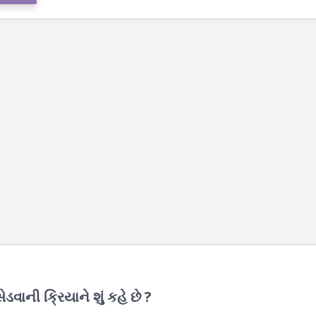
વાની ક્રિયાને શું કહે છે ?