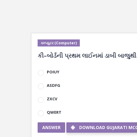
કમ્પ્યુટર (Computer)
કી–બોર્ડની પ્રથમ લાઈનમાં ડાબી બાજુથ
POIUY
ASDFG
ZXCV
QWERT
ANSWER
DOWNLOAD GUJARATI MC