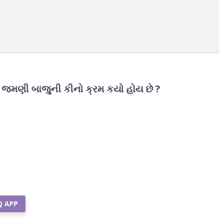
ી જમણી બાજુની કીનો ક્રમ કયો હોય છે ?
Q APP