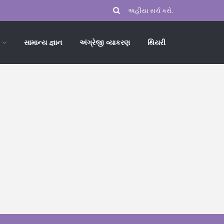
સામાન્ય જ્ઞાન
અંગ્રેજી વ્યાકરણ
થિયરી