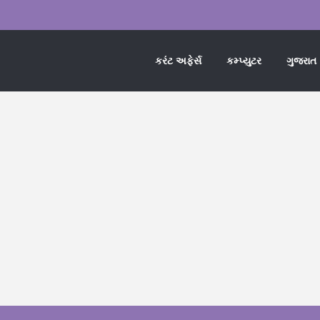
કરંટ અફેર્સ
કમ્પ્યુટર
ગુજરાત