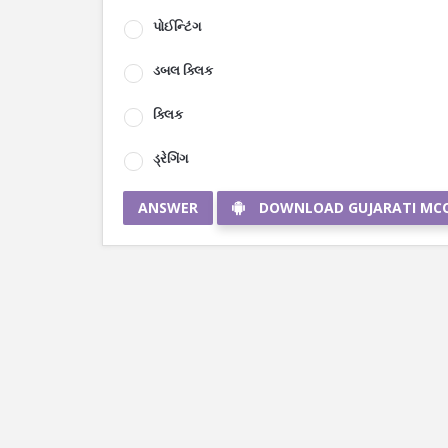
પોઈન્ટિંગ
ડબલ ક્લિક
ક્લિક
ડ્રેગિંગ
ANSWER
DOWNLOAD GUJARATI MC