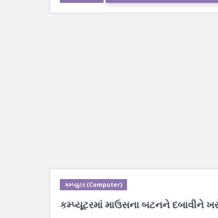
કમ્પ્યુટર (Computer)
કમ્પ્યૂટરમાં માઉસના બટનને દબાવીને ખસેડ