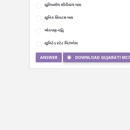
યુનિવર્સલ સીરીયલ બસ
યુનિક સિસ્ટમ બસ
એકપણ નહિ
યુનિટેડ સ્ટેટ બિઝનેસ
ANSWER
DOWNLOAD GUJARATI MC