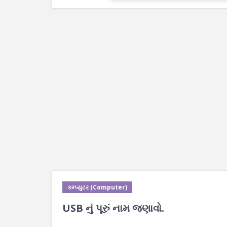
કમ્પ્યુટર (Computer)
USB નું પૂરું નામ જણાવો.