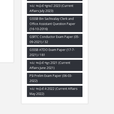
કરંટ અફેર્સ જુલાઈ 2023 (Current
Affairs July 2023)
GSSSB Bin Sachivalay Clerk and
Office Assistant Question Paper
(16-10-2016)
GSRTC Conductor Exam Paper (05-
09-2021) / 32
GSSSB ATDO Exam Paper (17-7-
2021) / 181
કરંટ અફેર્સ જૂન 2021 (Current
Affairs June 2021)
PSI Prelim Exam Paper (06-03-
2022)
કરંટ અફેર્સ મે 2022 (Current Affairs
May 2022)