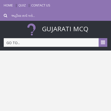
HOME
QUIZ
CONTACT US
GUJARATI MCQ
GO TO...