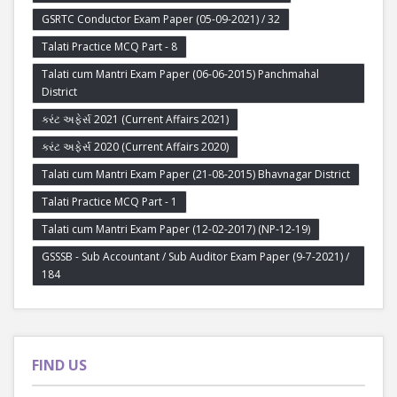
GSRTC Conductor Exam Paper (05-09-2021) / 32
Talati Practice MCQ Part - 8
Talati cum Mantri Exam Paper (06-06-2015) Panchmahal
District
કરંટ અફેર્સ 2021 (Current Affairs 2021)
કરંટ અફેર્સ 2020 (Current Affairs 2020)
Talati cum Mantri Exam Paper (21-08-2015) Bhavnagar District
Talati Practice MCQ Part - 1
Talati cum Mantri Exam Paper (12-02-2017) (NP-12-19)
GSSSB - Sub Accountant / Sub Auditor Exam Paper (9-7-2021) /
184
FIND US