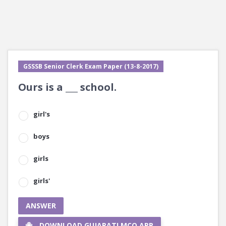
GSSSB Senior Clerk Exam Paper (13-8-2017)
Ours is a ___ school.
girl's
boys
girls
girls'
ANSWER
DOWNLOAD GUJARATI MCQ APP