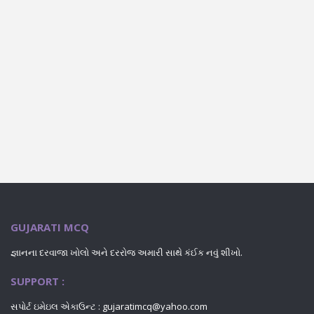
GUJARATI MCQ
જ્ઞાનના દરવાજા ખોલો અને દરરોજ અમારી સાથે કંઈક નવું શીખો.
SUPPORT :
સપોર્ટ ઇમેઇલ એકાઉન્ટ : gujaratimcq@yahoo.com