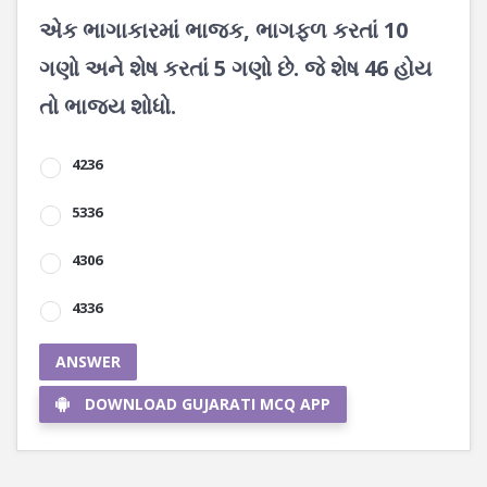
એક ભાગાકારમાં ભાજક, ભાગફળ કરતાં 10
ગણો અને શેષ કરતાં 5 ગણો છે. જે શેષ 46 હોય
તો ભાજ્ય શોધો.
4236
5336
4306
4336
ANSWER
DOWNLOAD GUJARATI MCQ APP