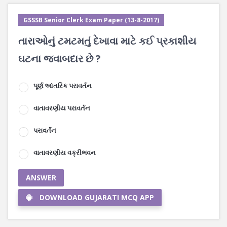
GSSSB Senior Clerk Exam Paper (13-8-2017)
તારાઓનું ટમટમતું દેખાવા માટે કઈ પ્રકાશીય
ઘટના જવાબદાર છે ?
પૂર્ણ આંતરિક પરાવર્તન
વાતાવરણીય પરાવર્તન
પરાવર્તન
વાતાવરણીય વક્રીભવન
ANSWER
DOWNLOAD GUJARATI MCQ APP