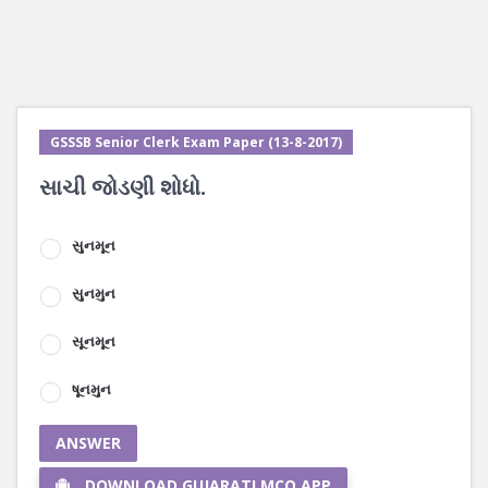
GSSSB Senior Clerk Exam Paper (13-8-2017)
સાચી જોડણી શોધો.
સુનમૂન
સુનમુન
સૂનમૂન
ષૂનમુન
ANSWER
DOWNLOAD GUJARATI MCQ APP