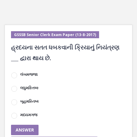
GSSSB Senior Clerk Exam Paper (13-8-2017)
હ્રદયના સતત ધબકવાની ક્રિયાનું નિયંત્રણ
___ દ્વારા થાય છે.
લંબમજ્જા
લધુમસ્તિષ્ક
બૃહમસ્તિષ્ક
મધ્યમગજ
ANSWER