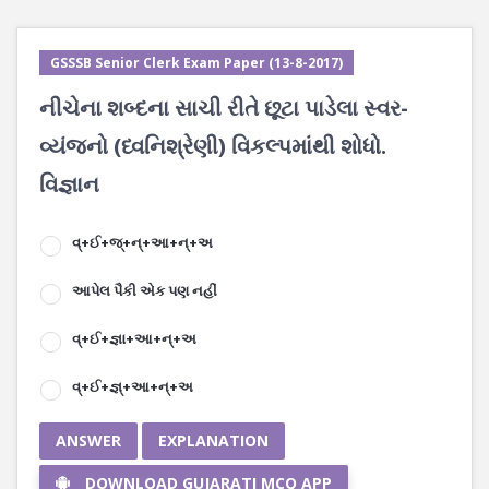
GSSSB Senior Clerk Exam Paper (13-8-2017)
નીચેના શબ્દના સાચી રીતે છૂટા પાડેલા સ્વર-
વ્યંજનો (ધ્વનિશ્રેણી) વિકલ્પમાંથી શોધો.
વિજ્ઞાન
વ્+ઈ+જ્+ન્+આ+ન્+અ
આપેલ પૈકી એક પણ નહીં
વ્+ઈ+જ્ઞા+આ+ન્+અ
વ્+ઈ+જ્ઞ્+આ+ન્+અ
ANSWER
EXPLANATION
DOWNLOAD GUJARATI MCQ APP