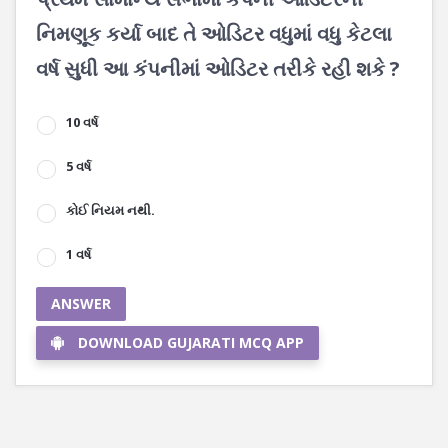
નિમણૂક કર્યા બાદ તે ઓડિટર વધુમાં વધુ કેટલા
વર્ષ સુધી આ કંપનીમાં ઓડિટર તરીકે રહી શકે ?
10 વર્ષ
5 વર્ષ
કોઈ નિયમ નથી.
1 વર્ષ
ANSWER
DOWNLOAD GUJARATI MCQ APP