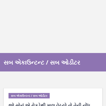
સબ એકાઉન્ટન્ટ / સબ ઓડીટર
સબ એકાઉન્ટન્ટ / સબ ઓડીટર
જો સોનું એ રોકડેથી માલ વેચ્યો તો તેની નોંધ ___