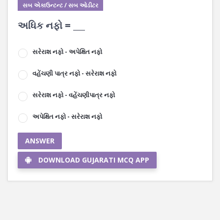
સબ એકાઉન્ટન્ટ / સબ ઓડીટર
અધિક નફો = ___
સરેરાશ નફો - અપેક્ષિત નફો
વહેંચણી પાત્ર નફો - સરેરાશ નફો
સરેરાશ નફો - વહેંચણીપાત્ર નફો
અપેક્ષિત નફો - સરેરાશ નફો
ANSWER
DOWNLOAD GUJARATI MCQ APP