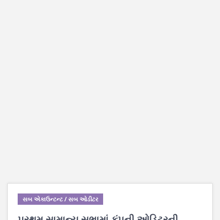
સબ એકાઉન્ટન્ટ / સબ ઓડીટર
પ્રથમ સામાન્ય સભામાં કંપની ઓડિટરની