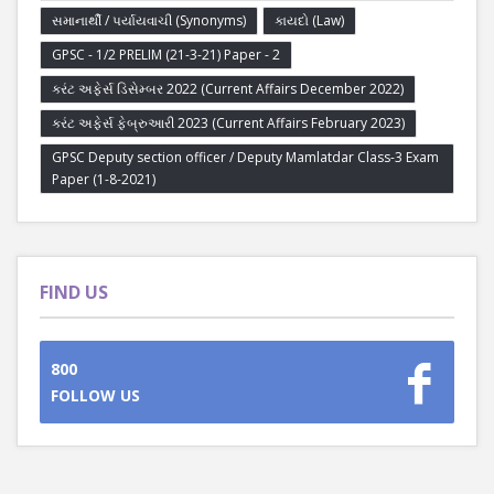
સમાનાર્થી / પર્યાયવાચી (Synonyms)
કાયદો (Law)
GPSC - 1/2 PRELIM (21-3-21) Paper - 2
કરંટ અફેર્સ ડિસેમ્બર 2022 (Current Affairs December 2022)
કરંટ અફેર્સ ફેબ્રુઆરી 2023 (Current Affairs February 2023)
GPSC Deputy section officer / Deputy Mamlatdar Class-3 Exam
Paper (1-8-2021)
FIND US
800
FOLLOW US