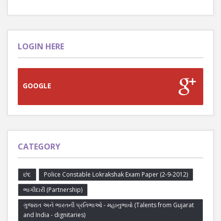
LOGIN HERE
GOOGLE
CATEGORY
છંદ
Police Constable Lokrakshak Exam Paper (2-9-2012)
ભાગીદારી (Partnership)
ગુજરાત અને ભારતની પ્રતિભાઓ - મહાનુભાવો (Talents from Gujarat
and India - dignitaries)