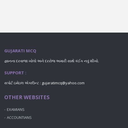
GUJARATI MCQ
જ્ઞાનના દરવાજા ખોલો અને દરરોજ અમારી સાથે કંઈક નવું શીખો.
SUPPORT :
સપોર્ટ ઇમેઇલ એકાઉન્ટ : gujaratimcq@yahoo.com
OTHER WEBSITES
EXAMIANS
ACCOUNTIANS