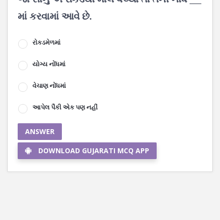
માં કરવામાં આવે છે.
રોકડમેળમાં
યોગ્ય નોંધમાં
વેચાણ નોંધમાં
આપેલ પૈકી એક પણ નહીં
ANSWER
DOWNLOAD GUJARATI MCQ APP