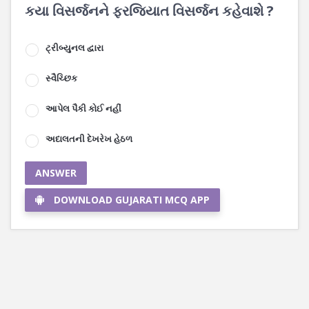
કયા વિસર્જનને ફરજિયાત વિસર્જન કહેવાશે ?
ટ્રીબ્યુનલ દ્વારા
સ્વૈચ્છિક
આપેલ પૈકી કોઈ નહીં
અદાલતની દેખરેખ હેઠળ
ANSWER
DOWNLOAD GUJARATI MCQ APP