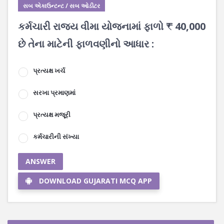
સબ એકાઉન્ટન્ટ / સબ ઓડીટર
કર્મચારી રાજ્ય વીમા યોજનામાં ફાળો ₹ 40,000
છે તેના માટેની ફાળવણીનો આધાર :
પ્રત્યક્ષ ખર્ચ
સરખા પ્રમાણમાં
પ્રત્યક્ષ મજૂરી
કર્મચારીની સંખ્યા
ANSWER
DOWNLOAD GUJARATI MCQ APP