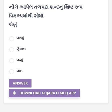
નીચે આપેલ તળપદા શબ્દનું શિષ્ટ રૂપ
વિકલ્પમાંથી શોધો.
લેખું
લખવું
હિસાબ
લડવું
લાખ
ANSWER
DOWNLOAD GUJARATI MCQ APP