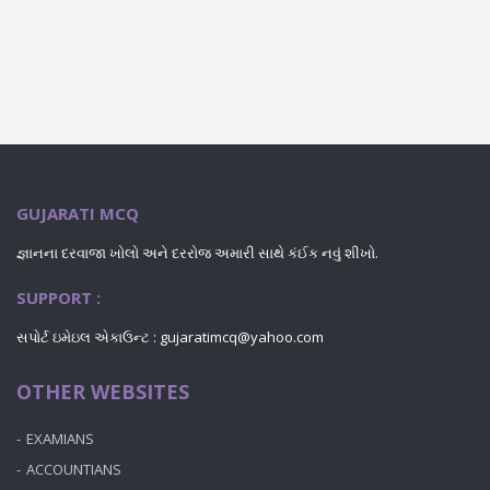
GUJARATI MCQ
જ્ઞાનના દરવાજા ખોલો અને દરરોજ અમારી સાથે કંઈક નવું શીખો.
SUPPORT :
સપોર્ટ ઇમેઇલ એકાઉન્ટ : gujaratimcq@yahoo.com
OTHER WEBSITES
EXAMIANS
ACCOUNTIANS