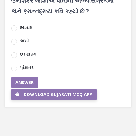
ઉમાશંકર જોશીએ પોતાના અભ્યાસગ્રંથમાં
કોને ક્રાન્તદ્રષ્ટા કવિ કહ્યો છે ?
દયારામ
અખો
દલપતરામ
પ્રેમાનંદ
ANSWER
DOWNLOAD GUJARATI MCQ APP