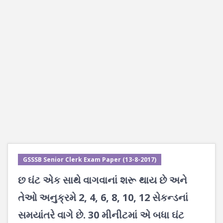
GSSSB Senior Clerk Exam Paper (13-8-2017)
છ ઘંટ એક સાથે વાગવાનાં શરૂ થાય છે અને
તેઓ અનુક્રમે 2, 4, 6, 8, 10, 12 સેકન્ડનાં
સમયાંતરે વાગે છે. 30 મીનીટમાં એ બધા ઘંટ