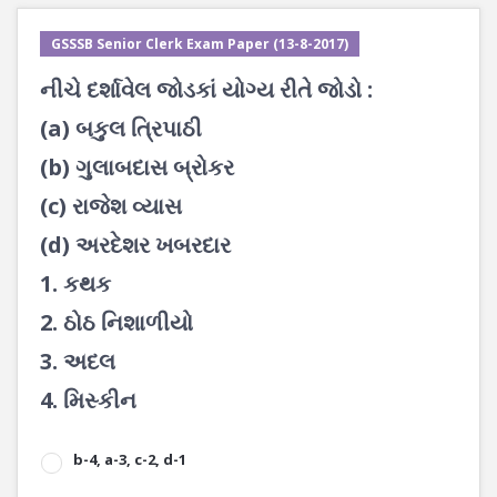
GSSSB Senior Clerk Exam Paper (13-8-2017)
નીચે દર્શાવેલ જોડકાં યોગ્ય રીતે જોડો :
(a) બકુલ ત્રિપાઠી
(b) ગુલાબદાસ બ્રોકર
(c) રાજેશ વ્યાસ
(d) અરદેશર ખબરદાર
1. કથક
2. ઠોઠ નિશાળીયો
3. અદલ
4. મિસ્કીન
b-4, a-3, c-2, d-1