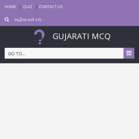
HOME
QUIZ
CONTACT US
GUJARATI MCQ
GO TO...