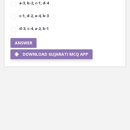
a-3, b-2, c-1, d-4
c-1, d-2, a-4, b-3
d-3, c-4, a-2, b-1
ANSWER
DOWNLOAD GUJARATI MCQ APP