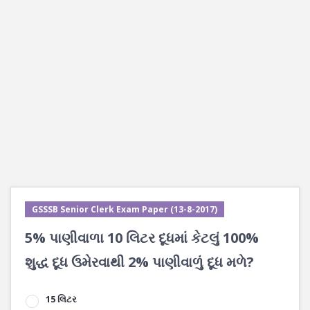
GSSSB Senior Clerk Exam Paper (13-8-2017)
5% પાણીવાળા 10 લિટર દૂધમાં કેટલું 100%
શુદ્ધ દૂધ ઉમેરવાથી 2% પાણીવાળું દૂધ મળે?
15 લિટર