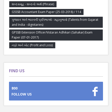
શબ્દસમૂહ - શબ્દનો અર્થ (Phrase)
GSSSB Accountant Exam Paper (25-03-2018) / 114
ગુજરાત અને ભારતની પ્રતિભાઓ - મહાનુભાવો (Talents from Gujarat
and India - dignitaries)
GPSSB Extension Officer/Vistaran Adhikari (Sahakar) Exam
Paper (07-01-2017)
નફો અને ખોટ (Profit and Loss)
FIND US
800
FOLLOW US