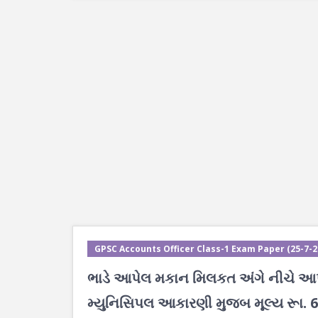
GPSC Accounts Officer Class-1 Exam Paper (25-7-202
ભાડે આપેલ મકાન મિલકત અંગે નીચે આપેલ 
મ્યુનિસિપલ આકારણી મુજબ મૂલ્ય રૂા. 60,