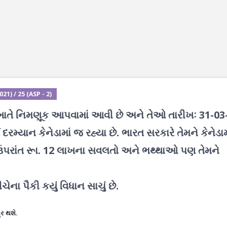
1) / 25 (ASP - 2)
ેડા ખાતે નિમણૂક આપવામાં આવી છે અને તેઓ તારીખઃ 31-03
રમ્યાન કેનેડામાં જ રહ્યા છે. ભારત સરકારે તેમને કેનેડામ
ે ઉપરાંત રૂા. 12 લાખના સવલતો અને ભથ્થાઓ પણ તેમને
ેના પૈકી કયું વિધાન સાચું છે.
ર થશે.