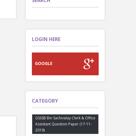
SEARCH
LOGIN HERE
GOOGLE
CATEGORY
GSSSB Bin Sachivalay Clerk & Office
Assistant Question Paper (17-11-
2019)