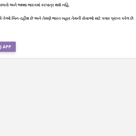
સવલતો અને ભથ્થા ભારતમાં કરપાત્ર થશે નહિ.
ે તેઓ બિન-રહીશ છે અને તેમણે ભારત બહાર તેમની સેવાઓ માટે પગાર પ્રાપ્ત કરેલ છે.
Q APP