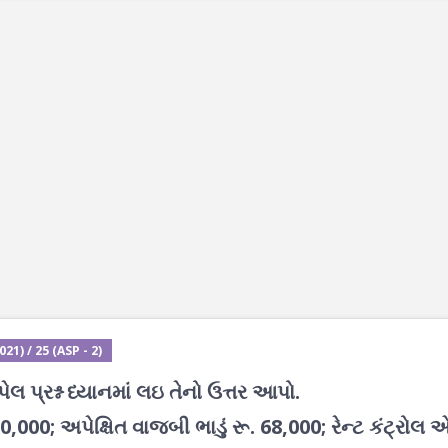
1) / 25 (ASP - 2)
પ્રશ્ન ધ્યાનમાં લઇ તેનો ઉત્તર આપો.
000; અપેક્ષિત વાજબી ભાડું રૂ. 68,000; રેન્ટ કંટ્રોલ 