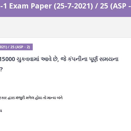
1 Exam Paper (25-7-2021) / 25 (ASP -
1) / 25 (ASP - 2)
.15000 ચુકવવામાં આવે છે, જે કંપનીના પૂર્ણ સમયના
 ?
રકાર દ્વારા મંજુરી મળેલ હોય તો માન્ય બંને
્ય