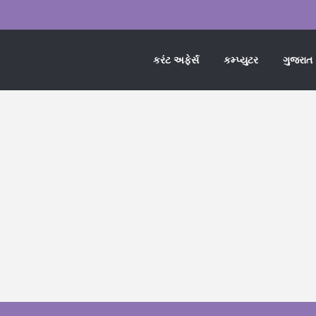
કરંટ અફેર્સ
કમ્પ્યુટર
ગુજરાત