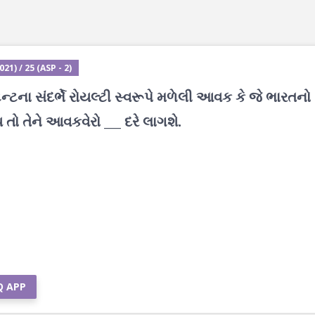
1) / 25 (ASP - 2)
ન્ટના સંદર્ભે રોયલ્ટી સ્વરૂપે મળેલી આવક કે જે ભારતનો
 તો તેને આવકવેરો ___ દરે લાગશે.
Q APP