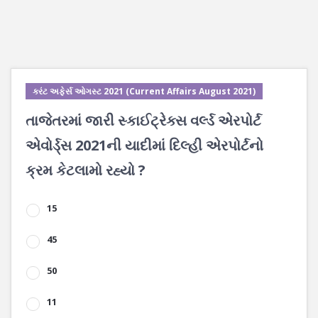
કરંટ અફેર્સ ઓગસ્ટ 2021 (Current Affairs August 2021)
તાજેતરમાં જારી સ્કાઈટ્રેક્સ વર્લ્ડ એરપોર્ટ
એવોર્ડ્સ 2021ની યાદીમાં દિલ્હી એરપોર્ટનો
ક્રમ કેટલામો રહ્યો ?
15
45
50
11