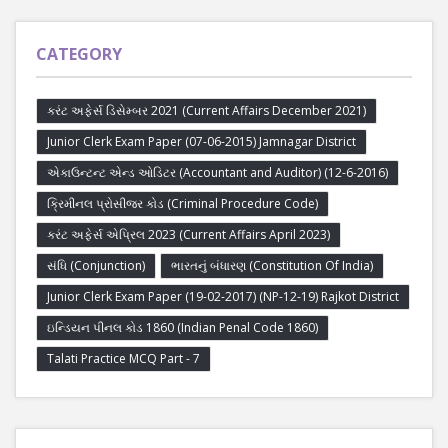
CATEGORY
કરંટ અફેર્સ ડિસેમ્બર 2021 (Current Affairs December 2021)
Junior Clerk Exam Paper (07-06-2015) Jamnagar District
એકાઉન્ટન્ટ એન્ડ ઓડિટર (Accountant and Auditor) (12-6-2016)
ક્રિમીનલ પ્રોસીજર કોડ (Criminal Procedure Code)
કરંટ અફેર્સ એપ્રિલ 2023 (Current Affairs April 2023)
સંધિ (Conjunction)
ભારતનું બંધારણ (Constitution Of India)
Junior Clerk Exam Paper (19-02-2017) (NP-12-19) Rajkot District
ઇન્ડિયન પીનલ કોડ 1860 (Indian Penal Code 1860)
Talati Practice MCQ Part - 7