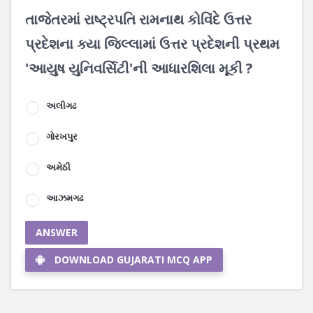
તાજેતરમાં રાષ્ટ્રપતિ રામનાથ કોવિંદે ઉત્તર
પ્રદેશના ક્યા જિલ્લામાં ઉત્તર પ્રદેશની પ્રથમ
'આયુષ યુનિવર્સિટી'ની આધારશિલા મૂકી ?
અલીગઢ
ગોરખપુર
અમેઠી
આઝમગઢ
ANSWER
DOWNLOAD GUJARATI MCQ APP