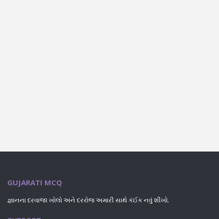
GUJARATI MCQ
જ્ઞાનના દરવાજા ખોલો અને દરરોજ અમારી સાથે કંઈક નવું શીખો.