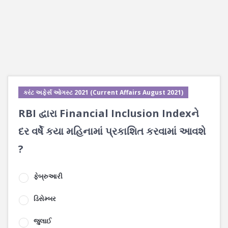
કરંટ અફેર્સ ઓગસ્ટ 2021 (Current Affairs August 2021)
RBI દ્વારા Financial Inclusion Indexને
દર વર્ષે કયા મહિનામાં પ્રકાશિત કરવામાં આવશે
?
ફેબ્રુઆરી
ડિસેમ્બર
જુલાઈ