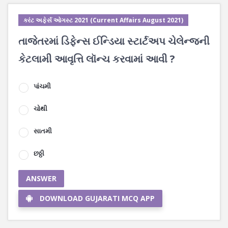
કરંટ અફેર્સ ઓગસ્ટ 2021 (Current Affairs August 2021)
તાજેતરમાં ડિફેન્સ ઈન્ડિયા સ્ટાર્ટઅપ ચેલેન્જની
કેટલામી આવૃત્તિ લૉન્ચ કરવામાં આવી ?
પાંચમી
ચોથી
સાતમી
છઠ્ઠી
ANSWER
DOWNLOAD GUJARATI MCQ APP