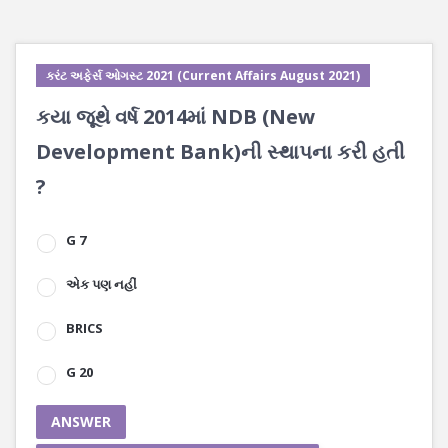
કરંટ અફેર્સ ઓગસ્ટ 2021 (Current Affairs August 2021)
કયા જૂથે વર્ષ 2014માં NDB (New
Development Bank)ની સ્થાપના કરી હતી
?
G 7
એક પણ નહીં
BRICS
G 20
ANSWER