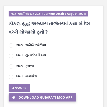
કરંટ અફેર્સ ઓગસ્ટ 2021 (Current Affairs August 2021)
કોંકણ યુદ્ધ અભ્યાસ તાજેતરમાં કયા બે દેશ
વચ્ચે યોજાયો હતો ?
ભારત - સાઉદી અરેબિયા
ભારત - યુનાઈટેડ કિંગ્ડમ
ભારત - ફ્રાન્સ
ભારત - બાંગ્લાદેશ
ANSWER
DOWNLOAD GUJARATI MCQ APP