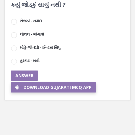
કયું જોડકું સાચું નથી ?
રોજડી - નર્મદા
લોથલ - ભોગાવો
મોહેં-જો-દડો - ઈન્ટસ સિંધુ
હરપ્પા - રાવી
ANSWER
DOWNLOAD GUJARATI MCQ APP