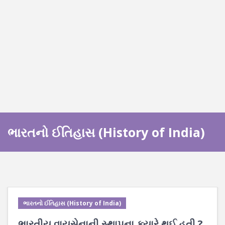
ભારતનો ઈતિહાસ (History of India)
ભારતનો ઈતિહાસ (History of India)
ભારતીય વાયુસેનાની સ્થાપના ક્યારે થઈ હતી ?