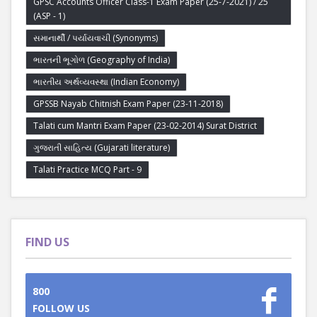
GPSC Accounts Officer Class-1 Exam Paper (25-7-2021) / 25
(ASP - 1)
સમાનાર્થી / પર્યાયવાચી (Synonyms)
ભારતની ભૂગોળ (Geography of India)
ભારતીય અર્થવ્યવસ્થા (Indian Economy)
GPSSB Nayab Chitnish Exam Paper (23-11-2018)
Talati cum Mantri Exam Paper (23-02-2014) Surat District
ગુજરાતી સાહિત્ય (Gujarati literature)
Talati Practice MCQ Part - 9
FIND US
800
FOLLOW US