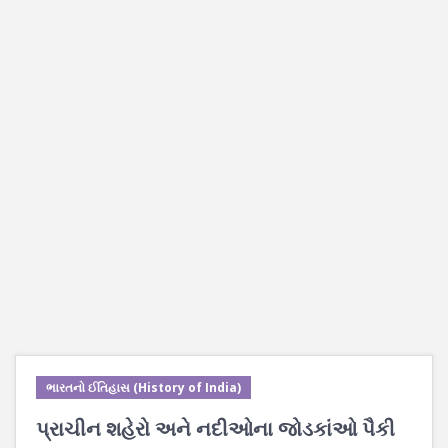
ભારતનો ઈતિહાસ (History of India)
પ્રાચીન શહેરો અને નદીઓના જોડકાંઓ પૈકી