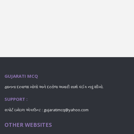
GUJARATI MCQ
જ્ઞાનના દરવાજા ખોલો અને દરરોજ અમારી સાથે કંઈક નવું શીખો.
SUPPORT :
સપોર્ટ ઇમેઇલ એકાઉન્ટ : gujaratimcq@yahoo.com
OTHER WEBSITES