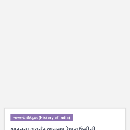
ભારતનો ઈતિહાસ (History of India)
ભારતના ગવર્નર જનરલ ડેલહાઉસીની