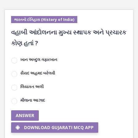
ભારતનો ઈતિહાસ (History of India)
વહાબી આંદોલનના મુખ્ય સ્થાપક અને પ્રચારક
કોણ હતાં ?
ખાન અબ્દુલ ગફારખાન
સૈયદ અહમદ બરેલવી
લિયાકત અલી
મૌલાના આઝાદ
ANSWER
DOWNLOAD GUJARATI MCQ APP