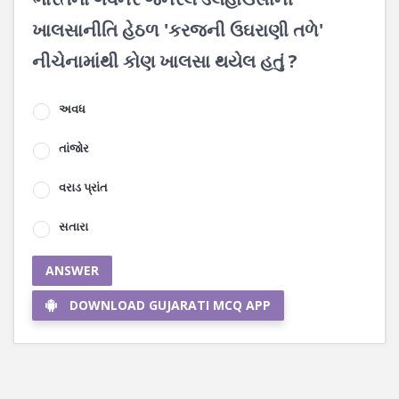
ખાલસાનીતિ હેઠળ 'કરજની ઉઘરાણી તળે'
નીચેનામાંથી કોણ ખાલસા થયેલ હતું ?
અવધ
તાંજોર
વરાડ પ્રાંત
સતારા
ANSWER
DOWNLOAD GUJARATI MCQ APP