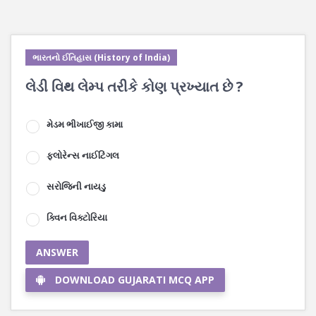
ભારતનો ઈતિહાસ (History of India)
લેડી વિથ લેમ્પ તરીકે કોણ પ્રખ્યાત છે ?
મેડમ ભીખાઈજી કામા
ફ્લોરેન્સ નાઈટિંગલ
સરોજિની નાયડુ
ક્વિન વિક્ટોરિયા
ANSWER
DOWNLOAD GUJARATI MCQ APP