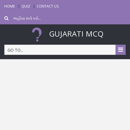
HOME
QUIZ
CONTACT US
GUJARATI MCQ
GO TO...