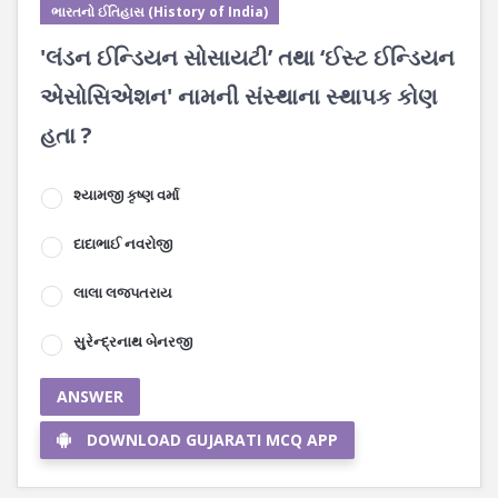
ભારતનો ઈતિહાસ (History of India)
'લંડન ઈન્ડિયન સોસાયટી’ તથા ‘ઈસ્ટ ઈન્ડિયન
એસોસિએશન' નામની સંસ્થાના સ્થાપક કોણ
હતા ?
શ્યામજી કૃષ્ણ વર્મા
દાદાભાઈ નવરોજી
લાલા લજપતરાય
સુરેન્દ્રનાથ બેનરજી
ANSWER
DOWNLOAD GUJARATI MCQ APP