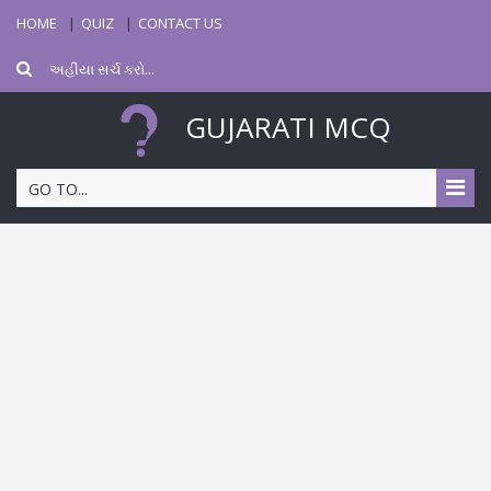
HOME
QUIZ
CONTACT US
GUJARATI MCQ
GO TO...