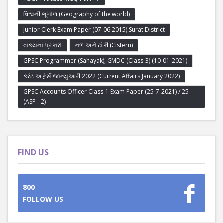
વિશ્વની ભૂગોળ (Geography of the world)
Junior Clerk Exam Paper (07-06-2015) Surat District
વાક્યના પ્રકારો
નળ અને ટાંકી (Cistern)
GPSC Programmer (Sahayak), GMDC (Class-3) (10-01-2021)
કરંટ અફેર્સ જાન્યુઆરી 2022 (Current Affairs January 2022)
GPSC Accounts Officer Class-1 Exam Paper (25-7-2021) / 25
(ASP - 2)
FIND US
800
FOLLOW US