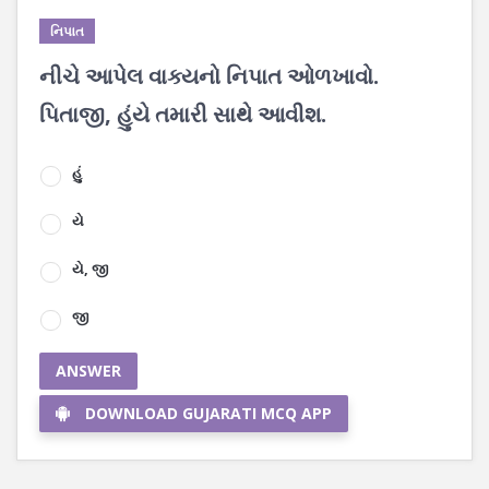
નિપાત
નીચે આપેલ વાક્યનો નિપાત ઓળખાવો.
પિતાજી, હુંયે તમારી સાથે આવીશ.
હું
યે
યે, જી
જી
ANSWER
DOWNLOAD GUJARATI MCQ APP