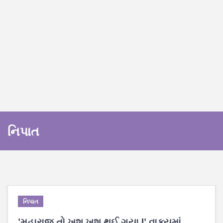
નિપાત
નિપાત
'મહારાજ તો ખુશ ખુશ થઈ ગયા !' વાક્યમાં