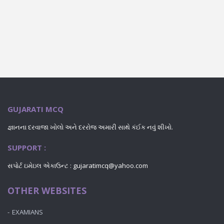
GUJARATI MCQ
જ્ઞાનના દરવાજા ખોલો અને દરરોજ અમારી સાથે કંઈક નવું શીખો.
SUPPORT :
સપોર્ટ ઇમેઇલ એકાઉન્ટ : gujaratimcq@yahoo.com
OTHER WEBSITES
EXAMIANS