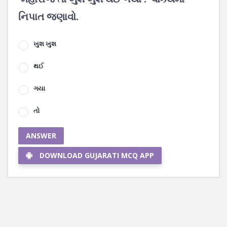
નિપાત જણાવો.
ખુશ ખુશ
થઈ
ગયા
તો
ANSWER
DOWNLOAD GUJARATI MCQ APP