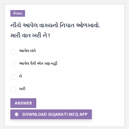
નિપાત
નીચે આપેલ વાક્યનો નિપાત ઓળખાવો.
મારી વાત ખરી ને !
આપેલ બંને
આપેલ પૈકી એક પણ નહીં
ને
ખરી
ANSWER
DOWNLOAD GUJARATI MCQ APP