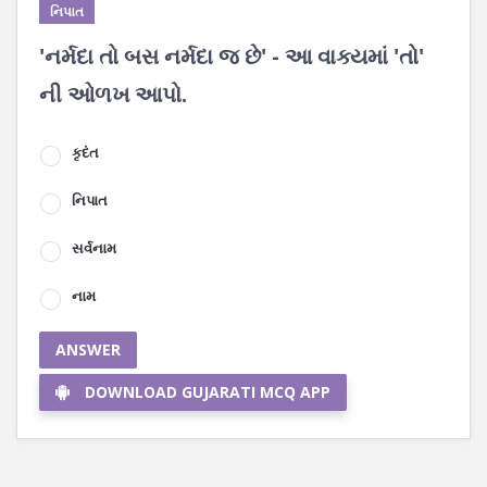
નિપાત
'નર્મદા તો બસ નર્મદા જ છે' - આ વાક્યમાં 'તો'
ની ઓળખ આપો.
કૃદંત
નિપાત
સર્વનામ
નામ
ANSWER
DOWNLOAD GUJARATI MCQ APP