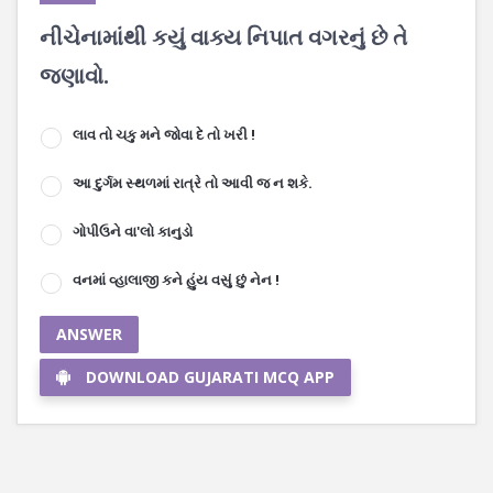
નીચેનામાંથી કયું વાક્ય નિપાત વગરનું છે તે
જણાવો.
લાવ તો ચકુ મને જોવા દે તો ખરી !
આ દુર્ગમ સ્થળમાં રાત્રે તો આવી જ ન શકે.
ગોપીઉને વા'લો કાનુડો
વનમાં વ્હાલાજી કને હુંય વસું છું નેન !
ANSWER
DOWNLOAD GUJARATI MCQ APP