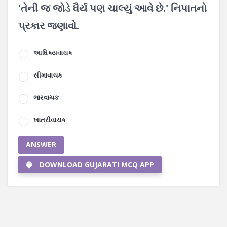
'તેની જ જોડે ધૈર્ય પણ ચાલ્યું આવે છે.' નિપાતનો
પ્રકાર જણાવો.
આધિક્યવાચક
સીમાવાચક
ભારવાચક
ખાતરીવાચક
ANSWER
DOWNLOAD GUJARATI MCQ APP