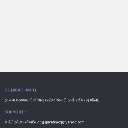
GUJARATI MCQ
જ્ઞાનના દરવાજા ખોલો અને દરરોજ અમારી સાથે કંઈક નવું શીખો.
SUPPORT :
સપોર્ટ ઇમેઇલ એકાઉન્ટ : gujaratimcq@yahoo.com