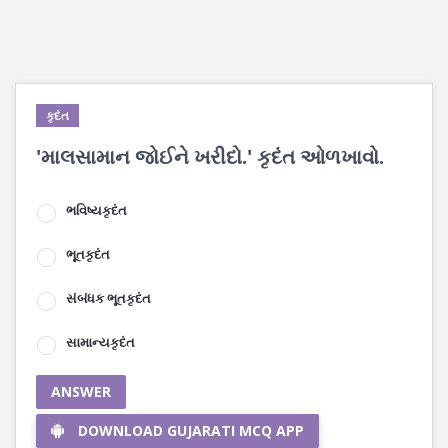
કૃદંત
'માલસામાન જોઈને ખરીદો.' કૃદંત ઓળખાવો.
ભવિષ્યકૃદંત
ભૂતકૃદંત
સંબંધક ભૂતકૃદંત
સામાન્યકૃદંત
ANSWER
DOWNLOAD GUJARATI MCQ APP