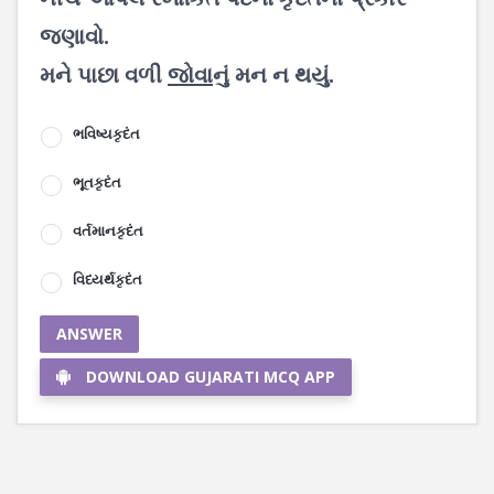
જણાવો.
મને પાછા વળી
જોવાનું
મન ન થયું.
ભવિષ્યકૃદંત
ભૂતકૃદંત
વર્તમાનકૃદંત
વિધ્યર્થકૃદંત
ANSWER
DOWNLOAD GUJARATI MCQ APP