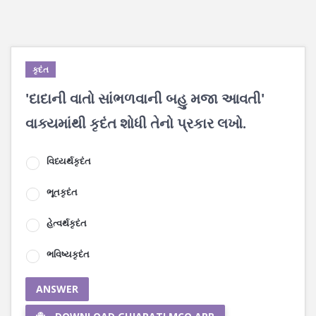
કૃદંત
'દાદાની વાતો સાંભળવાની બહુ મજા આવતી'
વાક્યમાંથી કૃદંત શોધી તેનો પ્રકાર લખો.
વિધ્યર્થકૃદંત
ભૂતકૃદંત
હેત્વર્થકૃદંત
ભવિષ્યકૃદંત
ANSWER