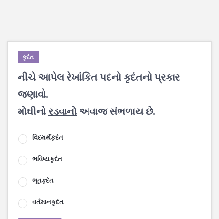
કૃદંત
નીચે આપેલ રેખાંકિત પદનો કૃદંતનો પ્રકાર
જણાવો.
મોઘીનો
રડવાનો
અવાજ સંભળાય છે.
વિધ્યર્થકૃદંત
ભવિષ્યકૃદંત
ભૂતકૃદંત
વર્તમાનકૃદંત