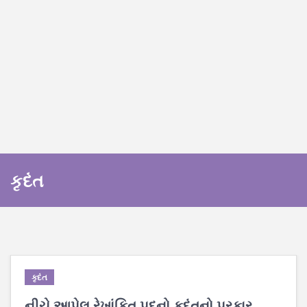
કૃદંત
કૃદંત
નીચે આપેલ રેખાંકિત પદનો કૃદંતનો પ્રકાર