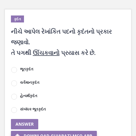
કૃદંત
નીચે આપેલ રેખાંકિત પદનો કૃદંતનો પ્રકાર
જણાવો.
તે પગથી
ઊંચકવાનો
પ્રયાસ કરે છે.
ભૂતકૃદંત
વર્તમાનકૃદંત
હેત્વર્થકૃદંત
સંબંધક ભૂતકૃદંત
ANSWER
DOWNLOAD GUJARATI MCQ APP