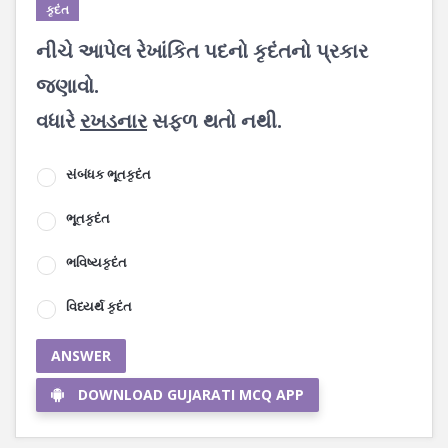
કૃદંત
નીચે આપેલ રેખાંકિત પદનો કૃદંતનો પ્રકાર
જણાવો.
વધારે
રખડનાર
સફળ થતો નથી.
સંબંધક ભૂતકૃદંત
ભૂતકૃદંત
ભવિષ્યકૃદંત
વિધ્યર્થ કૃદંત
ANSWER
DOWNLOAD GUJARATI MCQ APP