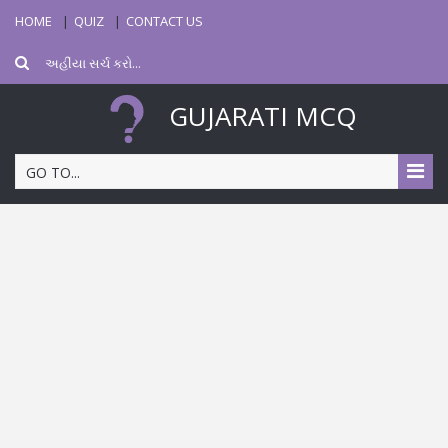
HOME
QUIZ
CONTACT US
GUJARATI MCQ
GO TO...