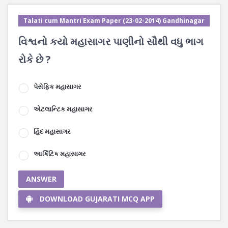
Talati cum Mantri Exam Paper (23-02-2014) Gandhinagar
વિશ્વનો કયો મહાસાગર પાણીનો સૌથી વધુ ભાગ
રોકે છે ?
પેસેફ્કિ મહાસાગર
એટલાન્ટિક મહાસાગર
હિંદ મહાસાગર
આર્કિટિક મહાસાગર
ANSWER
DOWNLOAD GUJARATI MCQ APP