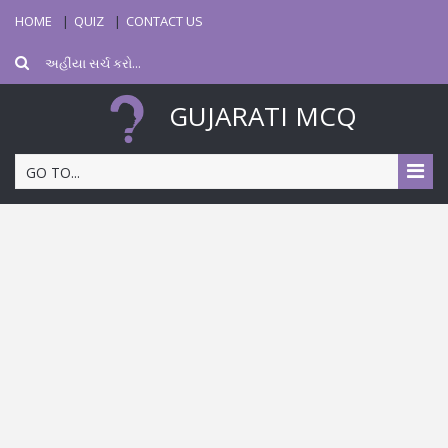
HOME
QUIZ
CONTACT US
GUJARATI MCQ
GO TO...