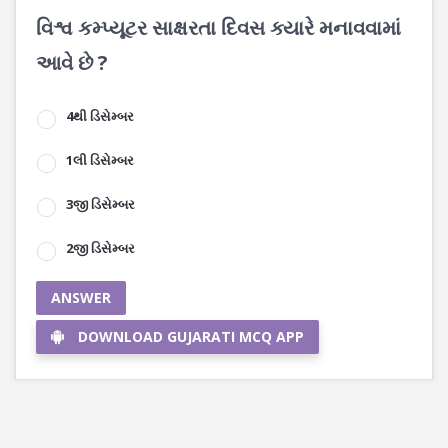
વિશ્વ કમ્પ્યૂટર સાક્ષરતા દિવસ ક્યારે મનાવવામાં
આવે છે ?
4થી ડિસેમ્બર
1લી ડિસેમ્બર
3જી ડિસેમ્બર
2જી ડિસેમ્બર
ANSWER
DOWNLOAD GUJARATI MCQ APP