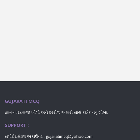
GUJARATI MCQ
જ્ઞાનના દરવાજા ખોલો અને દરરોજ અમારી સાથે કંઈક નવું શીખો.
SUPPORT :
સપોર્ટ ઇમેઇલ એકાઉન્ટ : gujaratimcq@yahoo.com