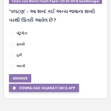
Talati cum Mantri Exam Paper (23-02-2014) Gandhinagar
'પલટણ' - આ શબ્દ કઈ અન્ય ભાષાના શબ્દો
પરથી ઊતરી આવેલ છે ?
પોર્ટુગીઝ
ફારસી
તુર્કી
અરબી
ANSWER
DOWNLOAD GUJARATI MCQ APP