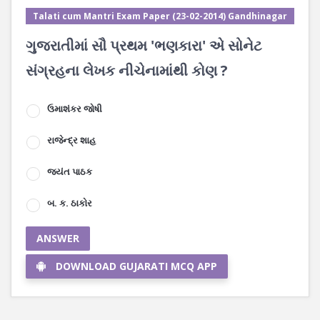
Talati cum Mantri Exam Paper (23-02-2014) Gandhinagar
ગુજરાતીમાં સૌ પ્રથમ 'ભણકારા' એ સોનેટ
સંગ્રહના લેખક નીચેનામાંથી કોણ ?
ઉમાશંકર જોષી
રાજેન્દ્ર શાહ
જ્યંત પાઠક
બ. ક. ઠાકોર
ANSWER
DOWNLOAD GUJARATI MCQ APP