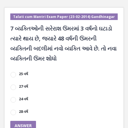
Talati cum Mantri Exam Paper (23-02-2014) Gandhinagar
7 વ્યક્તિઓની સરેરાશ ઉંમરમાં 3 વર્ષનો ઘટાડો
ત્યારે થાય છે, જ્યારે 48 વર્ષની ઉંમરની
વ્યક્તિની બદલીમાં નવો વ્યક્તિ આવે છે. તો નવા
વ્યક્તિની ઉંમર શોધો
25 વર્ષ
27 વર્ષ
24 વર્ષ
28 વર્ષ
ANSWER