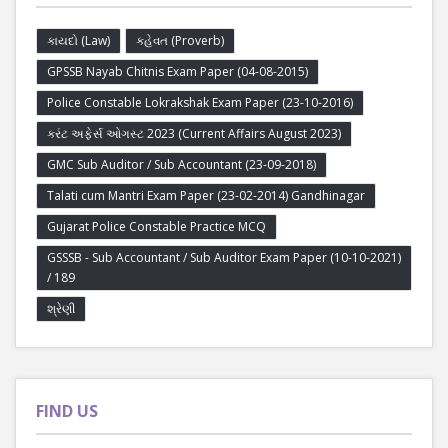
કાયદો (Law)
કહેવત (Proverb)
GPSSB Nayab Chitnis Exam Paper (04-08-2015)
Police Constable Lokrakshak Exam Paper (23-10-2016)
કરંટ અફેર્સ ઓગસ્ટ 2023 (Current Affairs August 2023)
GMC Sub Auditor / Sub Accountant (23-09-2018)
Talati cum Mantri Exam Paper (23-02-2014) Gandhinagar
Gujarat Police Constable Practice MCQ
GSSSB - Sub Accountant / Sub Auditor Exam Paper (10-10-2021)
/ 189
શ્રેણી
FIND US