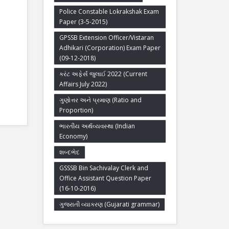
Police Constable Lokrakshak Exam
Paper (3-5-2015)
GPSSB Extension Officer/Vistaran
Adhikari (Corporation) Exam Paper
(09-12-2018)
કરંટ અફેર્સ જુલાઈ 2022 (Current
Affairs July 2022)
ગુણોત્તર અને પ્રમાણ (Ratio and
Proportion)
ભારતીય અર્થવ્યવસ્થા (Indian
Economy)
શબ્દભેદ
GSSSB Bin Sachivalay Clerk and
Office Assistant Question Paper
(16-10-2016)
ગુજરાતી વ્યાકરણ (Gujarati grammar)