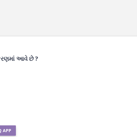
કરણમાં આવે છે ?
Q APP