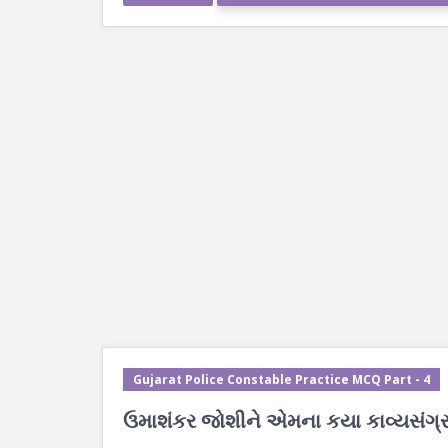
Gujarat Police Constable Practice MCQ Part - 4
ઉમાશંકર જોશીને એમના કયા કાવ્યસંગ્રહ 