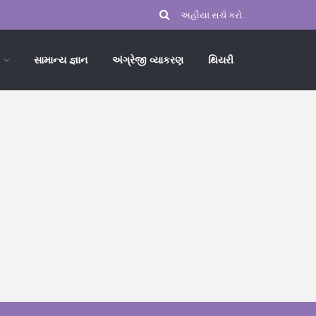
સામાન્ય જ્ઞાન
અંગ્રેજી વ્યાકરણ
થિયરી