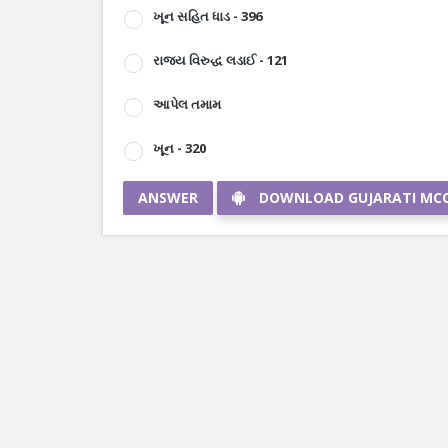
ખૂન સહિત ધાડ - 396
રાજ્ય વિરુદ્ધ લડાઈ - 121
આપેલ તમામ
ખૂન - 320
ANSWER
DOWNLOAD GUJARATI MC