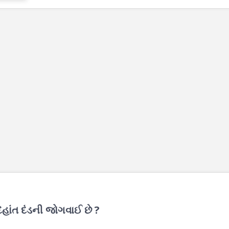
ેહાંત દંડની જોગવાઈ છે ?