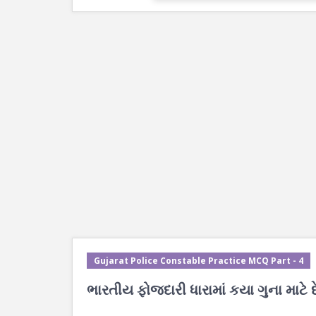
Gujarat Police Constable Practice MCQ Part - 4
ભારતીય ફોજદારી ધારામાં કયા ગુના માટે દ