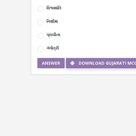
વિશ્વશાંતિ
નિશીથ
પ્રાચીના
ગંગોત્રી
ANSWER
DOWNLOAD GUJARATI MC