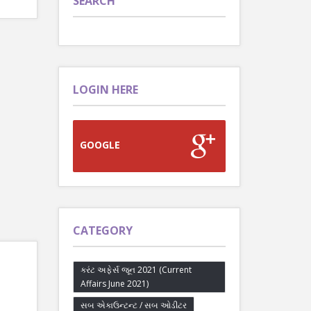
SEARCH
LOGIN HERE
GOOGLE
CATEGORY
કરંટ અફેર્સ જૂન 2021 (Current
Affairs June 2021)
સબ એકાઉન્ટન્ટ / સબ ઓડીટર