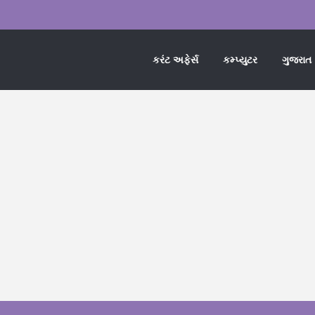
કરંટ અફેર્સ
કમ્પ્યુટર
ગુજરાત