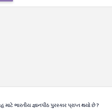
માટે ભારતીય જ્ઞાનપીઠ પુરસ્કાર પ્રાપ્ત થયો છે ?