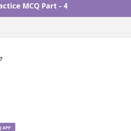
actice MCQ Part - 4
 ?
Q APP