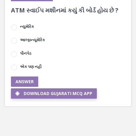
ATM સ્વાઈપ મશીનમાં કયું કી બોર્ડ હોય છે ?
ન્યુમેરિક
આલ્ફાન્યૂમેરિક
પીનપેડ
એક પણ નહીં
ANSWER
DOWNLOAD GUJARATI MCQ APP