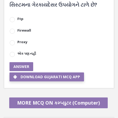
સિસ્ટમના ગેરકાયદેસર ઉપયોગને ટાળે છે?
Ftp
Firewall
Proxy
એક પણ નહીં
ANSWER
DOWNLOAD GUJARATI MCQ APP
MORE MCQ ON કમ્પ્યુટર (Computer)