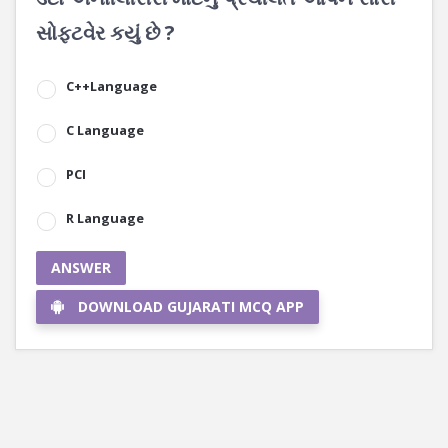
સોફ્ટવેર કયું છે ?
C++Language
C Language
PCI
R Language
ANSWER
DOWNLOAD GUJARATI MCQ APP