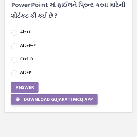
PowerPoint માં ફાઈલને પ્રિન્ટ કરવા માટેની
શોર્ટકટ કી કઈ છે ?
Alt+F
Alt+F+P
Ctrl+D
Alt+P
ANSWER
DOWNLOAD GUJARATI MCQ APP