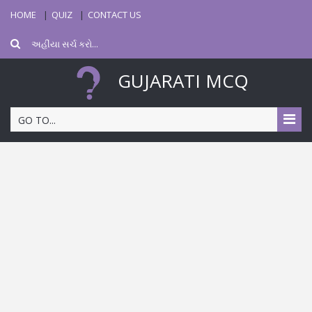
HOME
QUIZ
CONTACT US
GUJARATI MCQ
GO TO...