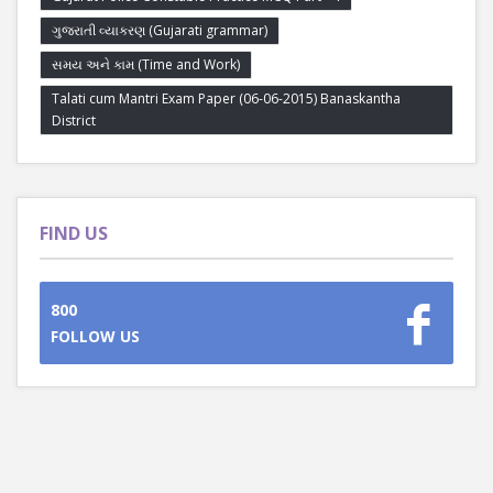
ગુજરાતી વ્યાકરણ (Gujarati grammar)
સમય અને કામ (Time and Work)
Talati cum Mantri Exam Paper (06-06-2015) Banaskantha
District
FIND US
800
FOLLOW US