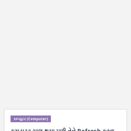
કમ્પ્યુટર (Computer)
કમ્પ્યૂટર ચાલુ થયા પછી તેને Refresh કરવા