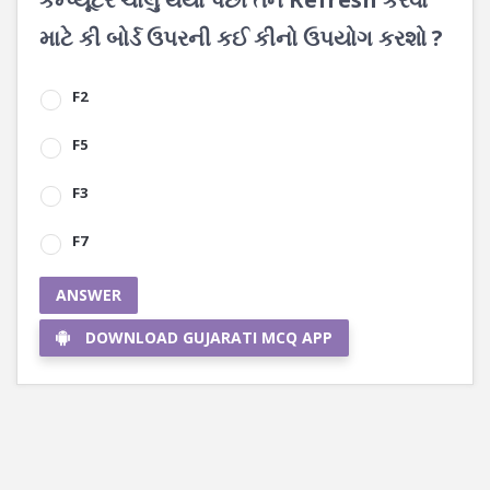
માટે કી બોર્ડ ઉપરની કઈ કીનો ઉપયોગ કરશો ?
F2
F5
F3
F7
ANSWER
DOWNLOAD GUJARATI MCQ APP