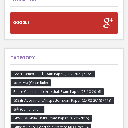
GOOGLE
CATEGORY
GSSSB Senior Clerk Exam Paper (31-7-2021) / 185
ચેઈન રૂલ (Chain Rule)
Police Constable Lokrakshak Exam Paper (23-10-2016)
GSSSB Accountant / Inspector Exam Paper (25-02-2018) / 113
સંધિ (Conjunction)
GPSSB Mukhay Sevika Exam Paper (02-06-2015)
Gujarat Police Constable Practice MCQ Part - 4