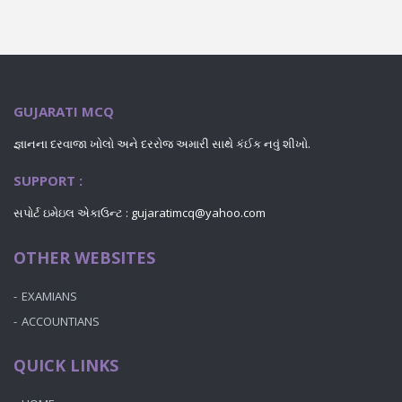
GUJARATI MCQ
જ્ઞાનના દરવાજા ખોલો અને દરરોજ અમારી સાથે કંઈક નવું શીખો.
SUPPORT :
સપોર્ટ ઇમેઇલ એકાઉન્ટ : gujaratimcq@yahoo.com
OTHER WEBSITES
EXAMIANS
ACCOUNTIANS
QUICK LINKS