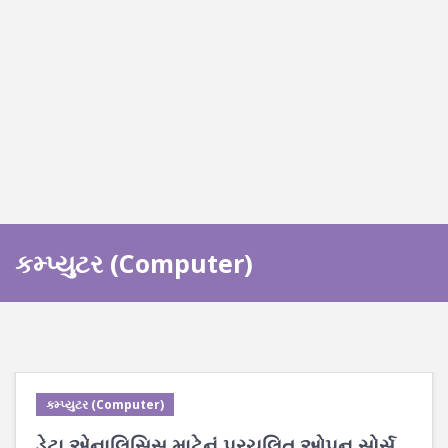
કમ્પ્યુટર (Computer)
કમ્પ્યુટર (Computer)
ડેટા એનાલિસિસ માટેનું પ્રચલિત ઓપન સોર્સ