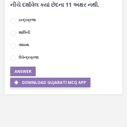
નીચે દર્શાવેલ ક્યાં છેદના 11 અક્ષર નથી.
ઇન્દ્રવ્રજા
શાલિની
વંશસ્થ
ઉપેન્દ્રવ્રજા
ANSWER
DOWNLOAD GUJARATI MCQ APP