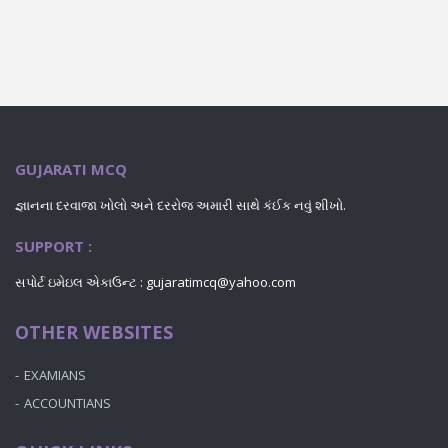
GUJARATI MCQ
જ્ઞાનના દરવાજા ખોલો અને દરરોજ અમારી સાથે કંઈક નવું શીખો.
SUPPORT :
સપોર્ટ ઇમેઇલ એકાઉન્ટ : gujaratimcq@yahoo.com
OTHER WEBSITES
EXAMIANS
ACCOUNTIANS