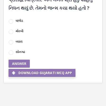
નિધન થયું છે. તેમનો જન્મ કયા થયો હતો ?
વાલોડ
મોરબી
વ્યારા
સોનગઢ
ANSWER
DOWNLOAD GUJARATI MCQ APP