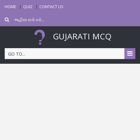
HOME
QUIZ
CONTACT US
GUJARATI MCQ
GO TO...