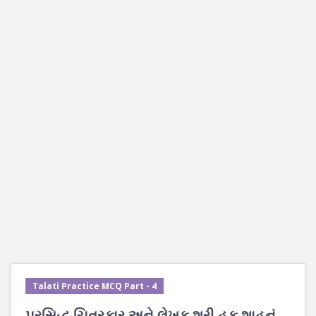
Talati Practice MCQ Part - 4
પ્રસિદ્ધ ચિત્રકાર અને લેખક શ્રી હકુ શાહનું