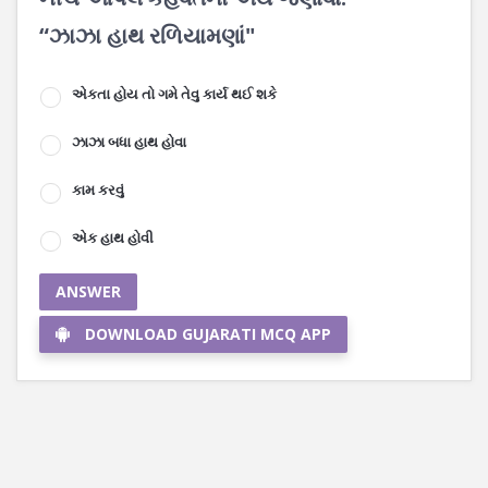
“ઝાઝા હાથ રળિયામણાં"
એકતા હોય તો ગમે તેવુ કાર્ય થઈ શકે
ઝાઝા બધા હાથ હોવા
કામ કરવું
એક હાથ હોવી
ANSWER
DOWNLOAD GUJARATI MCQ APP