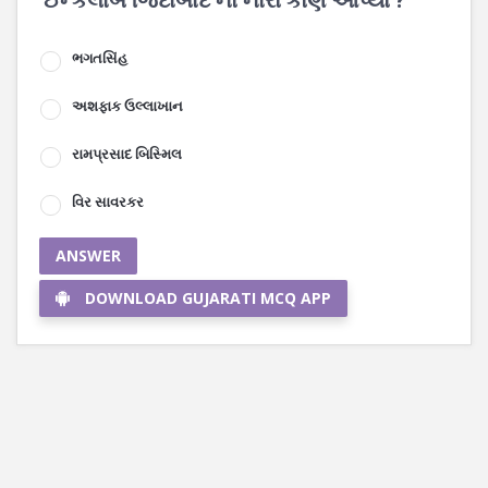
ભગતસિંહ
અશફાક ઉલ્લાખાન
રામપ્રસાદ બિસ્મિલ
વિર સાવરકર
ANSWER
DOWNLOAD GUJARATI MCQ APP