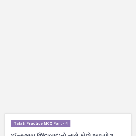
Talati Practice MCQ Part - 4
‘ઈન્કલાબ જિંદાબાદ'નો નારો કોણે આપ્યો ?