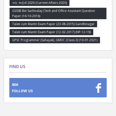
કરંટ અફેર્સ 2020 (Current Affairs 2020)
GSSSB Bin Sachivalay Clerk and Office Assistant Question
Paper (16-10-2016)
Talati cum Mantri Exam Paper (23-08-2015) Gandhinagar
Talati cum Mantri Exam Paper (12-02-2017) (NP-12-19)
GPSC Programmer (Sahayak), GMDC (Class-3) (10-01-2021)
FIND US
800
FOLLOW US