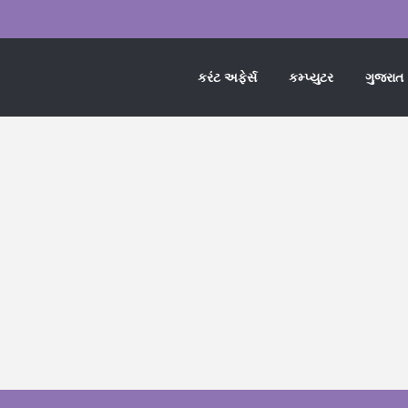
કરંટ અફેર્સ
કમ્પ્યુટર
ગુજરાત