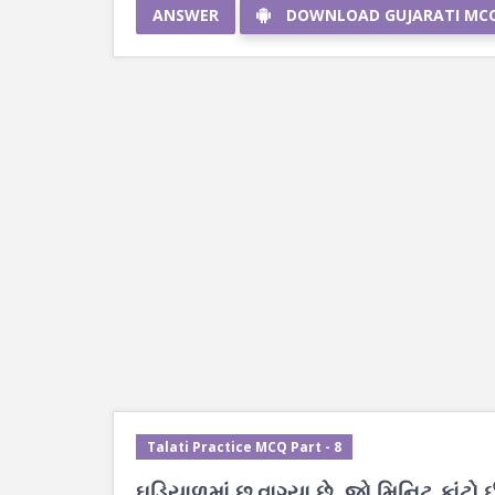
ANSWER
DOWNLOAD GUJARATI MC
Talati Practice MCQ Part - 8
ઘડિયાળમાં છ વાગ્યા છે, જો મિનિટ કાંટો 