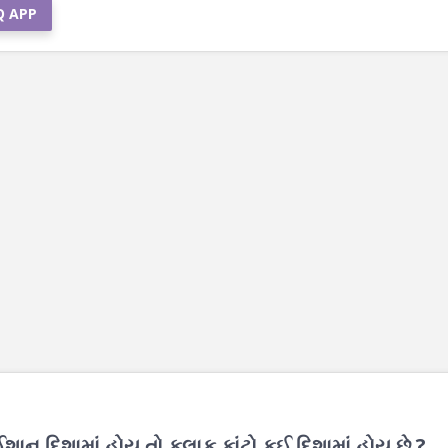
Q APP
ઈશાન દિશામાં હોય તો કલાક કાંટો કઈ દિશામાં હોય છે ?