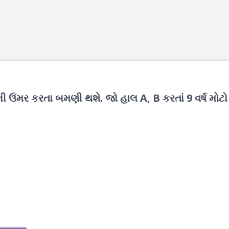
ાની ઉંમર કરતા બમણી થશે. જો હાલ A, B કરતાં 9 વર્ષ મોટો