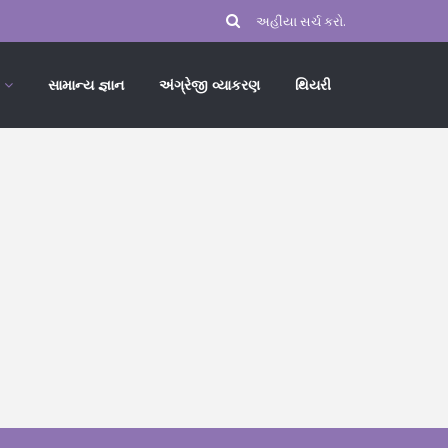
સામાન્ય જ્ઞાન
અંગ્રેજી વ્યાકરણ
થિયરી