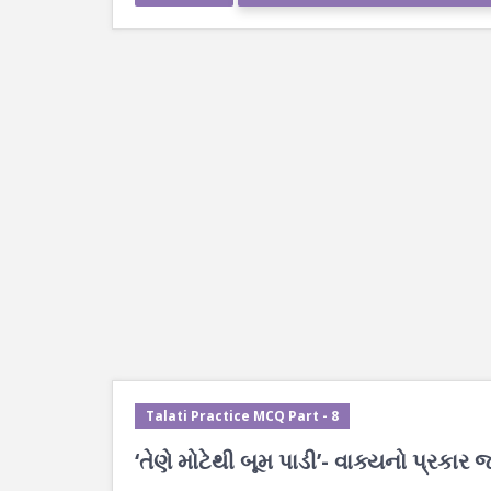
Talati Practice MCQ Part - 8
‘તેણે મોટેથી બૂમ પાડી’- વાક્યનો પ્રકાર 