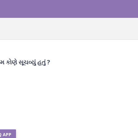
ોણે સૂચવ્યું હતું ?
Q APP