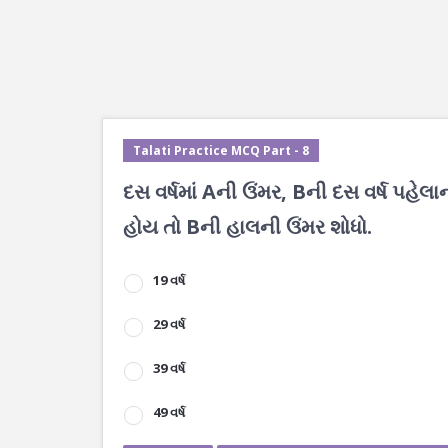
Talati Practice MCQ Part - 8
દસ વર્ષમાં Aની ઉંમર, Bની દસ વર્ષ પહેલ
હોય તો Bની હાલની ઉંમર શોધો.
19 વર્ષ
29 વર્ષ
39 વર્ષ
49 વર્ષ