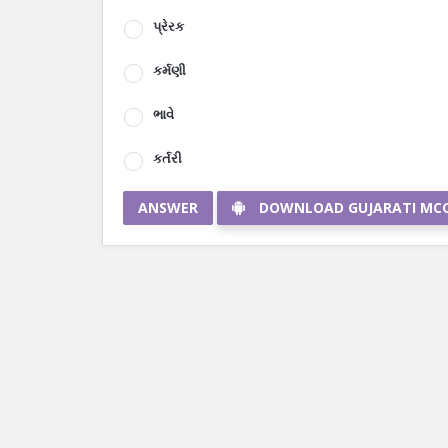
પ્રેરક
કર્મણી
ભાવે
કર્તરી
ANSWER
DOWNLOAD GUJARATI MC