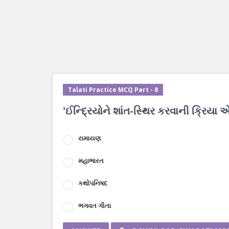
Talati Practice MCQ Part - 8
'ઈન્દ્રિયોને શાંત-સ્થિર કરવાની ક્રિયા એ
રામાયણ
મહાભારત
કથોપનિષદ
ભગવત ગીતા