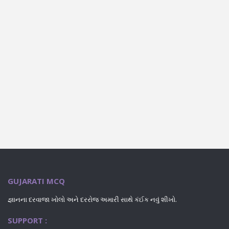
GUJARATI MCQ
જ્ઞાનના દરવાજા ખોલો અને દરરોજ અમારી સાથે કંઈક નવું શીખો.
SUPPORT :