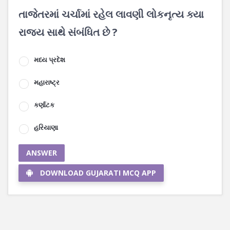
તાજેતરમાં ચર્ચામાં રહેલ લાવણી લોકનૃત્ય ક્યા
રાજ્ય સાથે સંબંધિત છે ?
મધ્ય પ્રદેશ
મહારાષ્ટ્ર
કર્ણાટક
હરિયાણા
ANSWER
DOWNLOAD GUJARATI MCQ APP