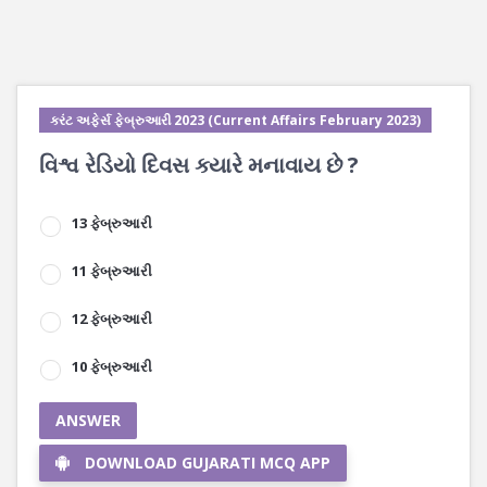
કરંટ અફેર્સ ફેબ્રુઆરી 2023 (Current Affairs February 2023)
વિશ્વ રેડિયો દિવસ ક્યારે મનાવાય છે ?
13 ફેબ્રુઆરી
11 ફેબ્રુઆરી
12 ફેબ્રુઆરી
10 ફેબ્રુઆરી
ANSWER
DOWNLOAD GUJARATI MCQ APP