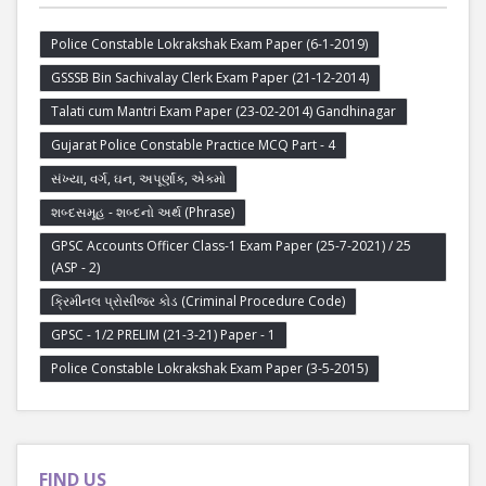
Police Constable Lokrakshak Exam Paper (6-1-2019)
GSSSB Bin Sachivalay Clerk Exam Paper (21-12-2014)
Talati cum Mantri Exam Paper (23-02-2014) Gandhinagar
Gujarat Police Constable Practice MCQ Part - 4
સંખ્યા, વર્ગ, ઘન, અપૂર્ણાંક, એકમો
શબ્દસમૂહ - શબ્દનો અર્થ (Phrase)
GPSC Accounts Officer Class-1 Exam Paper (25-7-2021) / 25
(ASP - 2)
ક્રિમીનલ પ્રોસીજર કોડ (Criminal Procedure Code)
GPSC - 1/2 PRELIM (21-3-21) Paper - 1
Police Constable Lokrakshak Exam Paper (3-5-2015)
FIND US