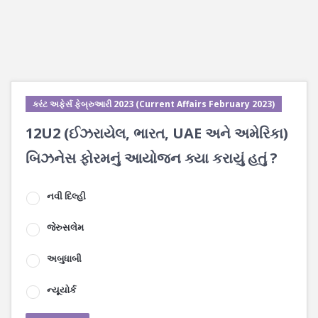
કરંટ અફેર્સ ફેબ્રુઆરી 2023 (Current Affairs February 2023)
12U2 (ઈઝરાયેલ, ભારત, UAE અને અમેરિકા)
બિઝનેસ ફોરમનું આયોજન ક્યા કરાયું હતું ?
નવી દિલ્હી
જેરુસલેમ
અબુધાબી
ન્યૂયોર્ક