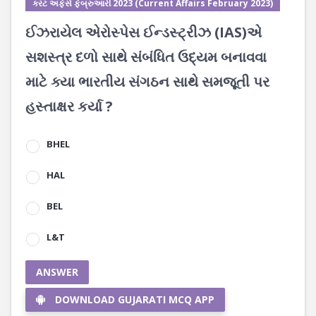
કરંટ અફેર્સ ફેબ્રુઆરી 2023 (Current Affairs February 2023)
ઈઝરાયેલ એરોસ્પેસ ઈન્ડસ્ટ્રીઝ (IAS)એ
સશસ્ત્ર દળો સાથે સંબંધિત ઉદ્યમ બનાવવા
માટે ક્યા ભારતીય સંગઠન સાથે સમજૂતી પર
હસ્તાક્ષર કર્યા ?
BHEL
HAL
BEL
L&T
ANSWER
DOWNLOAD GUJARATI MCQ APP