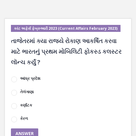
કરંટ અફેર્સ ફેબ્રુઆરી 2023 (Current Affairs February 2023)
તાજેતરમાં ક્યા રાજ્યે રોકાણ આકર્ષિત કરવા
માટે ભારતનું પ્રથમ મોબિલિટી ફોકસ્ડ કલસ્ટર
લૉન્ચ કર્યું ?
આંધ્ર પ્રદેશ
તેલંગાણા
કર્ણાટક
કેરળ
ANSWER