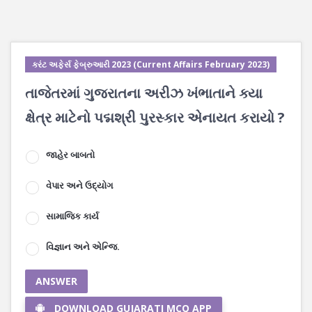
કરંટ અફેર્સ ફેબ્રુઆરી 2023 (Current Affairs February 2023)
તાજેતરમાં ગુજરાતના અરીઝ ખંભાતાને ક્યા
ક્ષેત્ર માટેનો પદ્મશ્રી પુરસ્કાર એનાયત કરાયો ?
જાહેર બાબતો
વેપાર અને ઉદ્યોગ
સામાજિક કાર્ય
વિજ્ઞાન અને એન્જિ.
ANSWER
DOWNLOAD GUJARATI MCQ APP