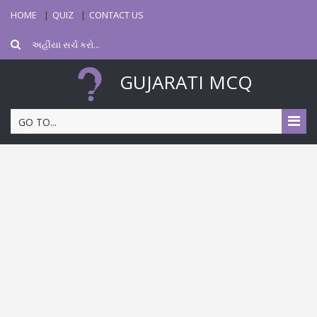
HOME
QUIZ
CONTACT US
GUJARATI MCQ
GO TO...