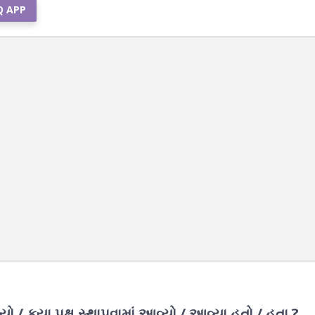
Q APP
યો / કયા પક્ષ સ્થાપવામાં આવ્યો / આવ્યા હતો / હતા ?