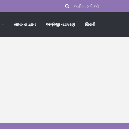
સામાન્ય જ્ઞાન
અંગ્રેજી વ્યાકરણ
થિયરી