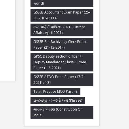
world)
GSSSB Accountant Exam Paper (25-
03-2018) / 114
કરંટ અફેર્સ એપ્રિલ 2021 (Current
Affairs April 2021)
GSSSB Bin Sachivalay Clerk Exam
Paper (21-12-2014)
GPSC Deputy section officer /
Deputy Mamlatdar Class-3 Exam
Paper (1-8-2021)
GSSSB ATDO Exam Paper (17-7-
2021) / 181
Talati Practice MCQ Part - 8
શબ્દસમૂહ - શબ્દનો અર્થ (Phrase)
ભારતનું બંધારણ (Constitution Of
India)