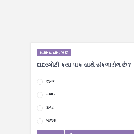
સામાન્ય જ્ઞાન (GK)
દાદરગોટી કયા પાક સાથે સંકળાયેલ છે ?
જુવાર
મકાઈ
ડાંગર
બાજરા