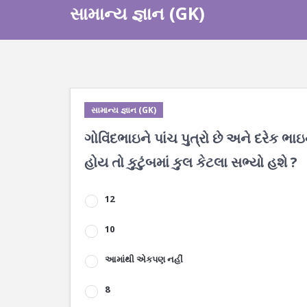
સામાન્ય જ્ઞાન (GK)
સામાન્ય જ્ઞાન (GK)
ગોવિંદભાઇને પાંચ પુત્રો છે અને દરેક ભ
હોય તો કુટુંબમાં કુલ કેટલા સભ્યો હશે ?
12
10
આમાંથી એકપણ નહીં
8