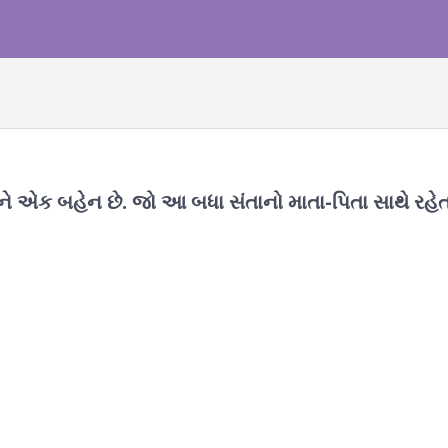
ાઇને એક બહેન છે. જો આ બધા સંતાનો માતા-પિતા સાથે રહેત