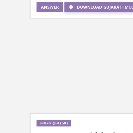
ANSWER
DOWNLOAD GUJARATI MC
સામાન્ય જ્ઞાન (GK)