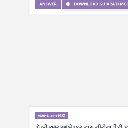
ANSWER
DOWNLOAD GUJARATI MC
સામાન્ય જ્ઞાન (GK)
ડૉ.બી.આર.આંબેડકર દ્વારા નીચેના પૈકી ક