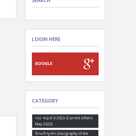
SEARCH
LOGIN HERE
GOOGLE
CATEGORY
કરંટ અફેર્સ મે 2023 (Current Affairs
May 2023)
વિશ્વની ભૂગોળ (Geography of the