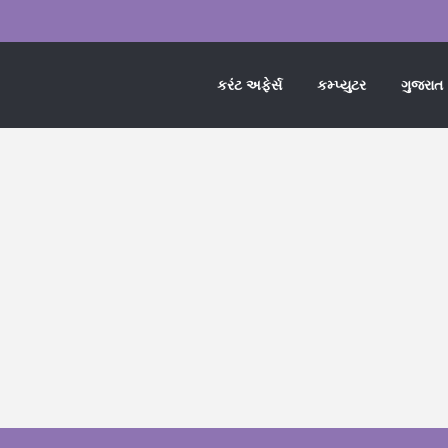
કરંટ અફેર્સ
કમ્પ્યુટર
ગુજરાત