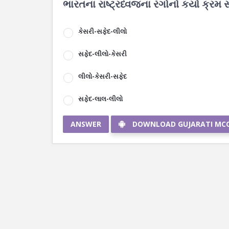
ભારતના રાષ્ટ્રધ્વજના રંગોનો કયો ક્રમ સ
કેસરી-સફેદ-લીલો
સફેદ-લીલો-કેસરી
લીલો-કેસરી-સફેદ
સફેદ-લાલ-લીલો
ANSWER
DOWNLOAD GUJARATI MC