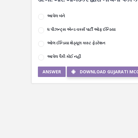
આપેલ બંને
ધ પીઝન્ટ્સ એન્ડ વકર્સ પાર્ટી ઓફ ઈન્ડિયા
ઓલ ઈન્ડિયા શેડ્યૂલ કાસ્ટ ફેડરેશન
આપેલ પૈકી કોઈ નહીં
ANSWER
DOWNLOAD GUJARATI MC