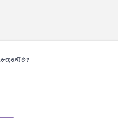
ૂધ્દ્રાર્થી છે ?