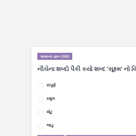
સામાન્ય જ્ઞાન (GK)
નીચેના શબ્દો પૈકી કયો શબ્દ 'સૂક્ષ્મ' નો વિર
સંપૂર્ણ
સ્થુલ
મોટુ
જાડુ