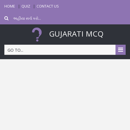
HOME
QUIZ
CONTACT US
GUJARATI MCQ
GO TO...