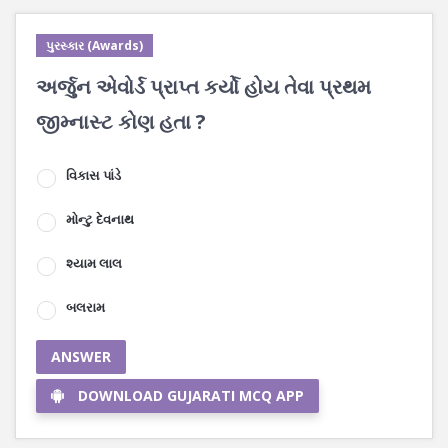
પુરસ્કાર (Awards)
અર્જુન એવોર્ડ પ્રાપ્ત કર્યો હોય તેવા પ્રથમ
જીમ્નાસ્ટ કોણ હતા ?
વિકાસ પાંડે
મોન્ટુ દેવનાથ
શ્યામ લાલ
બલરામ
ANSWER
DOWNLOAD GUJARATI MCQ APP