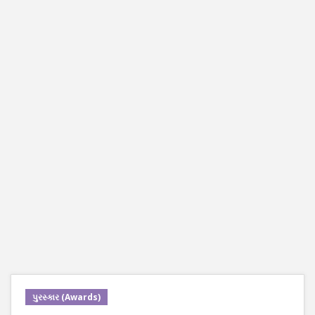
પુરસ્કાર (Awards)