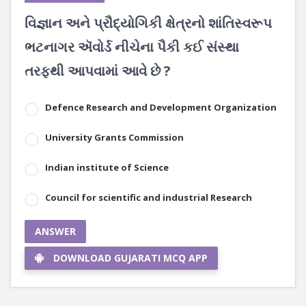
વિજ્ઞાન અને પ્રૌદ્યોગિકી ક્ષેત્રનો શાંતિસ્વરૂપ
ભટનાગર ઍવોર્ડ નીચેના પૈકી કઈ સંસ્થા
તરફથી આપવામાં આવે છે ?
Defence Research and Development Organization
University Grants Commission
Indian institute of Science
Council for scientific and industrial Research
ANSWER
DOWNLOAD GUJARATI MCQ APP