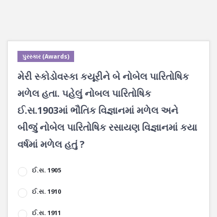
પુરસ્કાર (Awards)
મેરી સ્કોડોવસ્કા કયૂરીને બે નોબેલ પારિતોષિક
મળેલ હતા. પહેલું નોબલ પારિતોષિક
ઈ.સ.1903માં ભૌતિક વિજ્ઞાનમાં મળેલ અને
બીજું નોબેલ પારિતોષિક રસાયણ વિજ્ઞાનમાં કયા
વર્ષમાં મળેલ હતું ?
ઈ.સ‌. 1905
ઈ.સ. 1910
ઈ.સ. 1911