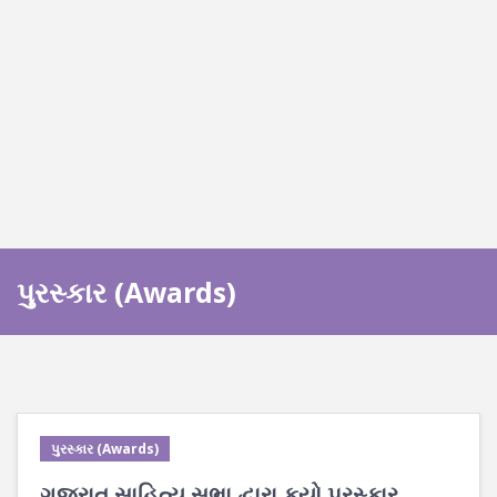
પુરસ્કાર (Awards)
પુરસ્કાર (Awards)
ગુજરાત સાહિત્ય સભા દ્વારા કયો પુરસ્કાર