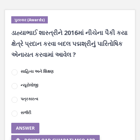
પુરસ્કાર (Awards)
ડાહ્યાભાઈ શાસ્ત્રીને 2016માં નીચેના પૈકી કયા
ક્ષેત્રે પ્રદાન કરવા બદલ પદ્મશ્રીનું પારિતોષિક
એનાયત કરવામાં આવેલ ?
સાહિત્ય અને શિક્ષણ
ન્યૂરોલોજી
પત્રકારત્વ
સર્જરી
ANSWER