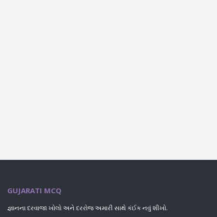
GUJARATI MCQ
જ્ઞાનના દરવાજા ખોલો અને દરરોજ અમારી સાથે કંઈક નવું શીખો.