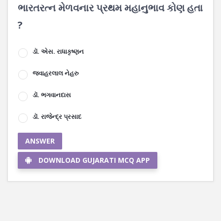
ભારતરત્ન મેળવનાર પ્રથમ મહાનુભાવ કોણ હતા
?
ડૉ. એસ. રાધાકૃષ્ણન
જવાહરલાલ નેહરુ
ડૉ. ભગવાનદાસ
ડૉ. રાજેન્દ્ર પ્રસાદ
ANSWER
DOWNLOAD GUJARATI MCQ APP