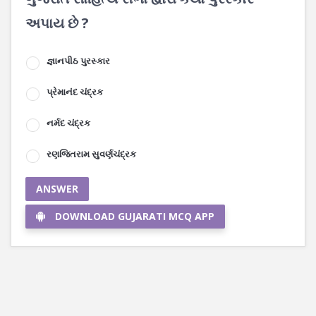
અપાય છે ?
જ્ઞાનપીઠ પુરસ્કાર
પ્રેમાનંદ ચંદ્રક
નર્મદ ચંદ્રક
રણજિતરામ સુવર્ણચંદ્રક
ANSWER
DOWNLOAD GUJARATI MCQ APP