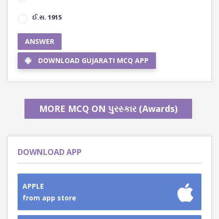
ઈ.સ. 1915
ANSWER
DOWNLOAD GUJARATI MCQ APP
MORE MCQ ON પુરસ્કાર (Awards)
DOWNLOAD APP
APPLE
from app store