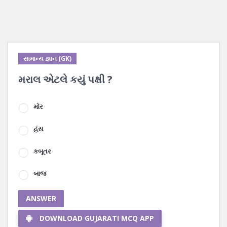
સામાન્ય જ્ઞાન (GK)
મરાલ એટલે કયું પક્ષી ?
મોર
હંસ
કબૂતર
બાજ
ANSWER
DOWNLOAD GUJARATI MCQ APP