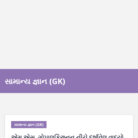
સામાન્ય જ્ઞાન (GK)
સામાન્ય જ્ઞાન (GK)
એમ.એસ. ગોપાલક્રિષ્નન નીચે દર્શાવેલ વાદ્યો