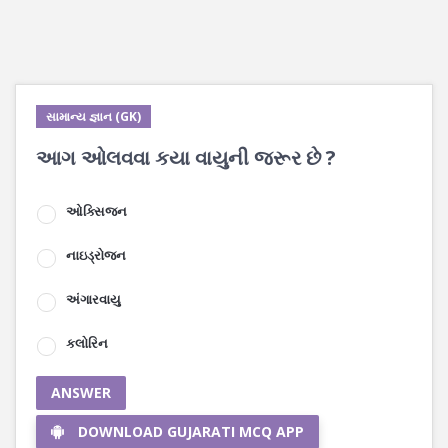
સામાન્ય જ્ઞાન (GK)
આગ ઓલવવા કયા વાયુની જરૂર છે ?
ઓક્સિજન
નાઇડ્રોજન
અંગારવાયુ
કલોરિન
ANSWER
DOWNLOAD GUJARATI MCQ APP