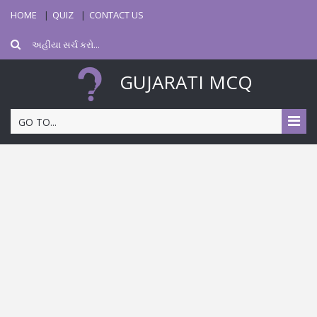
HOME
QUIZ
CONTACT US
GUJARATI MCQ
GO TO...