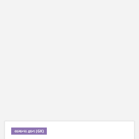
સામાન્ય જ્ઞાન (GK)