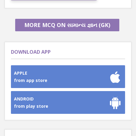
MORE MCQ ON સામાન્ય જ્ઞાન (GK)
DOWNLOAD APP
APPLE
from app store
ANDROID
from play store