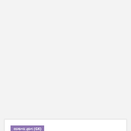
સામાન્ય જ્ઞાન (GK)