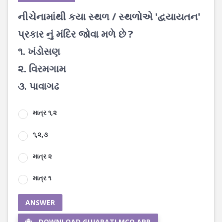
નીચેનામાંથી કયા સ્થળ / સ્થળોએ 'દ્વયાયતન'
પ્રકાર નું મંદિર જોવા મળે છે ?
૧. ખંડોસણ
૨. વિરમગામ
૩. પાવાગઢ
માત્ર ૧,૨
૧,૨,૩
માત્ર ૨
માત્ર ૧
ANSWER
DOWNLOAD GUJARATI MCQ APP