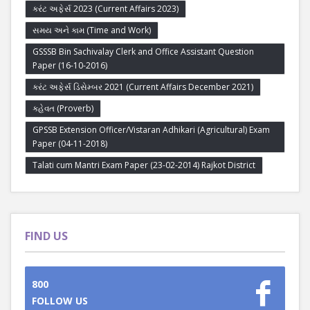
કરંટ અફેર્સ 2023 (Current Affairs 2023)
સમય અને કામ (Time and Work)
GSSSB Bin Sachivalay Clerk and Office Assistant Question
Paper (16-10-2016)
કરંટ અફેર્સ ડિસેમ્બર 2021 (Current Affairs December 2021)
કહેવત (Proverb)
GPSSB Extension Officer/Vistaran Adhikari (Agricultural) Exam
Paper (04-11-2018)
Talati cum Mantri Exam Paper (23-02-2014) Rajkot District
FIND US
800
FOLLOW US