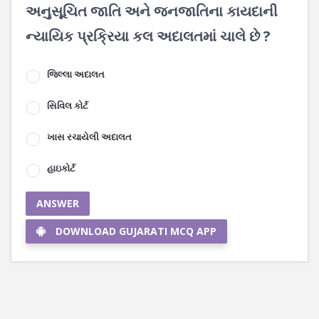
અનુસૂચિત જાતિ અને જનજાતિના કાયદાની
ન્યાયિક પ્રક્રિયા કલ અદાલતમાં ચાલે છે ?
જિલ્લા અદાલત
સિવિલ કોર્ટ
ખાસ રચાયેલી અદાલત
હાઇકોર્ટ
ANSWER
DOWNLOAD GUJARATI MCQ APP