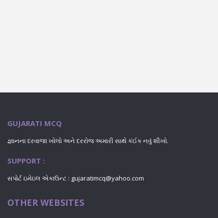
GUJARATI MCQ
જ્ઞાનના દરવાજા ખોલો અને દરરોજ અમારી સાથે કંઈક નવું શીખો.
SUPPORT :
સપોર્ટ ઇમેઇલ એકાઉન્ટ : gujaratimcq@yahoo.com
OTHER WEBSITES