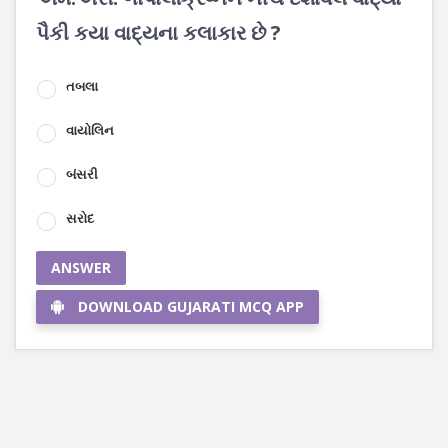
પૈકી કયા વાદ્યના કલાકાર છે ?
તબલા
વાયોલિન
બંસરી
સરોદ
ANSWER
DOWNLOAD GUJARATI MCQ APP