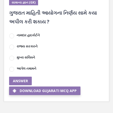
સામાન્ય જ્ઞાન (GK)
ગુજરાત માહિતી આયોગના નિર્ણય સામે કયા
અપીલ કરી શકાય ?
નામદાર હાઇકોર્ટને
રાજ્ય સરકારને
મુખ્ય સચિવને
આપેલ તમામને
ANSWER
DOWNLOAD GUJARATI MCQ APP