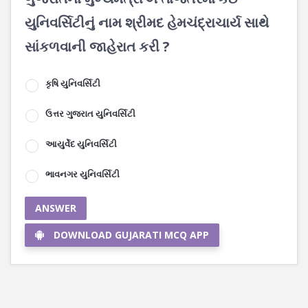
યુનિવર્સિટીનું નામ શ્રીમદ હેમચંદ્રાચાર્ય સાથે
સાંકળવાની જાહેરાત કરી ?
કૃષિ યુનિવર્સિટી
ઉત્તર ગુજરાત યુનિવર્સિટી
આયુર્વેદ યુનિવર્સિટી
ભાવનગર યુનિવર્સિટી
ANSWER
DOWNLOAD GUJARATI MCQ APP