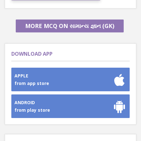
MORE MCQ ON સામાન્ય જ્ઞાન (GK)
DOWNLOAD APP
APPLE
from app store
ANDROID
from play store