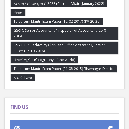
કરંટ અફેર્સ જાન્યુઆરી 2022 (Current Affairs January 2022)
નિપાત
Talati cum Mantri Exam Paper (12-02-2017) (PV-20-26)
GSRTC Senior Accountant / Inspector of Accountant (25-8-
2019)
GSSSB Bin Sachivalay Clerk and Office Assistant Question
Paper (16-10-2016)
વિશ્વની ભૂગોળ (Geography of the world)
Talati cum Mantri Exam Paper (21-08-2015) Bhavnagar District
કાયદો (Law)
FIND US
800