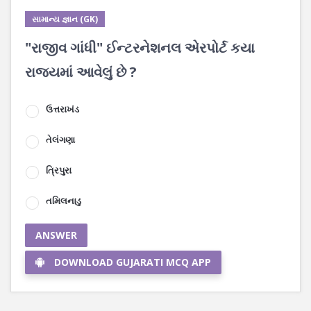
સામાન્ય જ્ઞાન (GK)
"રાજીવ ગાંધી" ઈન્ટરનેશનલ એરપોર્ટ કયા
રાજ્યમાં આવેલું છે ?
ઉત્તરાખંડ
તેલંગણા
ત્રિપુરા
તમિલનાડુ
ANSWER
DOWNLOAD GUJARATI MCQ APP