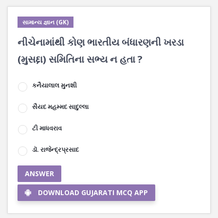
સામાન્ય જ્ઞાન (GK)
નીચેનામાંથી કોણ ભારતીય બંધારણની ખરડા
(મુસદ્દા) સમિતિના સભ્ય ન હતા ?
કનૈયાલાલ મુનશી
સૈયદ મહમ્મદ સાદુલ્લા
ટી માધવરાવ
ડૉ. રાજેન્દ્રપ્રસાદ
ANSWER
DOWNLOAD GUJARATI MCQ APP