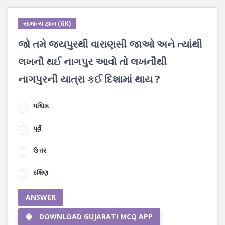
સામાન્ય જ્ઞાન (GK)
જો તમે જયપુરથી વારાણસી જાઓ અને ત્યાંથી
લખનૌ થઈ નાગપુર આવો તો લખનૌથી
નાગપુરની યાત્રા કઈ દિશામાં થાય ?
પશ્ચિમ
પૂર્વ
ઉત્તર
દક્ષિણ
ANSWER
DOWNLOAD GUJARATI MCQ APP