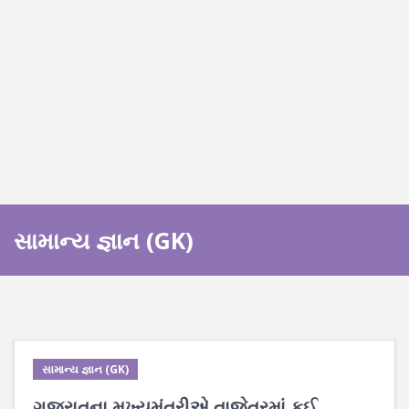
સામાન્ય જ્ઞાન (GK)
સામાન્ય જ્ઞાન (GK)
ગુજરાતના મુખ્યમંત્રીએ તાજેતરમાં કઈ