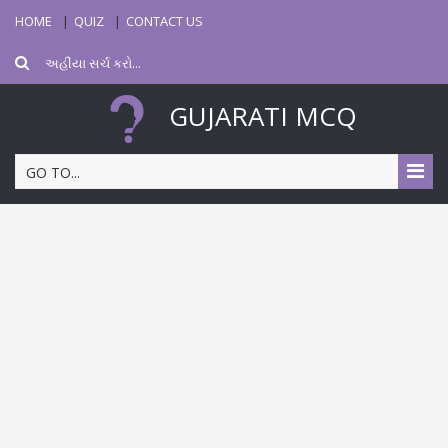
HOME
QUIZ
CONTACT US
GUJARATI MCQ
GO TO...