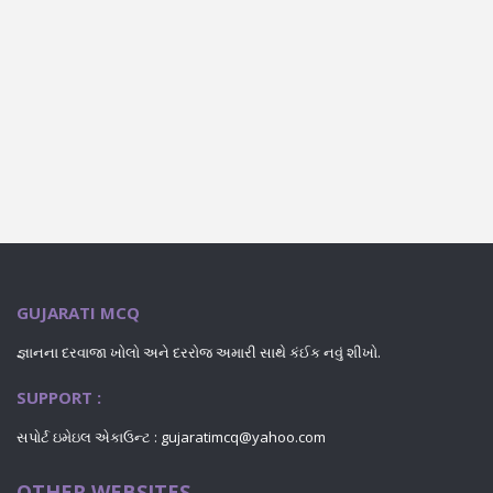
GUJARATI MCQ
જ્ઞાનના દરવાજા ખોલો અને દરરોજ અમારી સાથે કંઈક નવું શીખો.
SUPPORT :
સપોર્ટ ઇમેઇલ એકાઉન્ટ : gujaratimcq@yahoo.com
OTHER WEBSITES