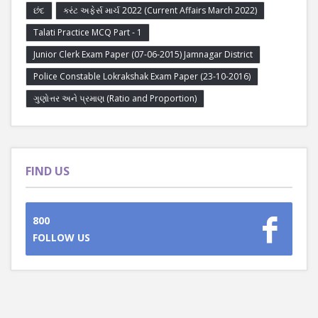
છંદ
કરંટ અફેર્સ માર્ચ 2022 (Current Affairs March 2022)
Talati Practice MCQ Part - 1
Junior Clerk Exam Paper (07-06-2015) Jamnagar District
Police Constable Lokrakshak Exam Paper (23-10-2016)
ગુણોત્તર અને પ્રમાણ (Ratio and Proportion)
FIND US
800
FOLLOW US