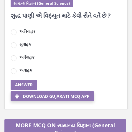
સામાન્ય વિજ્ઞાન (General Science)
શુદ્ધ પાણી એ વિદ્યુત માટે કેવી રીતે વર્તે છે ?
અતિવાહક
સુવાહક
અર્ધવાહક
અવાહક
ANSWER
DOWNLOAD GUJARATI MCQ APP
MORE MCQ ON સામાન્ય વિજ્ઞાન (General