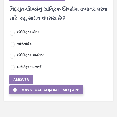
વિદ્યુત-ઊર્જાનું યાંત્રિક-ઊર્જામાં રૂપાંતર કરવા
માટે કયું સાધન વપરાય છે ?
ઈલેક્ટ્રિક મોટર
સોલેનોઈડ
ઈલેક્ટ્રિક જનરેટર
ઈલેક્ટ્રિક ઈસ્ત્રી
ANSWER
DOWNLOAD GUJARATI MCQ APP