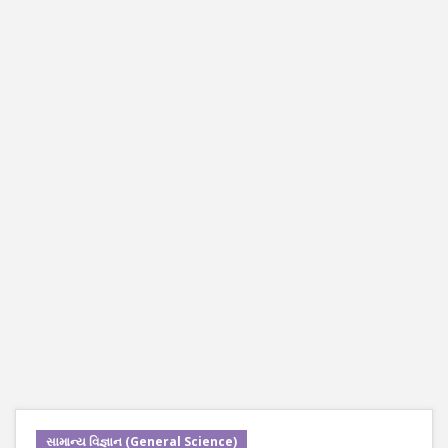
સામાન્ય વિજ્ઞાન (General Science)