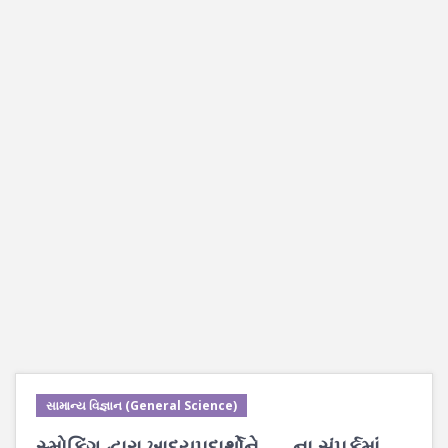
સામાન્ય વિજ્ઞાન (General Science)
સ્મોકિંગ દ્વારા ખાદ્યપદાર્થોને ___ ના સંપર્કમાં