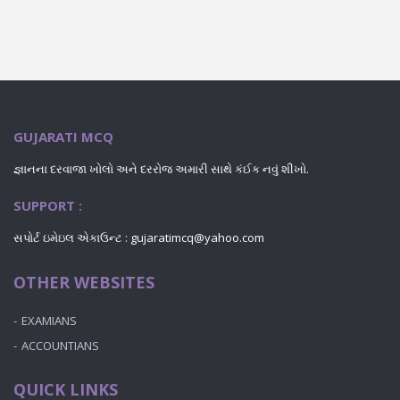
GUJARATI MCQ
જ્ઞાનના દરવાજા ખોલો અને દરરોજ અમારી સાથે કંઈક નવું શીખો.
SUPPORT :
સપોર્ટ ઇમેઇલ એકાઉન્ટ : gujaratimcq@yahoo.com
OTHER WEBSITES
EXAMIANS
ACCOUNTIANS
QUICK LINKS