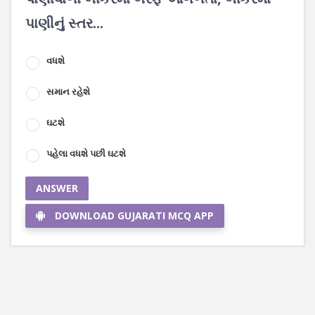
પાણીનું સ્તર...
વધશે
સમાન રહેશે
ઘટશે
પહેલા વધશે પછી ઘટશે
ANSWER
DOWNLOAD GUJARATI MCQ APP