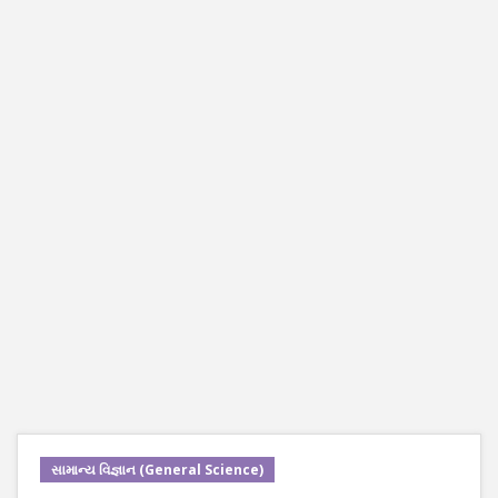
સામાન્ય વિજ્ઞાન (General Science)