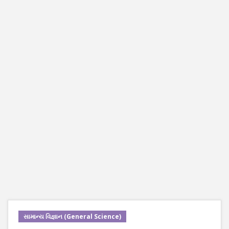
સામાન્ય વિજ્ઞાન (General Science)