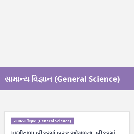
સામાન્ય વિજ્ઞાન (General Science)
સામાન્ય વિજ્ઞાન (General Science)
પાણીવાળા બીકરમાં બરફ ઓગળતા, બીકરમાં