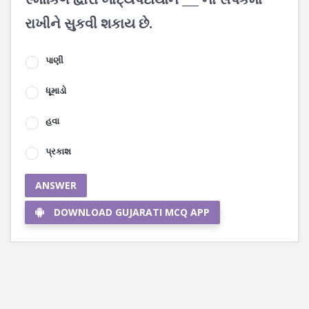
રાખીને સુકવી શકાય છે.
પાણી
ધૂમાડો
હવા
પ્રકાશ
ANSWER
DOWNLOAD GUJARATI MCQ APP