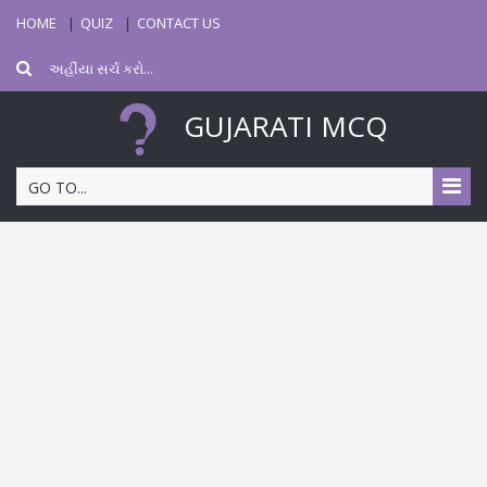
HOME
QUIZ
CONTACT US
GUJARATI MCQ
GO TO...