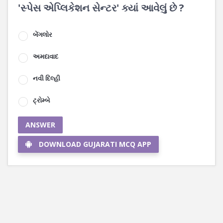
'સ્પેસ એપ્લિકેશન સેન્ટર' ક્યાં આવેલું છે ?
બેંગલોર
અમદાવાદ
નવી દિલ્હી
ટ્રોમ્બે
ANSWER
DOWNLOAD GUJARATI MCQ APP