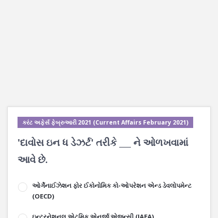
કરંટ અફેર્સ ફેબ્રુઆરી 2021 (Current Affairs February 2021)
'દાવોસ ઇન ધ ડેઝર્ટ' તરીકે ___ ને ઓળખવામાં
આવે છે.
ઓર્ગેનાઈઝેશન ફોર ઈકોનોમિક કો-ઓપરેશન એન્ડ ડેવલોપમેન્ટ
(OECD)
ઇન્ટરનેશનલ એટમિક એનર્જી એજન્સી (IAEA)