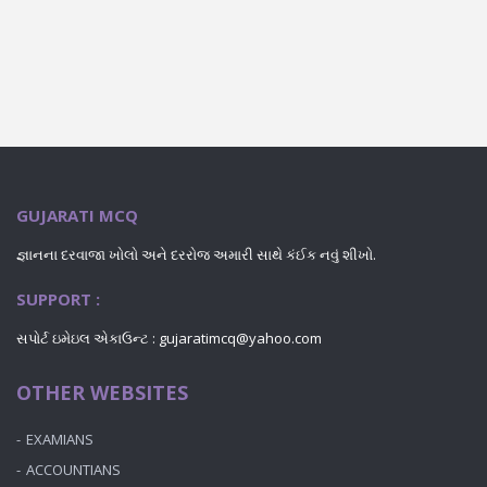
GUJARATI MCQ
જ્ઞાનના દરવાજા ખોલો અને દરરોજ અમારી સાથે કંઈક નવું શીખો.
SUPPORT :
સપોર્ટ ઇમેઇલ એકાઉન્ટ : gujaratimcq@yahoo.com
OTHER WEBSITES
EXAMIANS
ACCOUNTIANS