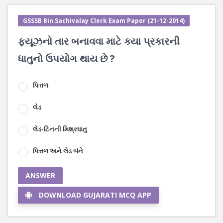
GSSSB Bin Sachivalay Clerk Exam Paper (21-12-2014)
ફ્યૂઝનો તાર બનાવવા માટે ક્યા પ્રકારની
ધાતુનો ઉપયોગ થાય છે ?
પિત્તળ
લેડ
લેડ-ટિનની મિશ્રધાતુ
પિત્તળ અને લેડ બંને
ANSWER
DOWNLOAD GUJARATI MCQ APP