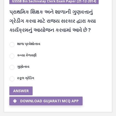
GSSSB Bin Sachivalay Clerk Exam Paper (21-12-2014)
પ્રાથમિક શિક્ષક અને શાળાની ગુણવત્તાનું
ગ્રેડીંગ કરવા માટે રાજ્ય સરકાર દ્વારા ક્યા
કાર્યક્રમનું આયોજન કરવામાં આવે છે ?
શાળા પ્રવેશોત્સવ
કન્યા કેળવણી
ગુણોત્સવ
સ્કૂલ ગ્રેડિંગ
ANSWER
DOWNLOAD GUJARATI MCQ APP