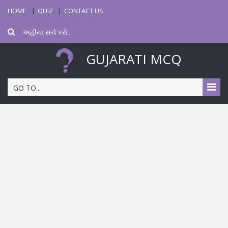
HOME
QUIZ
CONTACT US
GUJARATI MCQ
GO TO...