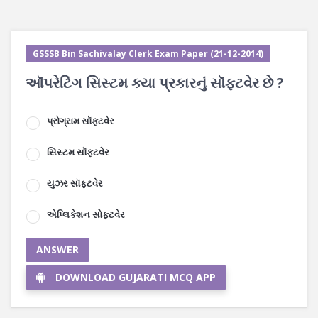
GSSSB Bin Sachivalay Clerk Exam Paper (21-12-2014)
ઑપરેટિંગ સિસ્ટમ ક્યા પ્રકારનું સૉફ્ટવેર છે ?
પ્રોગ્રામ સૉફ્ટવેર
સિસ્ટમ સૉફ્ટવેર
યુઝર સૉફ્ટવેર
એપ્લિકેશન સોફ્ટવેર
ANSWER
DOWNLOAD GUJARATI MCQ APP