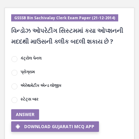
GSSSB Bin Sachivalay Clerk Exam Paper (21-12-2014)
વિન્ડોઝ ઓપરેટીંગ સિસ્ટમમાં કયા ઓપ્શનની
મદદથી માઉસની ક્લીક બદલી શકાય છે ?
કંટ્રોલ પેનલ
પ્રોગ્રામ
એરેથમેટીક એન્ડ લોજીક
સ્ટેટ્સ બાર
ANSWER
DOWNLOAD GUJARATI MCQ APP