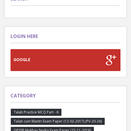
LOGIN HERE
GOOGLE
CATEGORY
Talati Practice MCQ Part - 6
Talati cum Mantri Exam Paper (12-02-2017) (PV-20-26)
GPSSB Mukhay Sevika Exam Paper (23-11-2018)