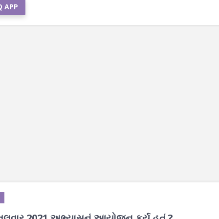
Q APP
તલવાર 2021 અભ્યાસનું આયોજન કર્યુ હતું ?