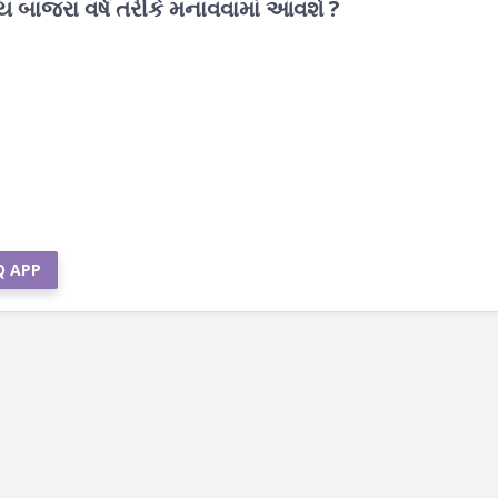
્રીય બાજરા વર્ષ તરીકે મનાવવામાં આવશે ?
Q APP