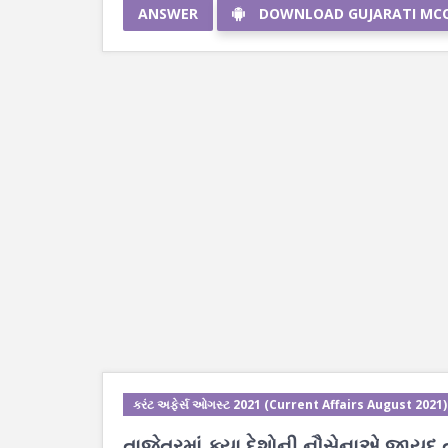
ANSWER
DOWNLOAD GUJARATI MC
કરંટ અફેર્સ ઓગસ્ટ 2021 (Current Affairs August 2021)
તાજેતરમાં ક્યા દેશોની નૌસેનાએ જાયદ 