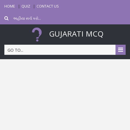
HOME
QUIZ
CONTACT US
GUJARATI MCQ
GO TO...