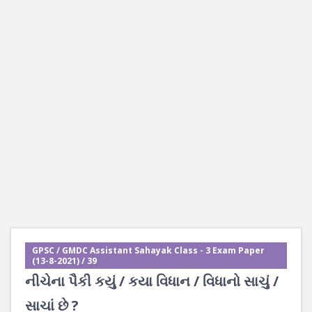
GPSC / GMDC Assistant Sahayak Class - 3 Exam Paper
(13-8-2021) / 39
નીચેના પૈકી કયું / કયા વિધાન / વિધાનો સાચું /
સાચાં છે ?