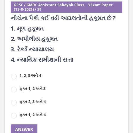
GPSC / GMDC Assistant Sahayak Class - 3 Exam Paper
(13-8-2021) / 39
નીચેના પૈકી કઈ વડી અદાલતોની હકૂમત છે ?
1. મૂળ હકૂમત
2. અપીલીય હકૂમત
3. રેકર્ડ ન્યાયાલય
4. ન્યાયિક સમીક્ષાની સત્તા
1, 2, 3 અને 4
ફક્ત 1, 2 અને 3
ફક્ત 2, 3 અને 4
ફક્ત 1, 2 અને 4
ANSWER