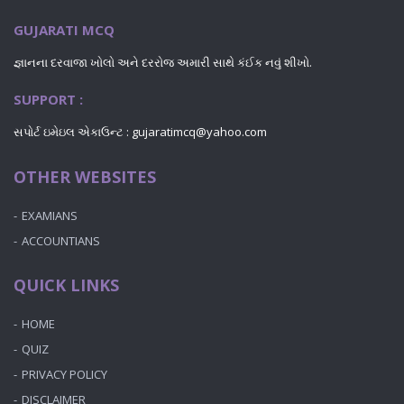
GUJARATI MCQ
જ્ઞાનના દરવાજા ખોલો અને દરરોજ અમારી સાથે કંઈક નવું શીખો.
SUPPORT :
સપોર્ટ ઇમેઇલ એકાઉન્ટ : gujaratimcq@yahoo.com
OTHER WEBSITES
EXAMIANS
ACCOUNTIANS
QUICK LINKS
HOME
QUIZ
PRIVACY POLICY
DISCLAIMER