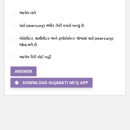
આપેલ બંને
પારો (mercury) ગંભીર ઝેરી કચરો બન્યું છે.
બેરોમીટર, થર્મોમીટર અને ફ્લોરોસેન્ટ ગોળામાં પારો (mercury)
જોવા મળે છે.
આપેલ પૈકી કોઈ નહીં
ANSWER
DOWNLOAD GUJARATI MCQ APP