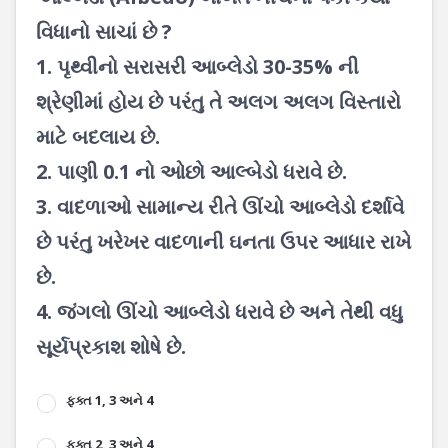
વિધાનો સાચાં છે ?
1. પૃથ્વીનો સરાસરી આબ્લેડો 30-35% ની
શ્રેણીમાં હોય છે પરંતુ તે અલગ અલગ વિસ્તારો
માટે બદલાય છે.
2. પાણી 0.1 નો ઓછો આલ્બેડો ધરાવે છે.
3. વાદળાઓ સામાન્ય રીતે ઊંચો આબ્લેડો દર્શાવે
છે પરંતુ ખરેખર વાદળાની ઘનતા ઉપર આધાર રાખે
છે.
4. જંગલો ઊંચો આબ્લેડો ધરાવે છે અને તેથી વધુ
સૂર્યપ્રકાશ શોષે છે.
ફક્ત 1, 3 અને 4
ફક્ત 2, 3 અને 4