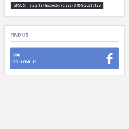
GPSC STI (State Tax Inspector) Class - 3 (8-8-2021)/139
FIND US
800
FOLLOW US