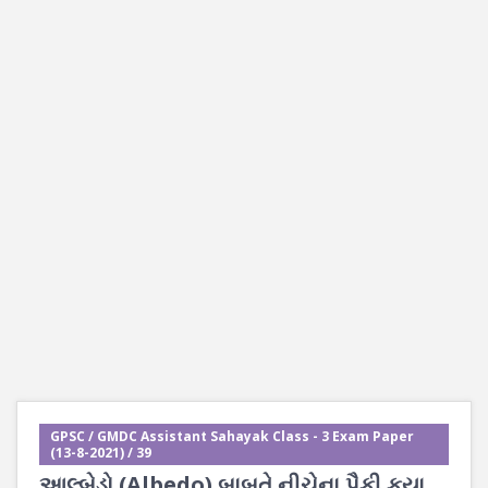
GPSC / GMDC Assistant Sahayak Class - 3 Exam Paper
(13-8-2021) / 39
આલ્બેડો (Albedo) બાબતે નીચેના પૈકી કયા