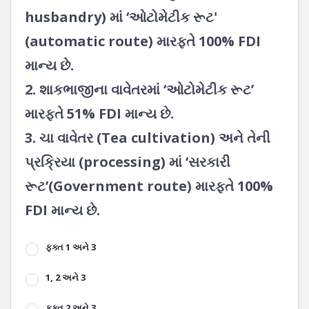
husbandry) માં ‘ઓટોમેટીક રૂટ'
(automatic route) મારફતે 100% FDI
માન્ય છે.
2. શાકભાજીના વાવેતરમાં ‘ઓટોમેટીક રૂટ’
મારફતે 51% FDI માન્ય છે.
3. ચા વાવેતર (Tea cultivation) અને તેની
પ્રક્રિયા (processing) માં ‘સરકારી
રૂટ’(Government route) મારફતે 100%
FDI માન્ય છે.
ફક્ત 1 અને 3
1, 2 અને 3
ફક્ત 2 અને 3