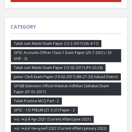
CATEGORY
Talati cum Mantri Exam Paper (12-2-2017) (SA-4-11)
GPSC Accounts Officer Class-1 Exam Paper (25-7-2021) / 25
(ASP - 2)
Talati cum Mantri Exam Paper (12-02-2017) (PV-20-26)
Junior Clerk Exam Paper (19-02-2017) (RK-27-33) Valsad District
GPSSB Extension Officer/Vistaran Adhikari (Sahakar) Exam
Paper (07-01-2017)
Talati Practice MCQ Part - 2
GPSC - 1/2 PRELIM (21-3-21) Paper - 2
કરંટ અફેર્સ જૂન 2021 (Current Affairs June 2021)
કરંટ અફેર્સ જાન્યુઆરી 2022 (Current Affairs January 2022)