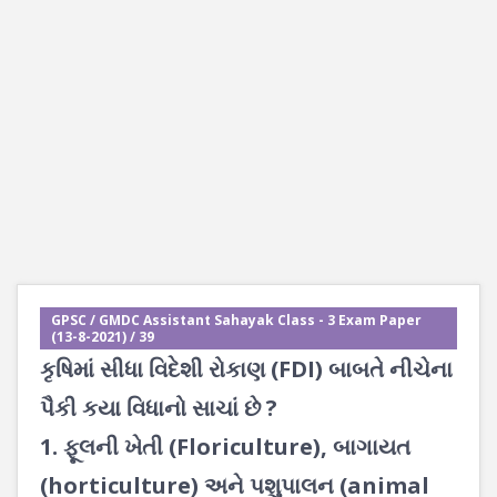
GPSC / GMDC Assistant Sahayak Class - 3 Exam Paper
(13-8-2021) / 39
કૃષિમાં સીધા વિદેશી રોકાણ (FDI) બાબતે નીચેના
પૈકી કયા વિધાનો સાચાં છે ?
1. ફૂલની ખેતી (Floriculture), બાગાયત
(horticulture) અને પશુપાલન (animal