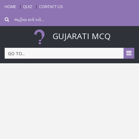
HOME
QUIZ
CONTACT US
GUJARATI MCQ
GO TO...