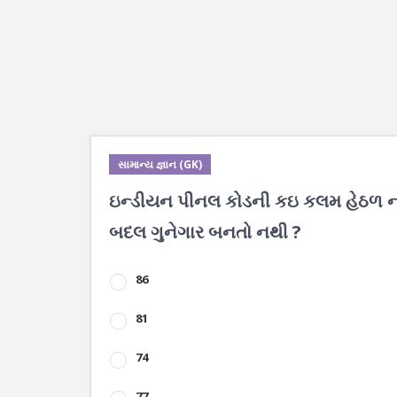
સામાન્ય જ્ઞાન (GK)
ઇન્ડીયન પીનલ કોડની કઇ કલમ હેઠળ ન્ય
બદલ ગુનેગાર બનતો નથી ?
86
81
74
77