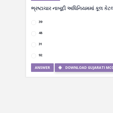
ભ્રષ્ટાચાર નાબૂદી અધિનિયમમાં કૂલ કેટ
39
48
31
92
ANSWER
DOWNLOAD GUJARATI MC