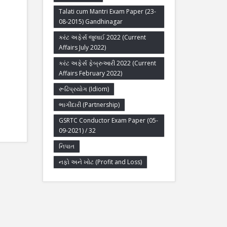
Talati cum Mantri Exam Paper (23-
08-2015) Gandhinagar
કરંટ અફેર્સ જુલાઈ 2022 (Current
Affairs July 2022)
કરંટ અફેર્સ ફેબ્રુઆરી 2022 (Current
Affairs February 2022)
રૂઢિપ્રયોગ (Idiom)
ભાગીદારી (Partnership)
GSRTC Conductor Exam Paper (05-
09-2021) / 32
નિપાત
નફો અને ખોટ (Profit and Loss)