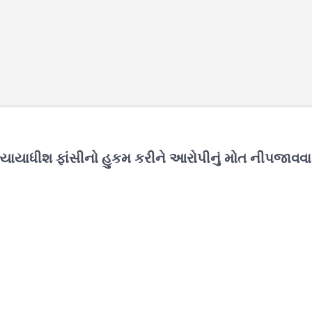
ાયાધીશ ફાંસીનો હુકમ કરીને આરોપીનું મોત નીપજાવવા