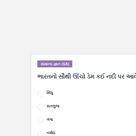
સામાન્ય જ્ઞાન (GK)
ભારતનો સૌથી ઊંચો ડેમ કઈ નદી પર આવે
સિંધુ
સતલુજ
ગંગા
નર્મદા