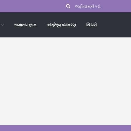
સામાન્ય જ્ઞાન
અંગ્રેજી વ્યાકરણ
થિયરી