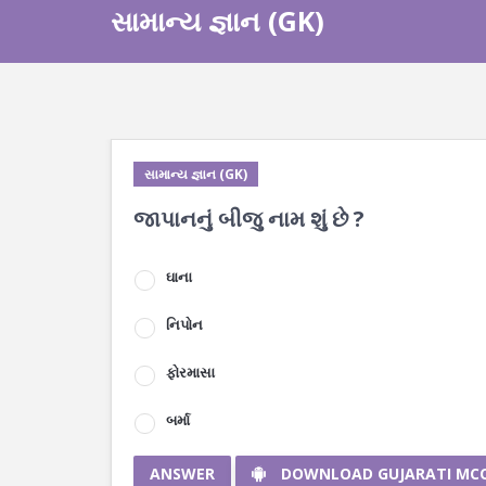
સામાન્ય જ્ઞાન (GK)
સામાન્ય જ્ઞાન (GK)
જાપાનનું બીજુ નામ શું છે ?
ઘાના
નિપોન
ફોરમાસા
બર્મા
ANSWER
DOWNLOAD GUJARATI MC