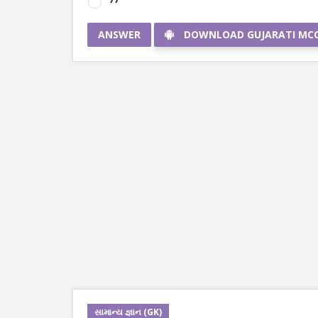
ANSWER
DOWNLOAD GUJARATI MC
સામાન્ય જ્ઞાન (GK)