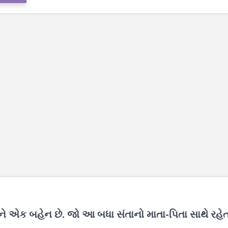
ાઇને એક બહેન છે. જો આ બધા સંતાનો માતા-પિતા સાથે રહેત