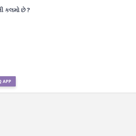
લી કલમો છે ?
Q APP