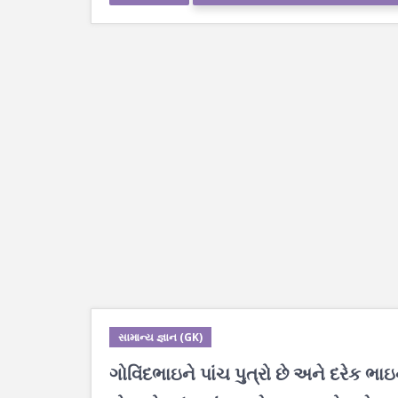
સામાન્ય જ્ઞાન (GK)
ગોવિંદભાઇને પાંચ પુત્રો છે અને દરેક ભ