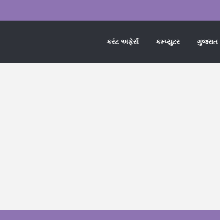
કરંટ અફેર્સ
કમ્પ્યુટર
ગુજરાત