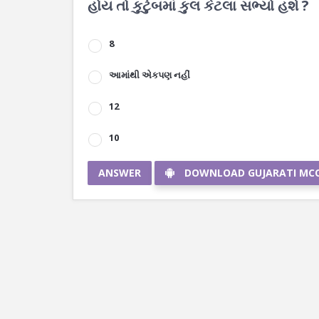
હોય તો કુટુંબમાં કુલ કેટલા સભ્યો હશે ?
8
આમાંથી એકપણ નહીં
12
10
ANSWER
DOWNLOAD GUJARATI MC