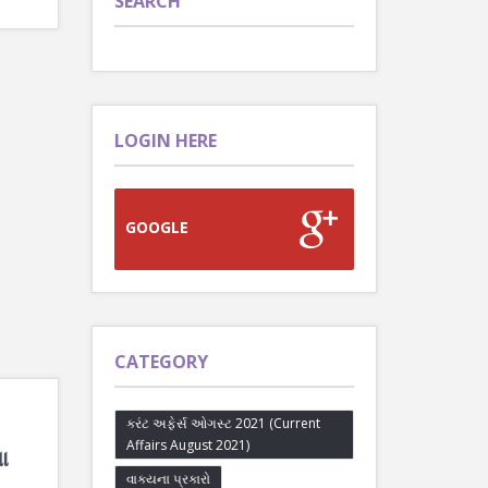
SEARCH
LOGIN HERE
GOOGLE
CATEGORY
કરંટ અફેર્સ ઓગસ્ટ 2021 (Current
Affairs August 2021)
ા
વાક્યના પ્રકારો