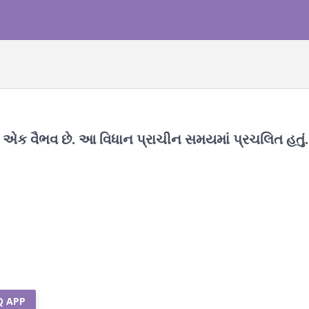
_ એક વૈભવ છે. આ વિધાન પ્રાચીન સમયમાં પ્રચલિત હતું.
Q APP