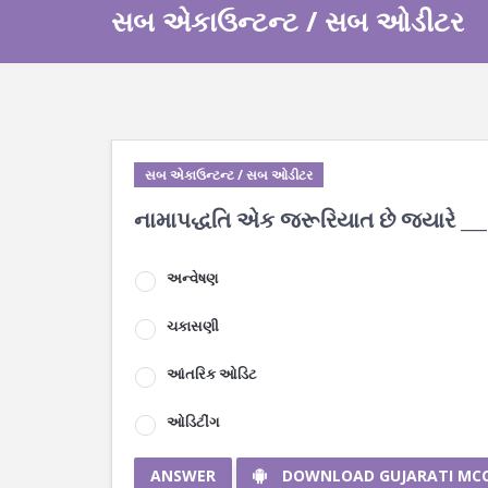
સબ એકાઉન્ટન્ટ / સબ ઓડીટર
સબ એકાઉન્ટન્ટ / સબ ઓડીટર
નામાપદ્ધતિ એક જરૂરિયાત છે જ્યારે __
અન્વેષણ
ચકાસણી
આંતરિક ઓડિટ
ઓડિટીંગ
ANSWER
DOWNLOAD GUJARATI MC