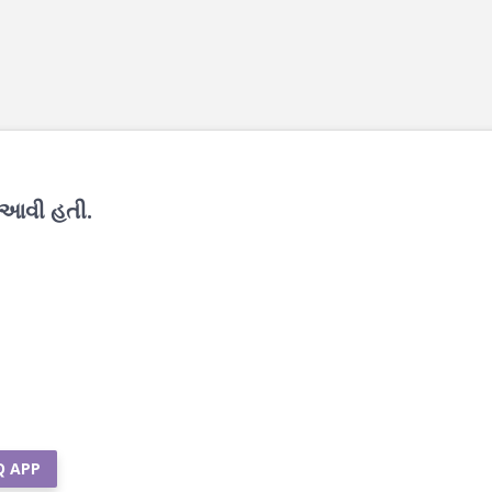
ં આવી હતી.
Q APP