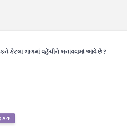
ને કેટલા ભાગમાં વહેંચીને બનાવવામાં આવે છે ?
Q APP