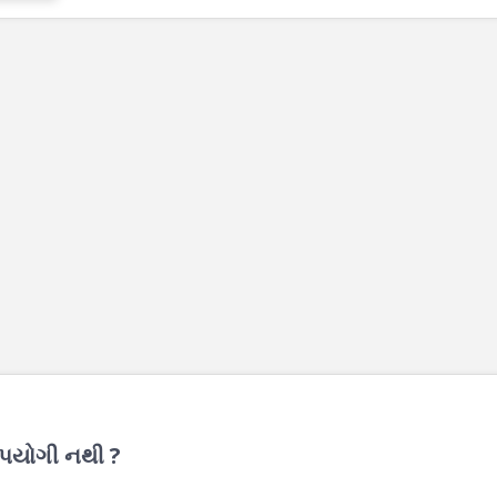
ઉપયોગી નથી ?