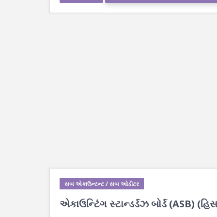
સબ એકાઉન્ટન્ટ / સબ ઓડીટર
એકાઉન્ટિંગ સ્ટાન્ડર્ડઝ બોર્ડ (ASB) (હ