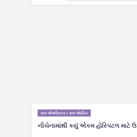
સબ એકાઉન્ટન્ટ / સબ ઓડીટર
નીચેનામાંથી કયું એકમ હોસ્પિટલ માટે 