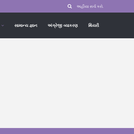
સામાન્ય જ્ઞાન
અંગ્રેજી વ્યાકરણ
થિયરી