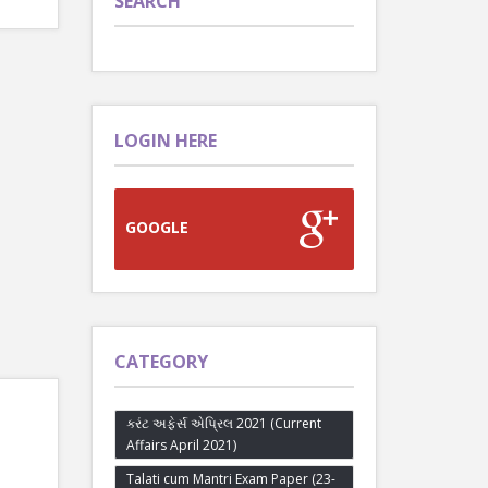
SEARCH
LOGIN HERE
GOOGLE
CATEGORY
કરંટ અફેર્સ એપ્રિલ 2021 (Current
Affairs April 2021)
Talati cum Mantri Exam Paper (23-