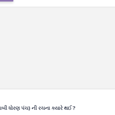
િસાબી ધોરણ પંચ) ની રચના ક્યારે થઈ ?