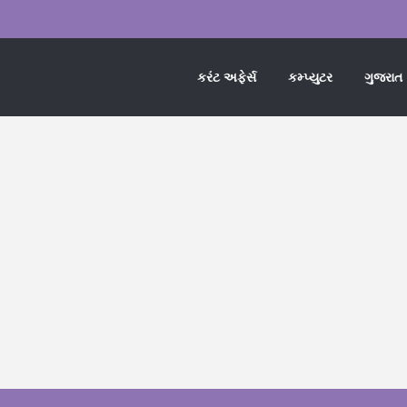
કરંટ અફેર્સ
કમ્પ્યુટર
ગુજરાત