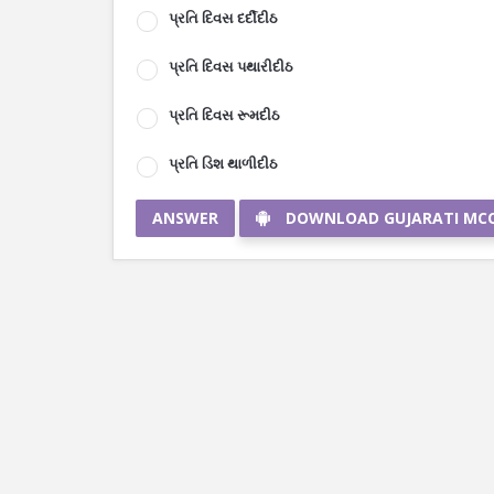
પ્રતિ દિવસ દર્દીદીઠ
પ્રતિ દિવસ પથારીદીઠ
પ્રતિ દિવસ રૂમદીઠ
પ્રતિ ડિશ થાળીદીઠ
ANSWER
DOWNLOAD GUJARATI MC