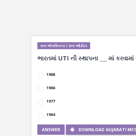
સબ એકાઉન્ટન્ટ / સબ ઓડીટર
ભારતમાં UTI ની સ્થાપના ___ માં કરવામા
1968
1966
1977
1964
ANSWER
DOWNLOAD GUJARATI MC