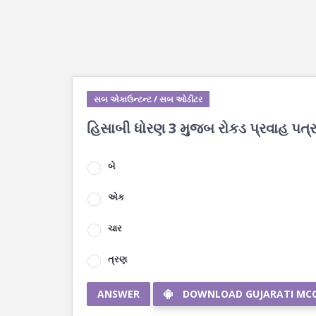
સબ એકાઉન્ટન્ટ / સબ ઓડીટર
હિસાબી ધોરણ 3 મુજબ રોકડ પ્રવાહ પત્રક
બે
એક
ચાર
ત્રણ
ANSWER
DOWNLOAD GUJARATI MC