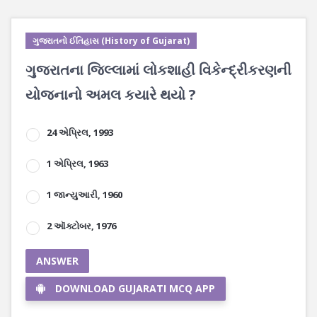
ગુજરાતનો ઈતિહાસ (History of Gujarat)
ગુજરાતના જિલ્લામાં લોકશાહી વિકેન્દ્રીકરણની
યોજનાનો અમલ કયારે થયો ?
24 એપ્રિલ, 1993
1 એપ્રિલ, 1963
1 જાન્યુઆરી, 1960
2 ઑક્ટોબર, 1976
ANSWER
DOWNLOAD GUJARATI MCQ APP