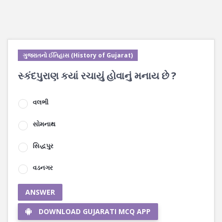
ગુજરાતનો ઈતિહાસ (History of Gujarat)
સ્કંદપુરાણ કયાં રચાયું હોવાનું મનાય છે ?
વલભી
સોમનાથ
સિદ્ધપુર
વડનગર
ANSWER
DOWNLOAD GUJARATI MCQ APP