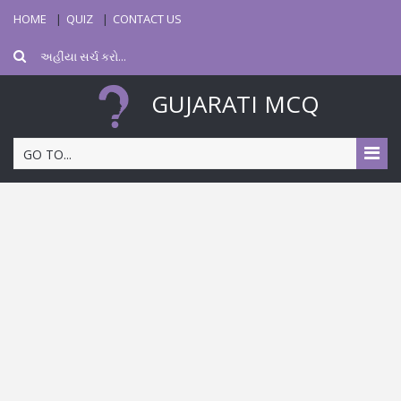
HOME
QUIZ
CONTACT US
GUJARATI MCQ
GO TO...