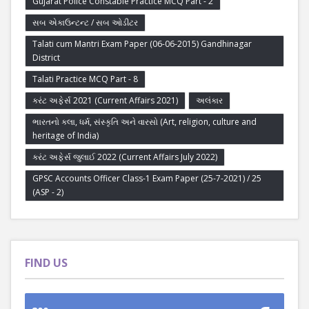
Gujarat Police Constable Practice MCQ Part - 2
સબ એકાઉન્ટન્ટ / સબ ઓડીટર
Talati cum Mantri Exam Paper (06-06-2015) Gandhinagar
District
Talati Practice MCQ Part - 8
કરંટ અફેર્સ 2021 (Current Affairs 2021)
અલંકાર
ભારતનો કલા, ધર્મ, સંસ્કૃતિ અને વારસો (Art, religion, culture and
heritage of India)
કરંટ અફેર્સ જુલાઈ 2022 (Current Affairs July 2022)
GPSC Accounts Officer Class-1 Exam Paper (25-7-2021) / 25
(ASP - 2)
FIND US