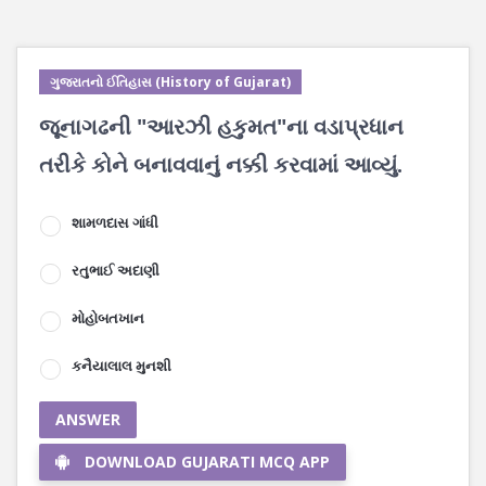
ગુજરાતનો ઈતિહાસ (History of Gujarat)
જૂનાગઢની "આરઝી હકુમત"ના વડાપ્રધાન
તરીકે કોને બનાવવાનું નક્કી કરવામાં આવ્યું.
શામળદાસ ગાંધી
રતુભાઈ અદાણી
મોહોબતખાન
કનૈયાલાલ મુનશી
ANSWER
DOWNLOAD GUJARATI MCQ APP