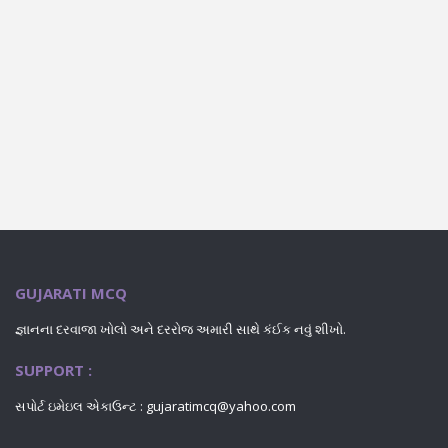
GUJARATI MCQ
જ્ઞાનના દરવાજા ખોલો અને દરરોજ અમારી સાથે કંઈક નવું શીખો.
SUPPORT :
સપોર્ટ ઇમેઇલ એકાઉન્ટ : gujaratimcq@yahoo.com