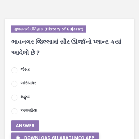
ગુજરાતનો ઈતિહાસ (History of Gujarat)
ભાવનગર જિલ્લામાં સૌર ઊર્જાનો પ્લાન્ટ કયાં
આવેલો છે ?
જેસર
ગારિયાધર
મહુવા
અવાણીયા
ANSWER
DOWNLOAD GUJARATI MCQ APP