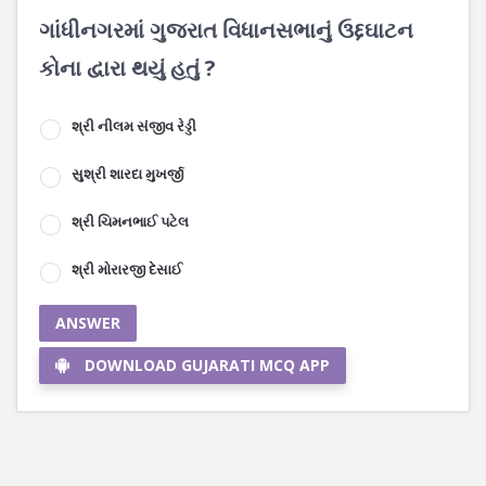
ગાંધીનગરમાં ગુજરાત વિધાનસભાનું ઉદ્દઘાટન
કોના દ્વારા થયું હતું ?
શ્રી નીલમ સંજીવ રેડ્ડી
સુશ્રી શારદા મુખર્જી
શ્રી ચિમનભાઈ પટેલ
શ્રી મોરારજી દેસાઈ
ANSWER
DOWNLOAD GUJARATI MCQ APP