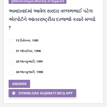
ગુજરાતનો ઈતિહાસ (History of Gujarat)
અમદાવાદમાં આવેલ સરદાર વલ્લભભાઈ પટેલ
એરપોર્ટને આંતરરાષ્ટ્રીય દરજ્જો કયારે મળ્યો
?
15 ડિસેમ્બર, 1991
31 ઑક્ટોબર, 1990
26 જાન્યુઆરી, 1991
26 જાન્યુઆરી, 1990
ANSWER
DOWNLOAD GUJARATI MCQ APP