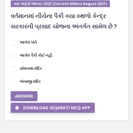
કરંટ અફેર્સ ઓગસ્ટ 2021 (Current Affairs August 2021)
વર્તમાનમાં નીચેના પૈકી ક્યા સ્થળો કેન્દ્ર
સરકારની પ્રસાદ યોજના અંતર્ગત સામેલ છે ?
આપેલ બંને
આપેલ પૈકી કોઈ નહીં
સોમનાથ મંદિર
અંબાજી મંદિર
ANSWER
DOWNLOAD GUJARATI MCQ APP