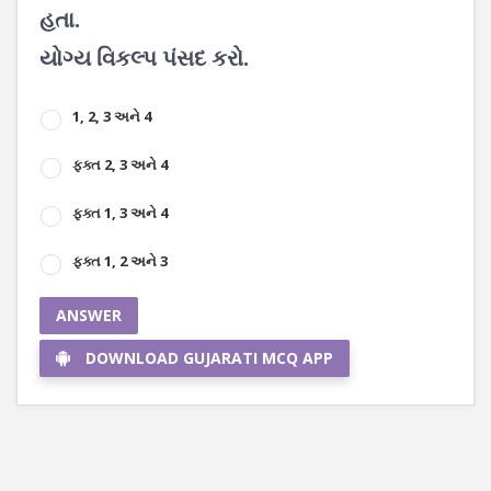
હતા.
યોગ્ય વિકલ્પ પંસદ કરો.
1, 2, 3 અને 4
ફક્ત 2, 3 અને 4
ફક્ત 1, 3 અને 4
ફક્ત 1, 2 અને 3
ANSWER
DOWNLOAD GUJARATI MCQ APP