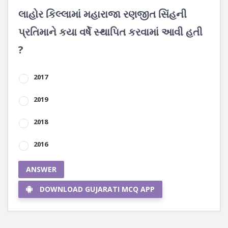
લાહોર કિલ્લામાં મહારાજા રણજીત સિંહની
પ્રતિમાને કયા વર્ષે સ્થાપિત કરવામાં આવી હતી
?
2017
2019
2018
2016
ANSWER
DOWNLOAD GUJARATI MCQ APP