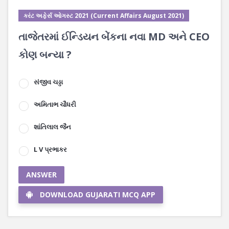
કરંટ અફેર્સ ઓગસ્ટ 2021 (Current Affairs August 2021)
તાજેતરમાં ઈન્ડિયન બેંકના નવા MD અને CEO
કોણ બન્યા ?
સંજીવ ચડ્ડા
અમિતાભ ચૌધરી
શાંતિલાલ જૈન
L V પ્રભાકર
ANSWER
DOWNLOAD GUJARATI MCQ APP