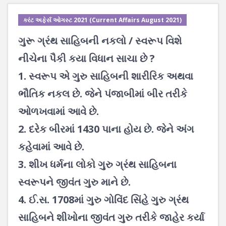
કરંટ અફેર્સ ઓગસ્ટ 2021 (Current Affairs August 2021)
ગુરૂ ગ્રંથ સાહિબની નકલો / સ્વરૂપ વિશે
નીચેના પૈકી કયા વિધાન સાચા છે ?
1. સ્વરૂપ એ ગુરુ સાહિબની શારીરિક અથવા
ભૌતિક નકલ છે. જેને પંજાબીમાં બીર તરીકે
ઓળખવામાં આવે છે.
2. દરેક બીરમાં 1430 પાના હોય છે. જેને અંગ
કહેવામાં આવે છે.
3. શીખ ધર્મના લોકો ગુરુ ગ્રંથ સાહિબના
સ્વરૂપને જીવંત ગુરુ માને છે.
4. ઈ.સ. 1708માં ગુરુ ગોવિંદ સિંહે ગુરુ ગ્રંથ
સાહિબને શીખોના જીવંત ગુરુ તરીકે જાહેર કર્યા