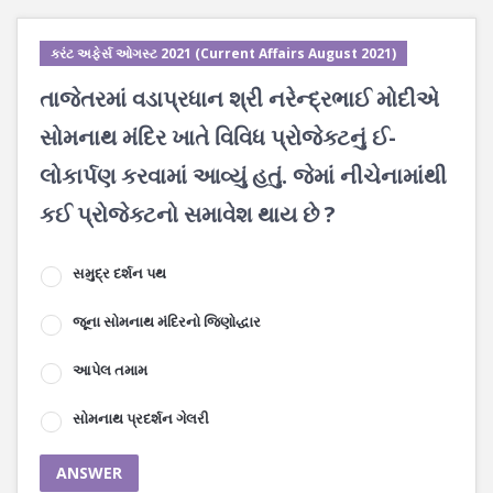
કરંટ અફેર્સ ઓગસ્ટ 2021 (Current Affairs August 2021)
તાજેતરમાં વડાપ્રધાન શ્રી નરેન્દ્રભાઈ મોદીએ
સોમનાથ મંદિર ખાતે વિવિધ પ્રોજેક્ટનું ઈ-
લોકાર્પણ કરવામાં આવ્યું હતું. જેમાં નીચેનામાંથી
કઈ પ્રોજેક્ટનો સમાવેશ થાય છે ?
સમુદ્ર દર્શન પથ
જૂના સોમનાથ મંદિરનો જિણોદ્ધાર
આપેલ તમામ
સોમનાથ પ્રદર્શન ગેલરી
ANSWER