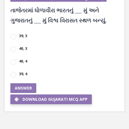
તાજેતરમાં ધોળાવીરા ભારતનું ___ મું અને
ગુજરાતનું ___ મું વિશ્વ વિરાસત સ્થળ બન્યું.
39, 3
40, 3
40, 4
39, 4
ANSWER
DOWNLOAD GUJARATI MCQ APP