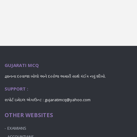
GUJARATI MCQ
જ્ઞાનના દરવાજા ખોલો અને દરરોજ અમારી સાથે કંઈક નવું શીખો.
SUPPORT :
સપોર્ટ ઇમેઇલ એકાઉન્ટ : gujaratimcq@yahoo.com
OTHER WEBSITES
EXAMIANS
ACCOUNTIANS