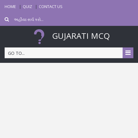
HOME
QUIZ
CONTACT US
GUJARATI MCQ
GO TO...