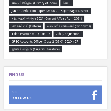
ભારતનો ઈતિહાસ (History of India)
નિપાત
Junior Clerk Exam Paper (07-06-2015) Jamnagar District
કરંટ અફેર્સ એપ્રિલ 2021 (Current Affairs April 2021)
નળ અને ટાંકી (Cistern)
સમાનાર્થી / પર્યાયવાચી (Synonyms)
Talati Practice MCQ Part - 9
સંધિ (Conjunction)
GPSC Accounts Officer Class-2 (05-01-2020) / 27
ગુજરાતી સાહિત્ય (Gujarati literature)
FIND US
800
FOLLOW US