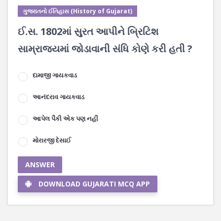
ગુજરાતનો ઈતિહાસ (History of Gujarat)
ઈ.‌સ. 1802માં સુરત આપીને બ્રિટિશ
સામ્રાજ્યમાં જોડાવાની સંધિ કોણે કરી હતી ?
દામાજી ગાયકવાડ
આનંદરાવ ગાયકવાડ
આપેલ પૈકી એક પણ નહીં
મોરારજી દેસાઈ
ANSWER
DOWNLOAD GUJARATI MCQ APP