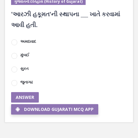
ગુજરાતનો ઈતિહાસ (History of Gujarat)
'આરઝી હકૂમત'ની સ્થાપના ___ ખાતે કરવામાં
આવી હતી.
અમદાવાદ
મુંબઈ
સુરત
જુનાગઢ
ANSWER
DOWNLOAD GUJARATI MCQ APP