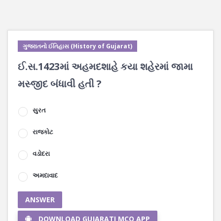
ગુજરાતનો ઈતિહાસ (History of Gujarat)
ઈ.સ.1423માં અહમદશાહે કયા શહેરમાં જામા
મસ્જીદ બંધાવી હતી ?
સુરત
રાજકોટ
વડોદરા
અમદાવાદ
ANSWER
DOWNLOAD GUJARATI MCQ APP