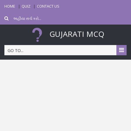
HOME
QUIZ
CONTACT US
GUJARATI MCQ
GO TO...