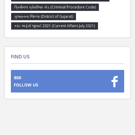
ક્રિમીનલ પ્રોસીજર કોડ (Criminal Procedure Code)
ગુજરાતના જિલ્લા (District of Gujarat)
કરંટ અફેર્સ જુલાઈ 2021 (Current Affairs July 2021)
FIND US
800
FOLLOW US