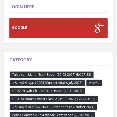
LOGIN HERE
GOOGLE
CATEGORY
Talati cum Mantri Exam Paper (12-02-2017) (RK-27-33)
કરંટ અફેર્સ જુલાઈ 2023 (Current Affairs July 2023)
શબ્દભેદ
GPSSB Nayab Chitnish Exam Paper (23-11-2018)
GPSC Accounts Officer Class-2 (05-01-2020) / 27 (ASP - 2)
કરંટ અફેર્સ ઓક્ટોબર 2021 (Current Affairs October 2021)
Police Constable Lokrakshak Exam Paper (23-10-2016)