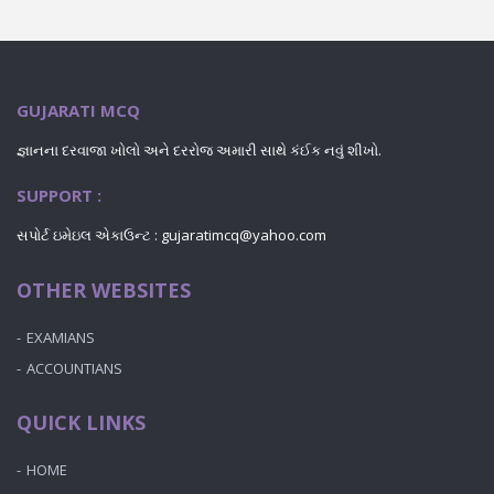
GUJARATI MCQ
જ્ઞાનના દરવાજા ખોલો અને દરરોજ અમારી સાથે કંઈક નવું શીખો.
SUPPORT :
સપોર્ટ ઇમેઇલ એકાઉન્ટ : gujaratimcq@yahoo.com
OTHER WEBSITES
EXAMIANS
ACCOUNTIANS
QUICK LINKS
HOME