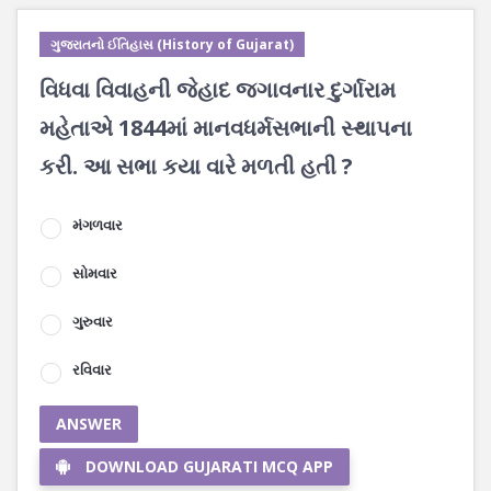
ગુજરાતનો ઈતિહાસ (History of Gujarat)
વિધવા વિવાહની જેહાદ જગાવનાર દુર્ગારામ
મહેતાએ 1844માં માનવધર્મસભાની સ્થાપના
કરી. આ સભા કયા વારે મળતી હતી ?
મંગળવાર
સોમવાર
ગુરુવાર
રવિવાર
ANSWER
DOWNLOAD GUJARATI MCQ APP