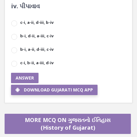
iv. પીપાવાવ
c-i, a-ii, d-iii, b-iv
b-i, d-ii, a-iii, c-iv
b-i, a-ii, d-iii, c-iv
c-i, b-ii, a-iii, d-iv
ANSWER
DOWNLOAD GUJARATI MCQ APP
MORE MCQ ON ગુજરાતનો ઈતિહાસ
(History of Gujarat)