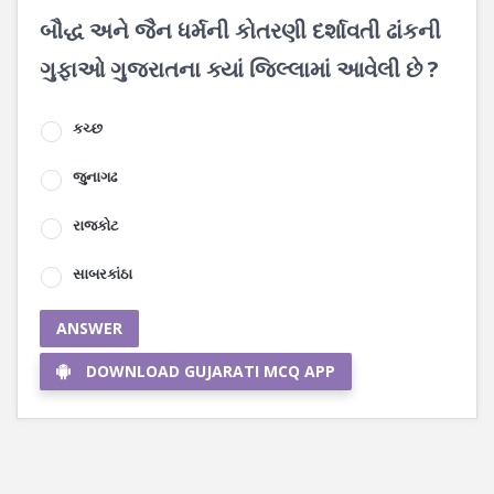
બૌદ્ધ અને જૈન ધર્મની કોતરણી દર્શાવતી ઢાંકની
ગુફાઓ ગુજરાતના ક્યાં જિલ્લામાં આવેલી છે ?
કચ્છ
જુનાગઢ
રાજકોટ
સાબરકાંઠા
ANSWER
DOWNLOAD GUJARATI MCQ APP