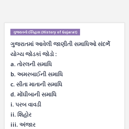
ગુજરાતનો ઈતિહાસ (History of Gujarat)
ગુજરાતમાં આવેલી જાણીતી સમાધિઓ સંદર્ભે
યોગ્ય જોડકાં જોડો :
a. તોરલની સમાધિ
b. અમરબાઈની સમાધિ
c. સીતા માતાની સમાધિ
d. મોંઘીબાની સમાધિ
i. પરબ વાવડી
ii. શિહોર
iii. અંજાર