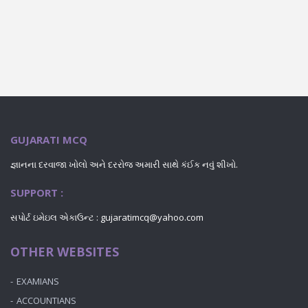
GUJARATI MCQ
જ્ઞાનના દરવાજા ખોલો અને દરરોજ અમારી સાથે કંઈક નવું શીખો.
SUPPORT :
સપોર્ટ ઇમેઇલ એકાઉન્ટ : gujaratimcq@yahoo.com
OTHER WEBSITES
EXAMIANS
ACCOUNTIANS