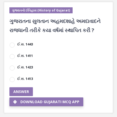
ગુજરાતનો ઈતિહાસ (History of Gujarat)
ગુજરાતના સુલતાન અહમદશાહે અમદાવાદને
રાજધાની તરીકે કયા વર્ષમાં સ્થાપિત કરી ?
ઈ.સ. 1443
ઈ.સ. 1411
ઈ.સ. 1423
ઈ.સ. 1413
ANSWER
DOWNLOAD GUJARATI MCQ APP