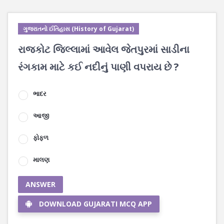
ગુજરાતનો ઈતિહાસ (History of Gujarat)
રાજકોટ જિલ્લામાં આવેલ જેતપુરમાં સાડીના
રંગકામ માટે કઈ નદીનું પાણી વપરાય છે ?
ભાદર
આજી
ફોફળ
માલણ
ANSWER
DOWNLOAD GUJARATI MCQ APP