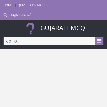
HOME
QUIZ
CONTACT US
GUJARATI MCQ
GO TO...