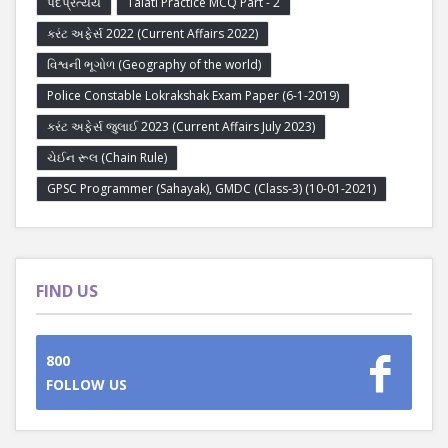
પદપ્રત્યય
Talati Practice MCQ Part - 2
કરંટ અફેર્સ 2022 (Current Affairs 2022)
વિશ્વની ભૂગોળ (Geography of the world)
Police Constable Lokrakshak Exam Paper (6-1-2019)
કરંટ અફેર્સ જુલાઈ 2023 (Current Affairs July 2023)
ચેઈન રૂલ (Chain Rule)
GPSC Programmer (Sahayak), GMDC (Class-3) (10-01-2021)
FIND US
800
FOLLOW US