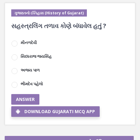
ગુજરાતનો ઈતિહાસ (History of Gujarat)
સહસ્ત્રલિંગ તળાવ કોણે બંધાવેલ હતું ?
મીનળદેવી
સિધ્ધરાજ જયસિંહ
અજય પાળ
ભીમદેવ પહેલો
ANSWER
DOWNLOAD GUJARATI MCQ APP