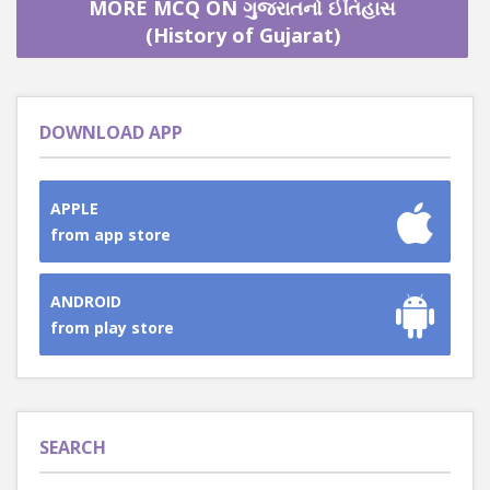
MORE MCQ ON ગુજરાતનો ઈતિહાસ
(History of Gujarat)
DOWNLOAD APP
APPLE
from app store
ANDROID
from play store
SEARCH