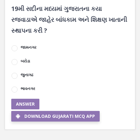
19મી સદીના મધ્યમાં ગુજરાતના કયા
રજવાડાએ જાહેર બાંધકામ અને શિક્ષણ ખાતાની
સ્થાપના કરી ?
જામનગર
બરોડા
જુનાગઢ
ભાવનગર
ANSWER
DOWNLOAD GUJARATI MCQ APP