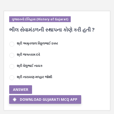
ગુજરાતનો ઈતિહાસ (History of Gujarat)
ભીલ સેવામંડળની સ્થાપના કોણે કરી હતી ?
શ્રી અમૃતલાલ વિઠ્ઠલભાઈ ઠક્કર
શ્રી જગતરામ દવે
શ્રી ઘેલુભાઈ નાયક
શ્રી નારાયણ મલ્હાર જોશી
ANSWER
DOWNLOAD GUJARATI MCQ APP