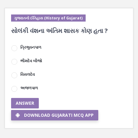
ગુજરાતનો ઈતિહાસ (History of Gujarat)
સોલંકી વંશના અંતિમ શાસક કોણ હતા ?
ત્રિભુવનપાળ
ભીમદેવ બીજો
વિસલદેવ
અજળપાળ
ANSWER
DOWNLOAD GUJARATI MCQ APP