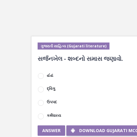
ગુજરાતી સાહિત્ય (Gujarati literature)
સર્જનખેલ - શબ્દનો સમાસ જણાવો.
દ્વંદ્વ
દ્વિગુ
ઉપપદ
કર્મધારય
ANSWER
DOWNLOAD GUJARATI MC