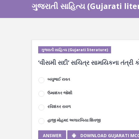
ગુજરાતી સાહિત્ય (Gujarati lit
ગુજરાતી સાહિત્ય (Gujarati literature)
‘વીસમી સદી’ સચિત્ર સામયિકના તંત્રી 
બચુભાઈ રાવત
ઉમાશંકર જોશી
રવિશંકર રાવળ
હાજી મોહમદ અલારખિયા શિવજી
ANSWER
DOWNLOAD GUJARATI MC