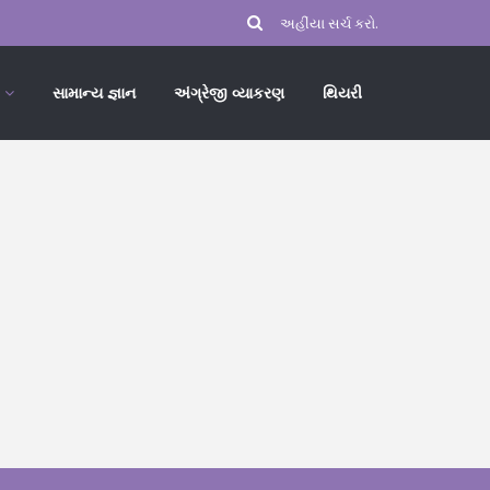
સામાન્ય જ્ઞાન
અંગ્રેજી વ્યાકરણ
થિયરી