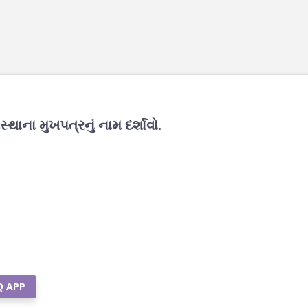
થાના મુખપત્રનું નામ દર્શાવો.
Q APP