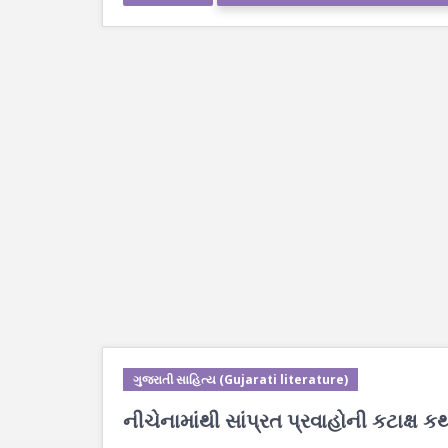
ગુજરાતી સાહિત્ય (Gujarati literature)
નીચેનામાંથી સાંપ્રત પ્રવાહોની કટાક્ષ ક