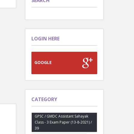
SEARCH
LOGIN HERE
GOOGLE
CATEGORY
GPSC / GMDC Assistant Sahayak
Class - 3 Exam Paper (13-8-2021) /
39