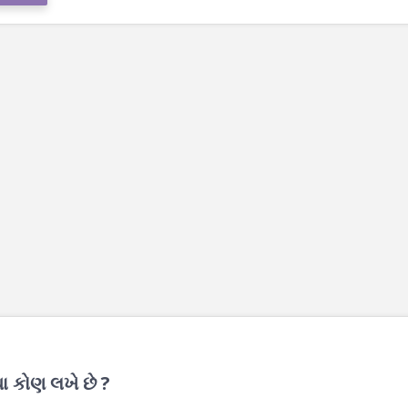
થા કોણ લખે છે ?