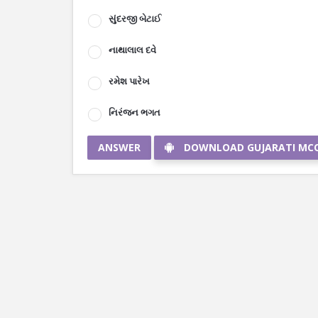
સુંદરજી બેટાઈ
નાથાલાલ દવે
રમેશ પારેખ
નિરંજન ભગત
ANSWER
DOWNLOAD GUJARATI MC