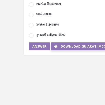
ભારતીય વિદ્યાભવન
આર્ય સમાજ
ગુજરાત વિદ્યાસભા
ગુજરાતી સાહિત્ય પરિષદ
ANSWER
DOWNLOAD GUJARATI MC