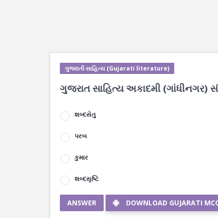
ગુજરાતી સાહિત્ય (Gujarati literature)
ગુજરાત સાહિત્ય અકાદમી (ગાંધીનગર) સંસ્
શબ્દસેતુ
પરબ
કુમાર
શબ્દસૃષ્ટિ
ANSWER
DOWNLOAD GUJARATI MC