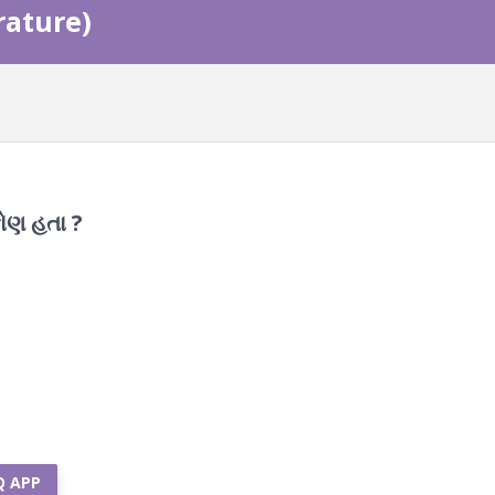
erature)
કોણ હતા ?
Q APP