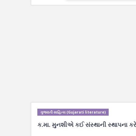
ગુજરાતી સાહિત્ય (Gujarati literature)
ક.મા. મુનશીએ કઈ સંસ્થાની સ્થાપના કર