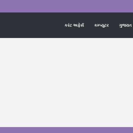
કરંટ અફેર્સ
કમ્પ્યુટર
ગુજરાત