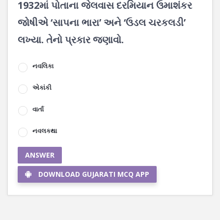
1932માં પોતાના જેલવાસ દરમિયાન ઉમાશંકર
જોષીએ ‘સાપના ભારા’ અને ‘ઉડલ ચરકલડી’
લખ્યા. તેનો પ્રકાર જણાવો.
નવલિકા
એકાંકી
વાર્તા
નવલકથા
ANSWER
DOWNLOAD GUJARATI MCQ APP