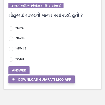
ગુજરાતી સાહિત્ય (Gujarati literature)
મોહમ્મદ માંકડનો જન્મ ક્યાં થયો હતો ?
બાવળા
સાયલા
પાળિયાદ
ગાણોલ
ANSWER
DOWNLOAD GUJARATI MCQ APP