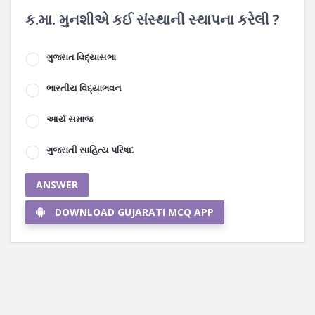
ક.મા. મુનશીએ કઈ સંસ્થાની સ્થાપના કરેલી ?
ગુજરાત વિદ્યાસભા
ભારતીય વિદ્યાભવન
આર્ય સમાજ
ગુજરાતી સાહિત્ય પરિષદ
ANSWER
DOWNLOAD GUJARATI MCQ APP