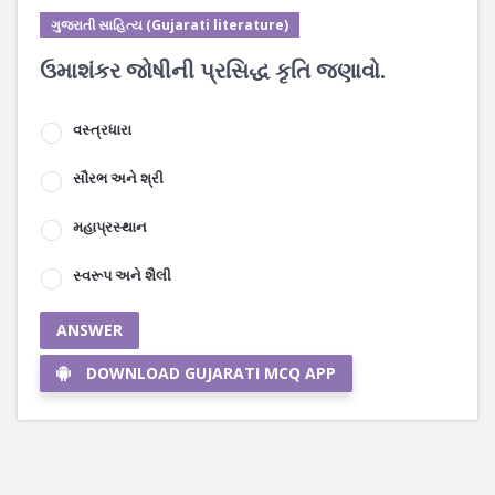
ગુજરાતી સાહિત્ય (Gujarati literature)
ઉમાશંકર જોષીની પ્રસિદ્ધ કૃતિ જણાવો.
વસ્ત્રધારા
સૌરભ અને શ્રી
મહાપ્રસ્થાન
સ્વરૂપ અને શૈલી
ANSWER
DOWNLOAD GUJARATI MCQ APP