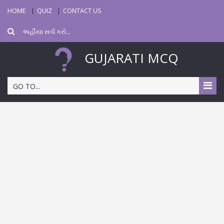
HOME
QUIZ
CONTACT US
GUJARATI MCQ
GO TO...