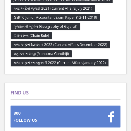
કરંટ અફેર્સ જુલાઈ 2021 (Current Affairs July 2021)
GSRTC Junior Accountant Exam Paper (12-11-2019)
ગુજરાતની ભૂગોળ (Geography of Gujarat)
ચેઈન રૂલ (Chain Rule)
કરંટ અફેર્સ ડિસેમ્બર 2022 (Current Affairs December 2022)
મહાત્મા ગાંધીજી (Mahatma Gandhiji)
કરંટ અફેર્સ જાન્યુઆરી 2022 (Current Affairs January 2022)
FIND US
800
FOLLOW US