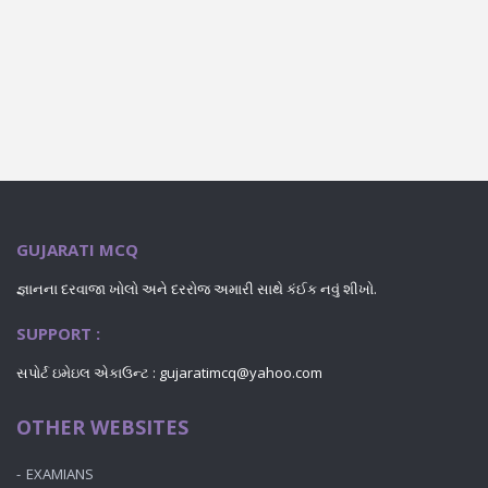
GUJARATI MCQ
જ્ઞાનના દરવાજા ખોલો અને દરરોજ અમારી સાથે કંઈક નવું શીખો.
SUPPORT :
સપોર્ટ ઇમેઇલ એકાઉન્ટ : gujaratimcq@yahoo.com
OTHER WEBSITES
EXAMIANS