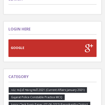
LOGIN HERE
GOOGLE
CATEGORY
કરંટ અફેર્સ જાન્યુઆરી 2021 (Current Affairs January 2021)
Gujarat Police Constable Practice MCQ
Junior Clerk Exam Paper (07-06-2015) Banaskantha District