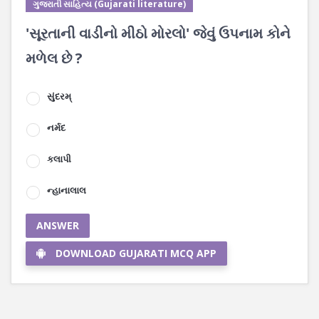
ગુજરાતી સાહિત્ય (Gujarati literature)
'સૂરતાની વાડીનો મીઠો મોરલો' જેવું ઉપનામ કોને
મળેલ છે ?
સુંદરમ્
નર્મદ
કલાપી
ન્હાનાલાલ
ANSWER
DOWNLOAD GUJARATI MCQ APP