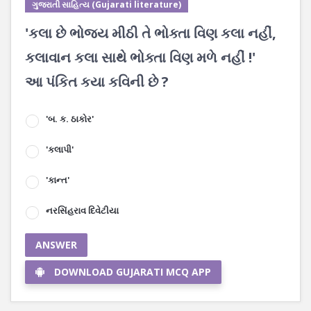
ગુજરાતી સાહિત્ય (Gujarati literature)
'કલા છે ભોજ્ય મીઠી તે ભોક્તા વિણ કલા નહીં,
કલાવાન કલા સાથે ભોક્તા વિણ મળે નહીં !'
આ પંકિત કયા કવિની છે ?
'બ. ક. ઠાકોર'
'કલાપી'
'કાન્ત'
નરસિંહરાવ દિવેટીયા
ANSWER
DOWNLOAD GUJARATI MCQ APP