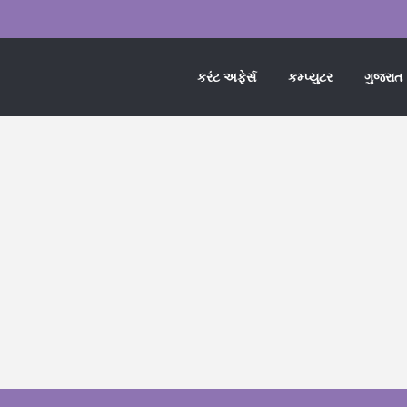
કરંટ અફેર્સ
કમ્પ્યુટર
ગુજરાત