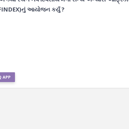
FINDEX)નું આયોજન કર્યું ?
Q APP