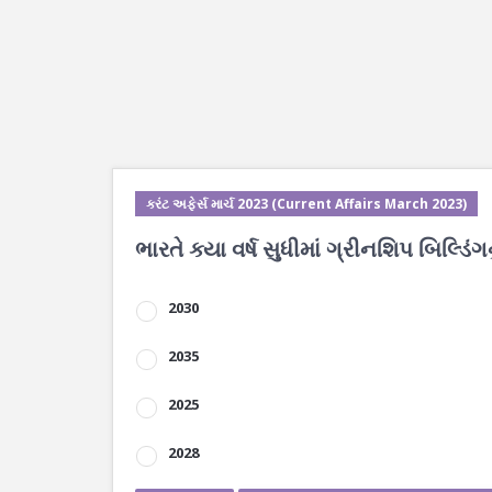
કરંટ અફેર્સ માર્ચ 2023 (Current Affairs March 2023)
ભારતે ક્યા વર્ષ સુધીમાં ગ્રીનશિપ બિલ્ડિંગન
2030
2035
2025
2028