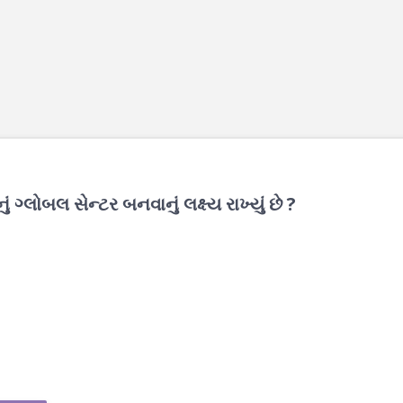
ું ગ્લોબલ સેન્ટર બનવાનું લક્ષ્ય રાખ્યું છે ?