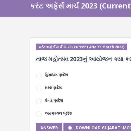
કરંટ અફેર્સ માર્ચ 2023 (Curre
કરંટ અફેર્સ માર્ચ 2023 (Current Affairs March 2023)
તાજ મહોત્સવ 2023નું આયોજન ક્યા કરવા
હિમાચલ પ્રદેશ
મધ્યપ્રદેશ
ઉત્તર પ્રદેશ
અરૂણાચલ પ્રદેશ
ANSWER
DOWNLOAD GUJARATI MC