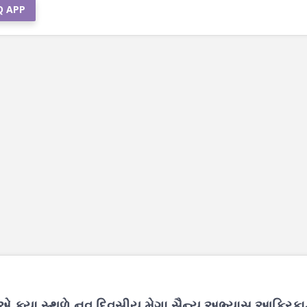
Q APP
એ ક્યા સ્થળે નવ દિવસીય મેગા સૈન્ય અભ્યાસ આફ્રિકા