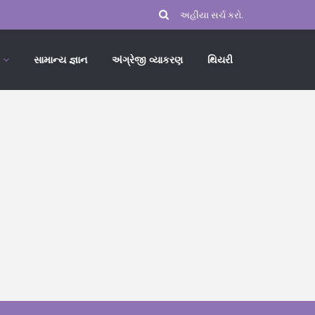
સામાન્ય જ્ઞાન
અંગ્રેજી વ્યાકરણ
થિયરી