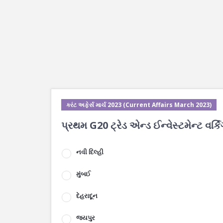
કરંટ અફેર્સ માર્ચ 2023 (Current Affairs March 2023)
પ્રથમ G20 ટ્રેડ એન્ડ ઈન્વેસ્ટમેન્ટ વર
નવી દિલ્હી
મુંબઈ
દેહરાદૂન
જયપુર