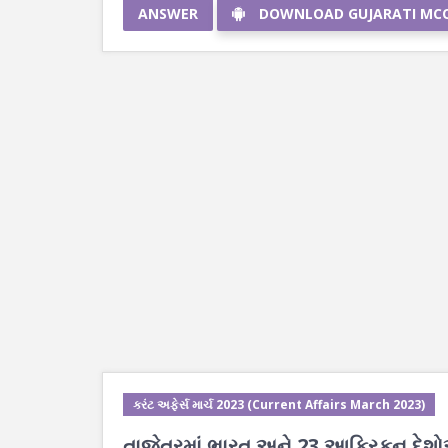
ANSWER
DOWNLOAD GUJARATI MC
કરંટ અફેર્સ માર્ચ 2023 (Current Affairs March 2023)
તાજેતરમાં ભારત અને 23 આફ્રિકન દેશો