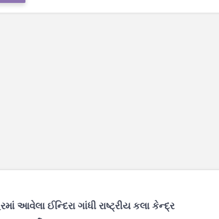
ાં આવેલા ઈન્દિરા ગાંધી રાષ્ટ્રીય કલા કેન્દ્ર