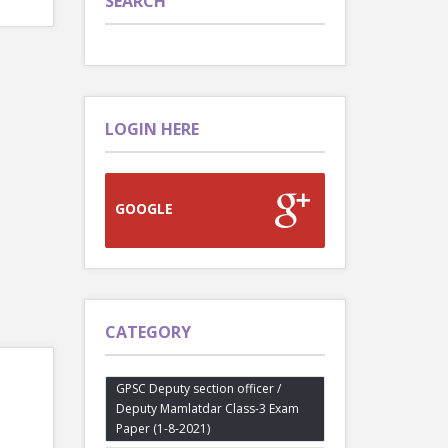
SEARCH
LOGIN HERE
GOOGLE
CATEGORY
GPSC Deputy section officer /
Deputy Mamlatdar Class-3 Exam
Paper (1-8-2021)