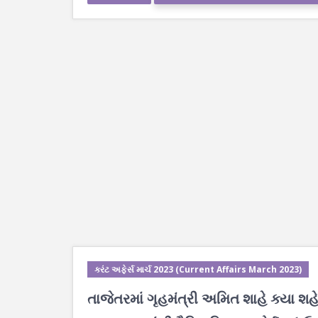
કરંટ અફેર્સ માર્ચ 2023 (Current Affairs March 2023)
તાજેતરમાં ગૃહમંત્રી અમિત શાહે ક્યા શહેરમ