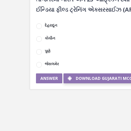
ઈન્ડિયા ફીલ્ડ ટ્રેનિંગ એક્સરસાઈઝ (A
દેહરાદૂન
કોચીન
પુણે
જેસલમેર
ANSWER
DOWNLOAD GUJARATI MC