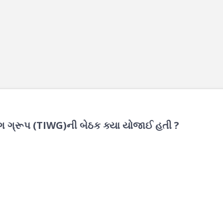
્કિંગ ગ્રૂપ (TIWG)ની બેઠક ક્યા યોજાઈ હતી ?