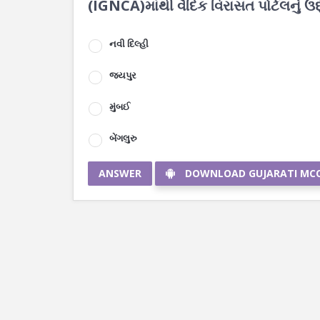
(IGNCA)માંથી વૈદિક વિરાસત પોર્ટલનું ઉદ્
નવી દિલ્હી
જયપુર
મુંબઈ
બેંગલુરુ
ANSWER
DOWNLOAD GUJARATI MC