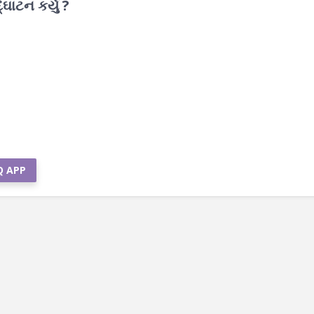
ઘાટન કર્યું ?
Q APP