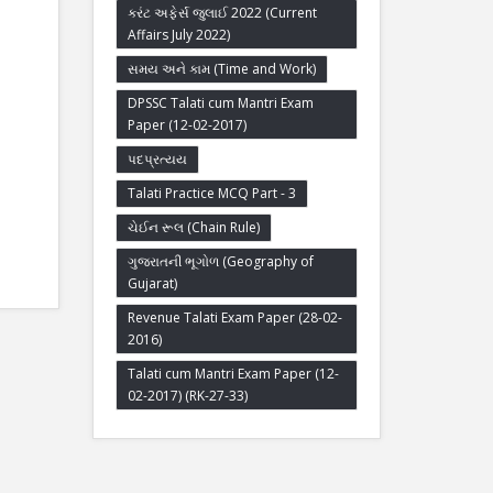
કરંટ અફેર્સ જુલાઈ 2022 (Current
Affairs July 2022)
સમય અને કામ (Time and Work)
DPSSC Talati cum Mantri Exam
Paper (12-02-2017)
પદપ્રત્યય
Talati Practice MCQ Part - 3
ચેઈન રૂલ (Chain Rule)
ગુજરાતની ભૂગોળ (Geography of
Gujarat)
Revenue Talati Exam Paper (28-02-
2016)
Talati cum Mantri Exam Paper (12-
02-2017) (RK-27-33)