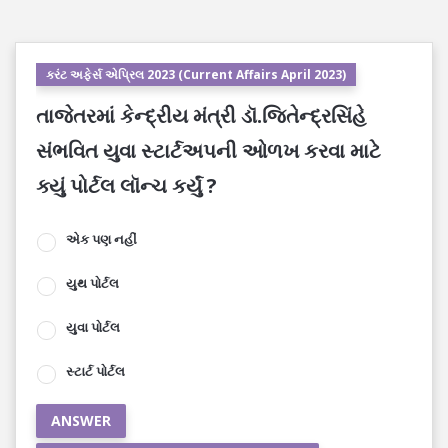
કરંટ અફેર્સ એપ્રિલ 2023 (Current Affairs April 2023)
તાજેતરમાં કેન્દ્રીય મંત્રી ડૉ.જિતેન્દ્રસિંહે
સંભવિત યુવા સ્ટાર્ટઅપની ઓળખ કરવા માટે
ક્યું પોર્ટલ લૉન્ચ કર્યું ?
એક પણ નહીં
યુથ પોર્ટલ
યુવા પોર્ટલ
સ્ટાર્ટ પોર્ટલ
ANSWER