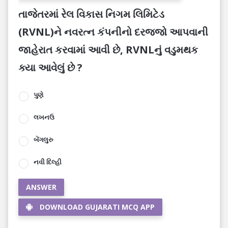
તાજેતરમાં રેલ વિકાસ નિગમ લિમિટેડ
(RVNL)ને નવરત્ન કંપનીનો દરજ્જો આપવાની
જાહેરાત કરવામાં આવી છે, RVNLનું વડુમથક
ક્યા આવેલું છે ?
પુણે
લખનઉ
બેંગલુરુ
નવી દિલ્હી
ANSWER
DOWNLOAD GUJARATI MCQ APP