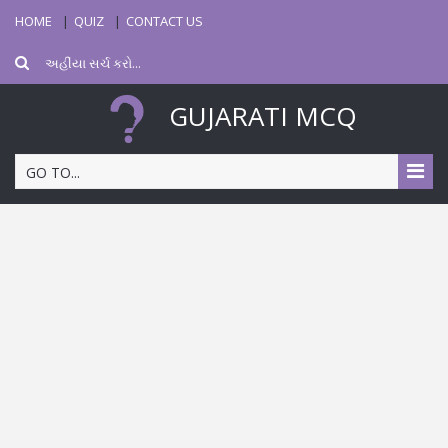
HOME
QUIZ
CONTACT US
GUJARATI MCQ
GO TO...