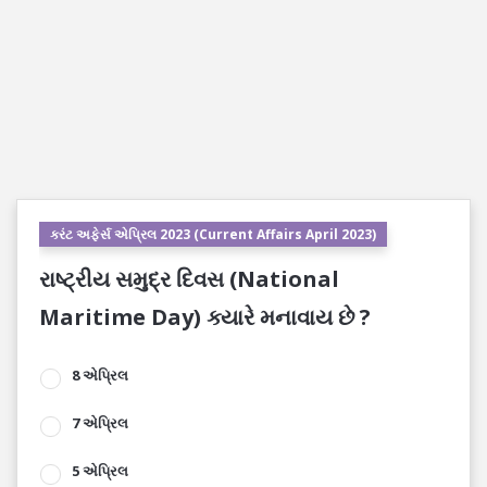
કરંટ અફેર્સ એપ્રિલ 2023 (Current Affairs April 2023)
રાષ્ટ્રીય સમુદ્ર દિવસ (National
Maritime Day) ક્યારે મનાવાય છે ?
8 એપ્રિલ
7 એપ્રિલ
5 એપ્રિલ