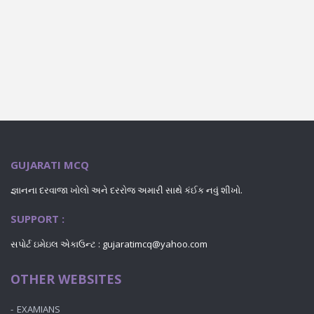
GUJARATI MCQ
જ્ઞાનના દરવાજા ખોલો અને દરરોજ અમારી સાથે કંઈક નવું શીખો.
SUPPORT :
સપોર્ટ ઇમેઇલ એકાઉન્ટ : gujaratimcq@yahoo.com
OTHER WEBSITES
EXAMIANS