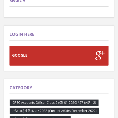
SEARCH
LOGIN HERE
GOOGLE
CATEGORY
GPSC Accounts Officer Class-2 (05-01-2020) / 27 (ASP - 2)
કરંટ અફેર્સ ડિસેમ્બર 2022 (Current Affairs December 2022)