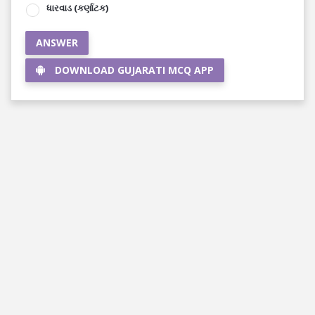
ધારવાડ (કર્ણાટક)
ANSWER
DOWNLOAD GUJARATI MCQ APP