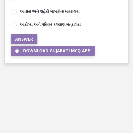
આવાસ અને શહેરી બાબતોના મંત્રાલય
આરોગ્ય અને પરિવાર કલ્યાણ મંત્રાલય
ANSWER
DOWNLOAD GUJARATI MCQ APP