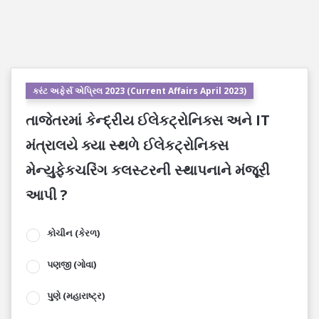
કરંટ અફેર્સ એપ્રિલ 2023 (Current Affairs April 2023)
તાજેતરમાં કેન્દ્રીય ઈલેકટ્રોનિક્સ અને IT
મંત્રાલયે ક્યા સ્થળે ઈલેકટ્રોનિક્સ
મેન્યુફેકચરિંગ કલસ્ટરની સ્થાપનાને મંજૂરી
આપી ?
કોચીન (કેરળ)
પણજી (ગોવા)
પુણે (મહારાષ્ટ્ર)