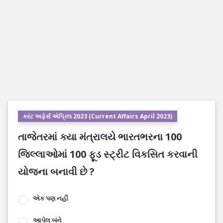
કરંટ અફેર્સ એપ્રિલ 2023 (Current Affairs April 2023)
તાજેતરમાં ક્યા મંત્રાલયે ભારતભરના 100
જિલ્લાઓમાં 100 ફૂડ સ્ટ્રીટ વિકસિત કરવાની
યોજના બનાવી છે ?
એક પણ નહીં
આપેલ બંને