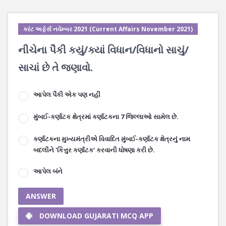
કરંટ અફેર્સ નવેમ્બર 2021 (Current Affairs November 2021)
નીચેના પૈકી કયું/ક્યાં વિધાન/વિધાનો સાચું/
સાચાં છે તે જણાવો.
આપેલ પૈકી એક પણ નહીં
મુંબઈ-કર્ણાટક ક્ષેત્રમાં કર્ણાટકના 7 જિલ્લાઓ સામેલ છે.
કર્ણાટકના મુખ્યમંત્રીએ વિવાદિત મુંબઈ-કર્ણાટક ક્ષેત્રનું નામ
બદલીને 'કિત્તુર કર્ણાટક' કરવાની ધોષણા કરી છે.
આપેલ બંને
ANSWER
DOWNLOAD GUJARATI MCQ APP