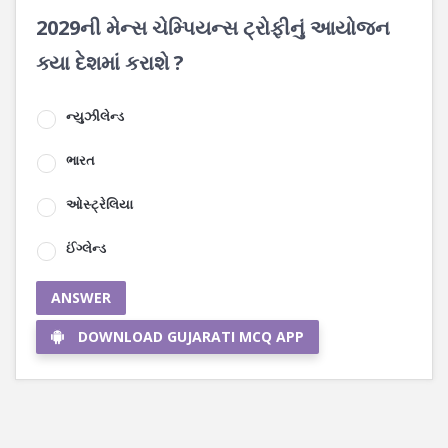
2029ની મેન્સ ચેમ્પિયન્સ ટ્રોફીનું આયોજન
ક્યા દેશમાં કરાશે ?
ન્યુઝીલેન્ડ
ભારત
ઓસ્ટ્રેલિયા
ઈંગ્લેન્ડ
ANSWER
DOWNLOAD GUJARATI MCQ APP