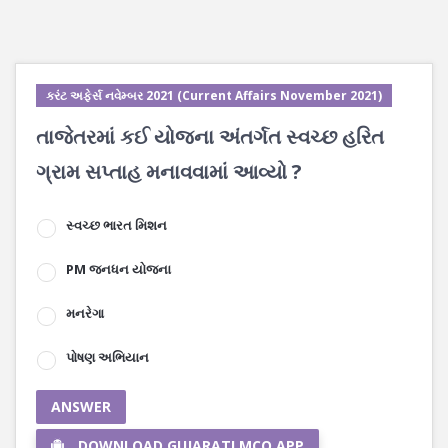
કરંટ અફેર્સ નવેમ્બર 2021 (Current Affairs November 2021)
તાજેતરમાં કઈ યોજના અંતર્ગત સ્વચ્છ હરિત
ગ્રામ સપ્તાહ મનાવવામાં આવ્યો ?
સ્વચ્છ ભારત મિશન
PM જનધન યોજના
મનરેગા
પોષણ અભિયાન
ANSWER
DOWNLOAD GUJARATI MCQ APP