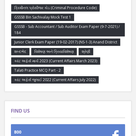
ક્રિમીનલ પ્રોસીજર કોડ (Criminal Procedure Code)
GSSSB Bin Sachivalay Mock Test 1
GSSSB - Sub Accountant / Sub Auditor Exam Paper (9-7-2021) /
184
Junior Clerk Exam Paper (19-02-2017) (NS-1-3) Anand District
શબ્દભેદ
વિશેષણ અને ક્રિયાવિશેષણ
શ્રેણી
કરંટ અફેર્સ માર્ચ 2023 (Current Affairs March 2023)
Talati Practice MCQ Part - 2
કરંટ અફેર્સ જુલાઈ 2022 (Current Affairs July 2022)
FIND US
800