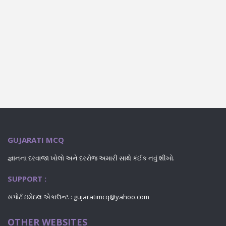
GUJARATI MCQ
જ્ઞાનના દરવાજા ખોલો અને દરરોજ અમારી સાથે કંઈક નવું શીખો.
SUPPORT :
સપોર્ટ ઇમેઇલ એકાઉન્ટ : gujaratimcq@yahoo.com
OTHER WEBSITES