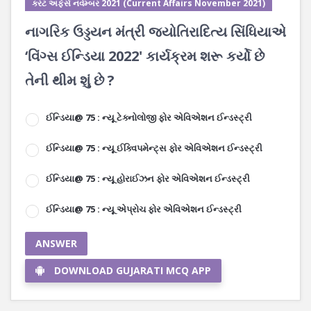
કરંટ અફેર્સ નવેમ્બર 2021 (Current Affairs November 2021)
નાગરિક ઉડ્ડયન મંત્રી જયોતિરાદિત્ય સિંધિયાએ
‘વિંગ્સ ઈન્ડિયા 2022' કાર્યક્રમ શરૂ કર્યો છે
તેની થીમ શું છે ?
ઈન્ડિયા@ 75 : ન્યૂ ટેક્નોલોજી ફોર એવિએશન ઈન્ડસ્ટ્રી
ઈન્ડિયા@ 75 : ન્યૂ ઈક્વિપમેન્ટ્સ ફોર એવિએશન ઈન્ડસ્ટ્રી
ઈન્ડિયા@ 75 : ન્યૂ હોરાઈઝન ફોર એવિએશન ઈન્ડસ્ટ્રી
ઈન્ડિયા@ 75 : ન્યૂ એપ્રોચ ફોર એવિએશન ઈન્ડસ્ટ્રી
ANSWER
DOWNLOAD GUJARATI MCQ APP