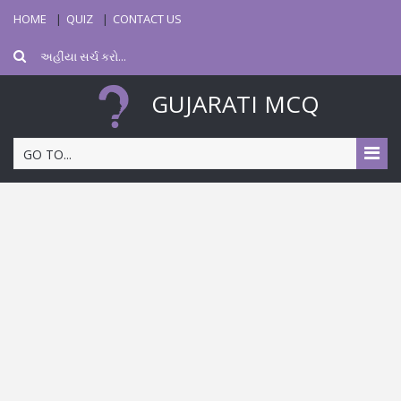
HOME
QUIZ
CONTACT US
GUJARATI MCQ
GO TO...