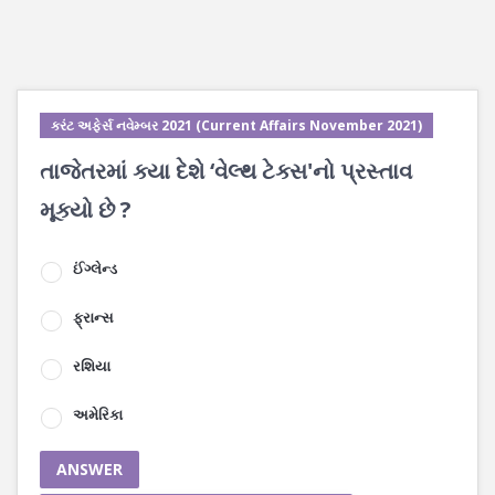
કરંટ અફેર્સ નવેમ્બર 2021 (Current Affairs November 2021)
તાજેતરમાં ક્યા દેશે ‘વેલ્થ ટેક્સ'નો પ્રસ્તાવ
મૂક્યો છે ?
ઈંગ્લેન્ડ
ફ્રાન્સ
રશિયા
અમેરિકા
ANSWER