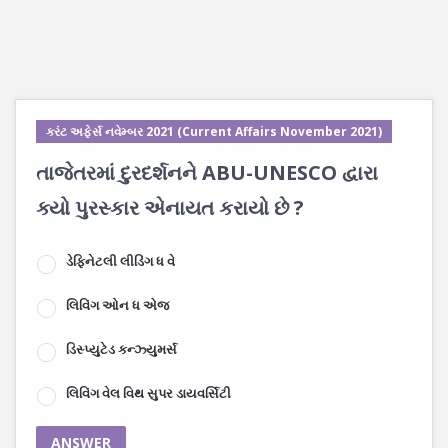
કરંટ અફેર્સ નવેમ્બર 2021 (Current Affairs November 2021)
તાજેતરમાં દુરદર્શનને ABU-UNESCO દ્વારા
ક્યો પુરસ્કાર એનાયત કરાયો છે ?
ડેફિનેટલી લીડિંગ ધ વે
લિવિંગ ઓન ધ એજ
ડિસ્પ્યુટેડ કન્ઝ્યુમર્સ
લિવિંગ વેલ વિથ સુપર ડાયવર્સિટી
ANSWER