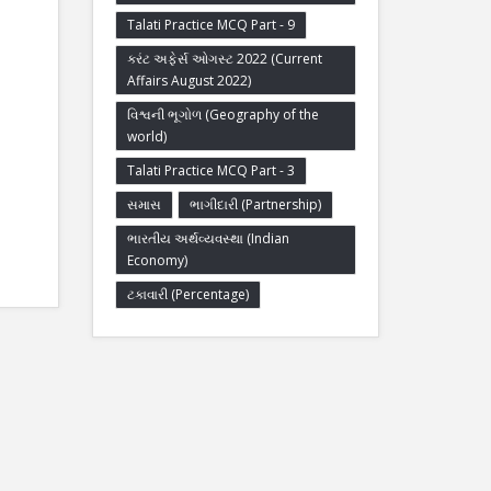
Talati Practice MCQ Part - 9
કરંટ અફેર્સ ઓગસ્ટ 2022 (Current
Affairs August 2022)
વિશ્વની ભૂગોળ (Geography of the
world)
Talati Practice MCQ Part - 3
સમાસ
ભાગીદારી (Partnership)
ભારતીય અર્થવ્યવસ્થા (Indian
Economy)
ટકાવારી (Percentage)