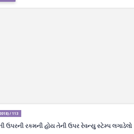
018) / 113
 ની ઉપરની રકમની હોય તેની ઉપર રેવન્યુ સ્ટેમ્પ લગાડેલો