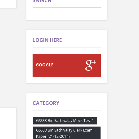
SEARCH
LOGIN HERE
GOOGLE
CATEGORY
GSSSB Bin Sachivalay Mock Test 1
GSSSB Bin Sachivalay Clerk Exam
Paper (21-12-2014)