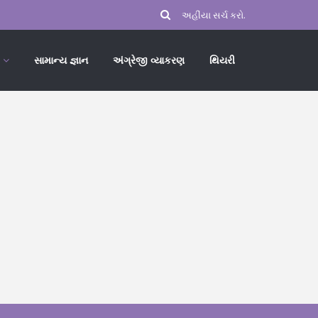
સામાન્ય જ્ઞાન
અંગ્રેજી વ્યાકરણ
થિયરી