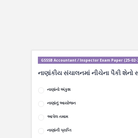
GSSSB Accountant / Inspector Exam Paper (25-02-2
નાણાંકીય સંચાલનમાં નીચેના પૈકી શેનો સ
નાણાંનો અંકુશ
નાણાંનું આયોજન
આપેલ તમામ
નાણાંની પ્રાપ્તિ