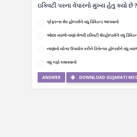
ઇક્વિટી પરના વેપારનો મુખ્ય હેતુ ક્યો છે 
પ્રેફરન્સ શેર હોલ્ડર્સને વધુ ડિવિડન્ડ આપવાનો
ઓછા વ્યાજે નાણાં મેળવી ઇક્વિટી શેરહોલ્ડર્સને વધુ ડિવિ
નાણાંનો યોગ્ય ઉપયોગ કરીને ડિબેન્ચર હોલ્ડર્સને વધુ વ્ય
વધુ નફો કમાવવાનો
ANSWER
DOWNLOAD GUJARATI MC