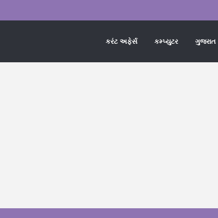
કરંટ અફેર્સ
કમ્પ્યુટર
ગુજરાત