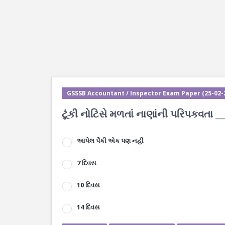
GSSSB Accountant / Inspector Exam Paper (25-02-2
ટૂંકી નોટિસે મળતાં નાણાંની પરિપકવતા _
આપેલ પૈકી એક પણ નહીં
7 દિવસ
10 દિવસ
14 દિવસ