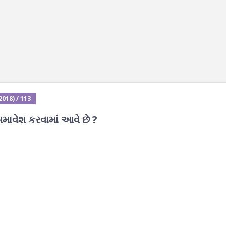
018) / 113
માવેશ કરવામાં આવે છે ?