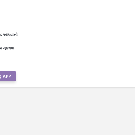
?
ડન્ડ આપવાનો
ાજ ચૂકવવા
Q APP