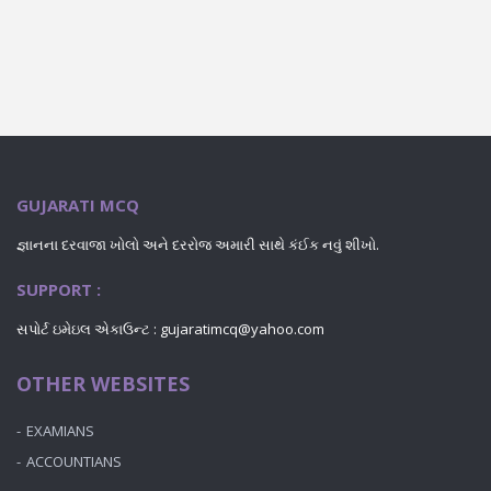
GUJARATI MCQ
જ્ઞાનના દરવાજા ખોલો અને દરરોજ અમારી સાથે કંઈક નવું શીખો.
SUPPORT :
સપોર્ટ ઇમેઇલ એકાઉન્ટ : gujaratimcq@yahoo.com
OTHER WEBSITES
EXAMIANS
ACCOUNTIANS