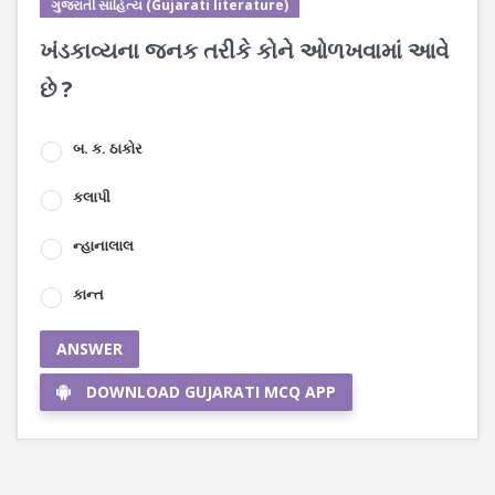
ગુજરાતી સાહિત્ય (Gujarati literature)
ખંડકાવ્યના જનક તરીકે કોને ઓળખવામાં આવે
છે ?
બ. ક. ઠાકોર
કલાપી
ન્હાનાલાલ
કાન્ત
ANSWER
DOWNLOAD GUJARATI MCQ APP