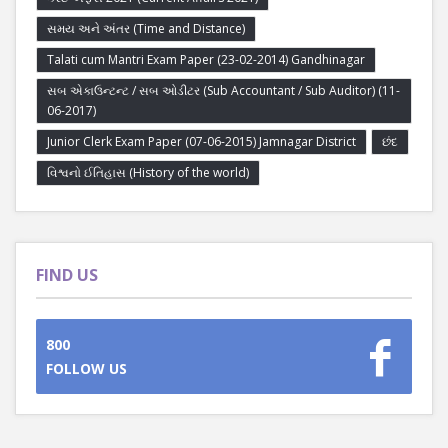
સમય અને અંતર (Time and Distance)
Talati cum Mantri Exam Paper (23-02-2014) Gandhinagar
સબ એકાઉન્ટન્ટ / સબ ઓડીટર (Sub Accountant / Sub Auditor) (11-
06-2017)
Junior Clerk Exam Paper (07-06-2015) Jamnagar District
છંદ
વિશ્વનો ઈતિહાસ (History of the world)
FIND US
800
FOLLOW US