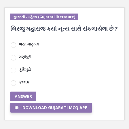
ગુજરાતી સાહિત્ય (Gujarati literature)
બિરજુ મહારાજ ક્યાં નૃત્ય સાથે સંકળાયેલા છે ?
ભરત નાટ્યમ
મણીપુરી
ફૂચિપુડી
કથ્થક
ANSWER
DOWNLOAD GUJARATI MCQ APP