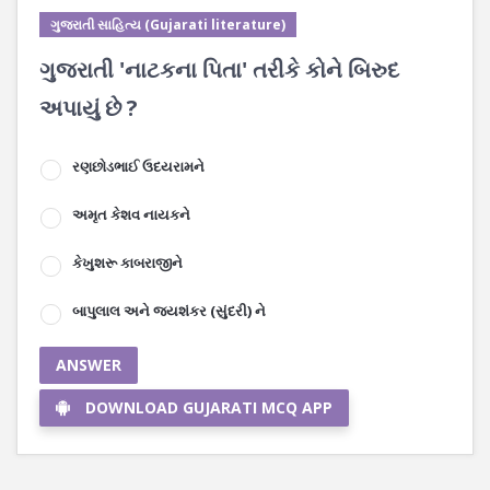
ગુજરાતી સાહિત્ય (Gujarati literature)
ગુજરાતી 'નાટકના પિતા' તરીકે કોને બિરુદ
અપાયું છે ?
રણછોડભાઈ ઉદયરામને
અમૃત કેશવ નાયકને
કેખુશરૂ કાબરાજીને
બાપુલાલ અને જયશંકર (સુંદરી) ને
ANSWER
DOWNLOAD GUJARATI MCQ APP