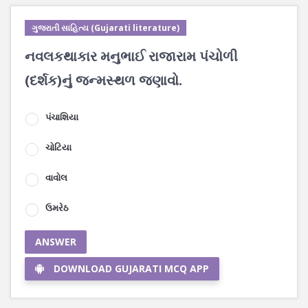
ગુજરાતી સાહિત્ય (Gujarati literature)
નવલકથાકાર મનુભાઈ રાજારામ પંચોળી
(દર્શક)નું જન્મસ્થળ જણાવો.
પંચાશિયા
ચોટિયા
વાવોલ
ઉમરેઠ
ANSWER
DOWNLOAD GUJARATI MCQ APP