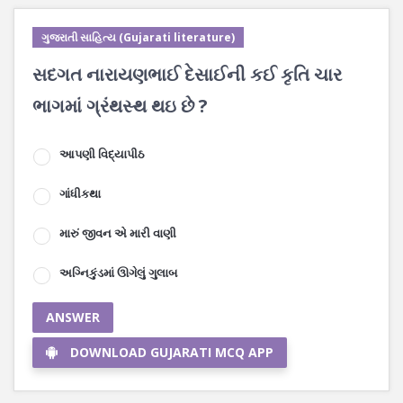
ગુજરાતી સાહિત્ય (Gujarati literature)
સદગત નારાયણભાઈ દેસાઈની કઈ કૃતિ ચાર
ભાગમાં ગ્રંથસ્થ થઇ છે ?
આપણી વિદ્યાપીઠ
ગાંધીકથા
મારું જીવન એ મારી વાણી
અગ્નિકુંડમાં ઊગેલું ગુલાબ
ANSWER
DOWNLOAD GUJARATI MCQ APP