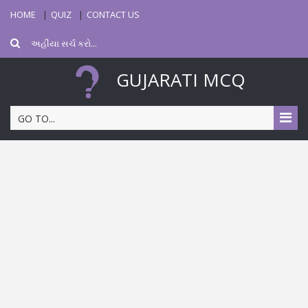
HOME
QUIZ
CONTACT US
GUJARATI MCQ
GO TO...