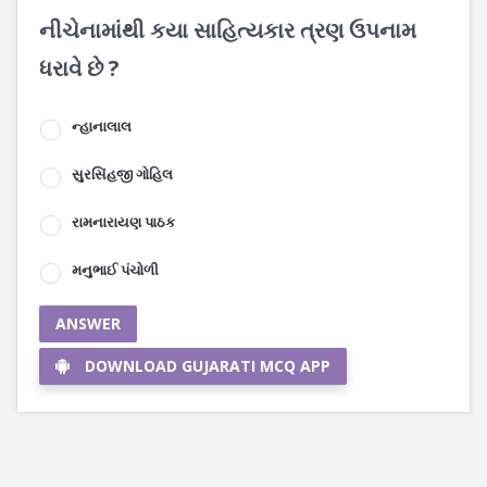
નીચેનામાંથી કયા સાહિત્યકાર ત્રણ ઉપનામ
ધરાવે છે ?
ન્હાનાલાલ
સુરસિંહજી ગોહિલ
રામનારાયણ પાઠક
મનુભાઈ પંચોળી
ANSWER
DOWNLOAD GUJARATI MCQ APP