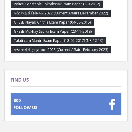
Police Constable Lokrakshak Exam Paper (2-9-2012)
કરંટ અફેર્સ ડિસેમ્બર 2022 (Current Affairs December 2022)
GPSSB Nayab Chitnis Exam Paper (04-08-2015)
GPSSB Mukhay Sevika Exam Paper (23-11-2018)
Talati cum Mantri Exam Paper (12-02-2017) (NP-12-19)
કરંટ અફેર્સ ફેબ્રુઆરી 2023 (Current Affairs February 2023)
FIND US
800
FOLLOW US