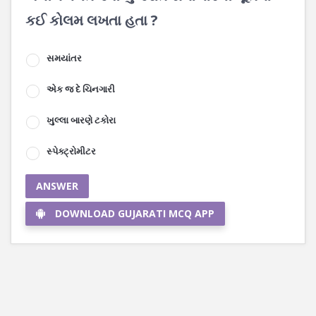
કઈ કોલમ લખતા હતા ?
સમયાંતર
એક જ દે ચિનગારી
ખુલ્લા બારણે ટકોરા
સ્પેક્ટ્રોમીટર
ANSWER
DOWNLOAD GUJARATI MCQ APP