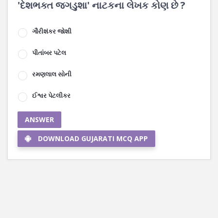
'દેશભક્ત જગડુશા' નાટકના લેખક કોણ છે ?
ગૌરીશંકર જોશી
પીતાંબર પટેલ
રમણલાલ સોની
ઈશ્વર પેટલીકર
ANSWER
DOWNLOAD GUJARATI MCQ APP