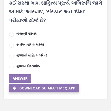
કઈ સંસ્થા ભાષા સાહિત્ય પ્રત્યે અભિરૂચિ જાગે
એ માટે 'આસ્વાદ', 'સંસ્કાર' અને 'દીક્ષા'
પરીક્ષાઓ યોજે છે?
ગાયત્રી પરિવાર
સ્વામિનારાયણ સંસ્થા
ગુજરાતી સાહિત્ય પરિષદ
ગુજરાત વિદ્યાપીઠ
ANSWER
DOWNLOAD GUJARATI MCQ APP