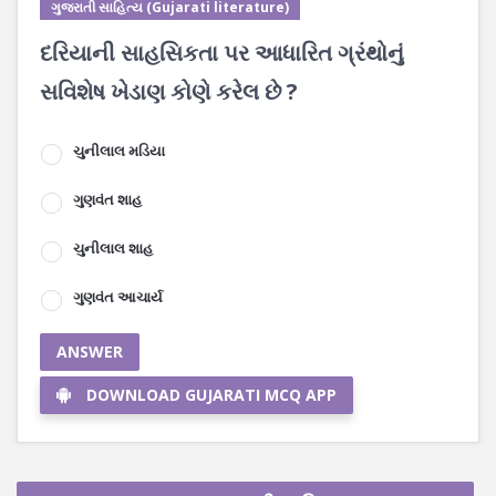
ગુજરાતી સાહિત્ય (Gujarati literature)
દરિયાની સાહસિકતા પર આધારિત ગ્રંથોનું
સવિશેષ ખેડાણ કોણે કરેલ છે ?
ચુનીલાલ મડિયા
ગુણવંત શાહ
ચુનીલાલ શાહ
ગુણવંત આચાર્ય
ANSWER
DOWNLOAD GUJARATI MCQ APP