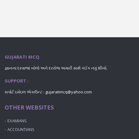
GUJARATI MCQ
જ્ઞાનના દરવાજા ખોલો અને દરરોજ અમારી સાથે કંઈક નવું શીખો.
SUPPORT :
સપોર્ટ ઇમેઇલ એકાઉન્ટ : gujaratimcq@yahoo.com
OTHER WEBSITES
EXAMIANS
ACCOUNTIANS