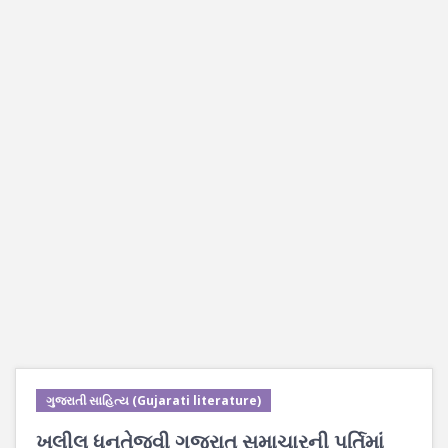
ગુજરાતી સાહિત્ય (Gujarati literature)
ખલીલ ધનતેજવી ગુજરાત સમાચારની પૂર્તિમાં