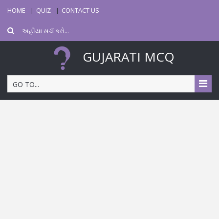
HOME
QUIZ
CONTACT US
GUJARATI MCQ
GO TO...