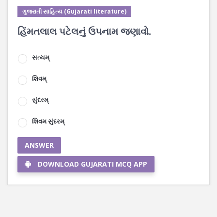
ગુજરાતી સાહિત્ય (Gujarati literature)
હિંમતલાલ પટેલનું ઉપનામ જણાવો.
સત્યમ્
શિવમ્
સુંદરમ્
શિવમ સુંદરમ્
ANSWER
DOWNLOAD GUJARATI MCQ APP