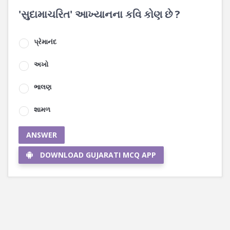
'સુદામાચરિત' આખ્યાનના કવિ કોણ છે ?
પ્રેમાનંદ
અખો
ભાલણ
શામળ
ANSWER
DOWNLOAD GUJARATI MCQ APP