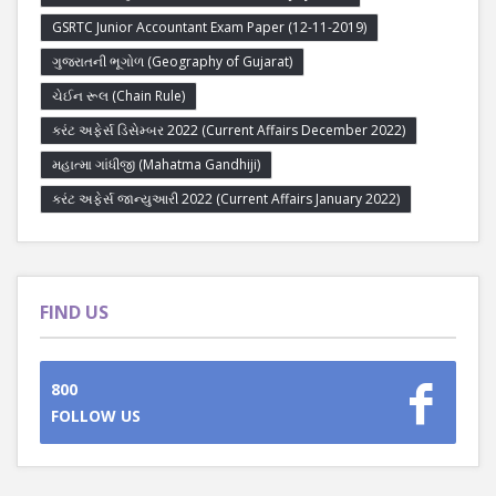
GSRTC Junior Accountant Exam Paper (12-11-2019)
ગુજરાતની ભૂગોળ (Geography of Gujarat)
ચેઈન રૂલ (Chain Rule)
કરંટ અફેર્સ ડિસેમ્બર 2022 (Current Affairs December 2022)
મહાત્મા ગાંધીજી (Mahatma Gandhiji)
કરંટ અફેર્સ જાન્યુઆરી 2022 (Current Affairs January 2022)
FIND US
800
FOLLOW US