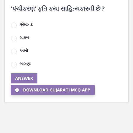
'પંચીકરણ' કૃતિ કયા સાહિત્યકારની છે ?
પ્રેમાનંદ
શામળ
અખો
ભાલણા
ANSWER
DOWNLOAD GUJARATI MCQ APP