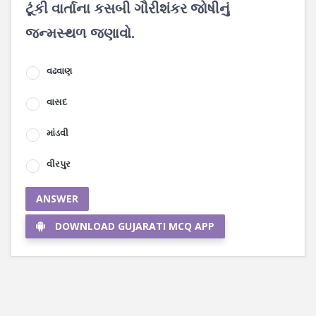
ટૂંકી વાર્તાના કસબી ગૌરીશંકર જોષીનું
જન્મસ્થળ જણાવો.
વઢવાણ
વાસદ
માંડવી
વીરપુર
ANSWER
DOWNLOAD GUJARATI MCQ APP