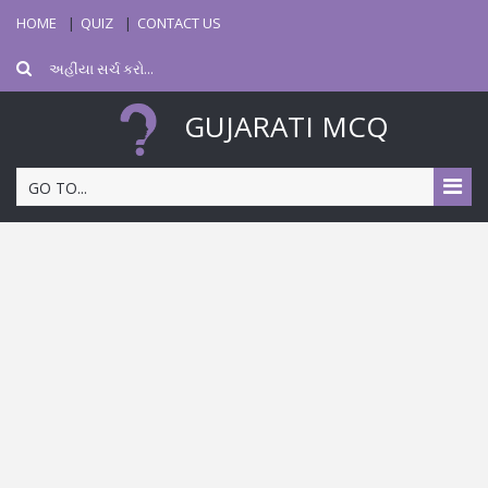
HOME
QUIZ
CONTACT US
GUJARATI MCQ
GO TO...