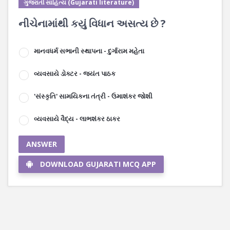
ગુજરાતી સાહિત્ય (Gujarati literature)
નીચેનામાંથી કયું વિધાન અસત્ય છે ?
માનવધર્મ સભાની સ્થાપના - દુર્ગારામ મહેતા
વ્યવસાયે ડોક્ટર - જયંત પાઠક
'સંસ્કૃતિ' સામયિકના તંત્રી - ઉમાશંકર જોશી
વ્યવસાયે વૈદ્ય - લાભશંકર ઠાકર
ANSWER
DOWNLOAD GUJARATI MCQ APP