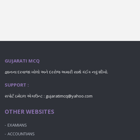
GUJARATI MCQ
જ્ઞાનના દરવાજા ખોલો અને દરરોજ અમારી સાથે કંઈક નવું શીખો.
SUPPORT :
સપોર્ટ ઇમેઇલ એકાઉન્ટ : gujaratimcq@yahoo.com
OTHER WEBSITES
EXAMIANS
ACCOUNTIANS