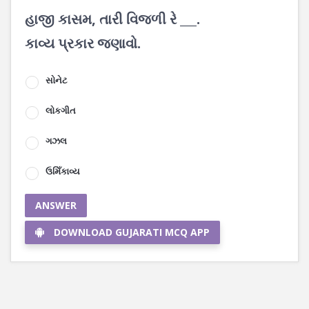
હાજી કાસમ, તારી વિજળી રે ___.
કાવ્ય પ્રકાર જણાવો.
સોનેટ
લોકગીત
ગઝલ
ઉમિઁકાવ્ય
ANSWER
DOWNLOAD GUJARATI MCQ APP