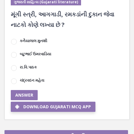
ગુજરાતી સાહિત્ય (Gujarati literature)
મૂંગી સ્ત્રી, આગગાડી, રમકડાંની દુકાન જેવા
નાટકો કોણે લખ્યા છે ?
કનૈયાલાલ મુનશી
બટુભાઈ ઉમરવાડિયા
રા.વિ.પાઠક
ચંદ્રવદન મહેતા
ANSWER
DOWNLOAD GUJARATI MCQ APP