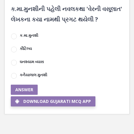
ક.મા.મુનશીની પહેલી નવલકથા 'વેરની વસૂલાત'
લેખકના કયા નામથી પ્રગટ થયેલી ?
ક.મા.મુનશી
કૌટિલ્ય
ઘનશ્યામ વ્યાસ
કનૈયાલાલ મુનશી
ANSWER
DOWNLOAD GUJARATI MCQ APP