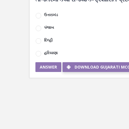
ઉત્તરાખંડ
પંજાબ
દિલ્હી
હરિયાણા
ANSWER
DOWNLOAD GUJARATI MC