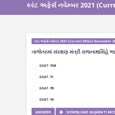
કરંટ અફેર્સ નવેમ્બર 2021 (Cu
કરંટ અફેર્સ નવેમ્બર 2021 (Current Affairs November 2
તાજેતરમાં સંરક્ષણ મંત્રી રાજનાથસિંહે ભ
GSAT-7AB
GSAT-7C
GSAT-7B
GSAT-7A
ANSWER
DOWNLOAD GUJARATI MC