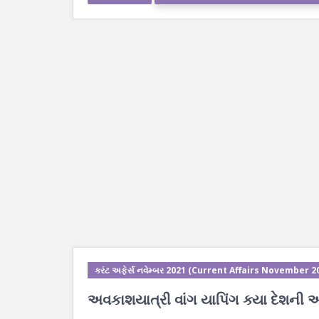
કરંટ અફેર્સ નવેમ્બર 2021 (Current Affairs November 2
અવકાશયાત્રી વાંગ યાપિંગ ક્યા દેશની