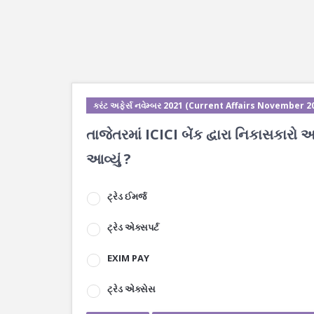
કરંટ અફેર્સ નવેમ્બર 2021 (Current Affairs November 2
તાજેતરમાં ICICI બેંક દ્વારા નિકાસકારો
આવ્યું ?
ટ્રેડ ઈમર્જ
ટ્રેડ એક્સપર્ટ
EXIM PAY
ટ્રેડ એક્સેસ