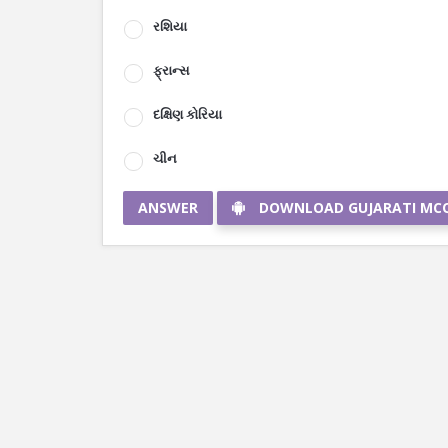
રશિયા
ફ્રાન્સ
દક્ષિણ કોરિયા
ચીન
ANSWER
DOWNLOAD GUJARATI MC