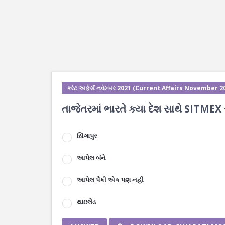
કરંટ અફેર્સ નવેમ્બર 2021 (Current Affairs November 2
તાજેતરમાં ભારતે ક્યા દેશ સાથે SITMEX 
સિંગાપુર
આપેલ બંને
આપેલ પૈકી એક પણ નહીં
થાઇલેંડ