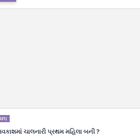
021)
 અવકાશમાં ચાલનારી પ્રથમ મહિલા બની ?