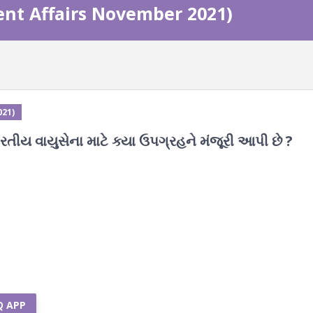
rrent Affairs November 2021)
021)
ારતીય વાયુસેના માટે ક્યા ઉપગ્રહને મંજૂરી આપી છે ?
Q APP