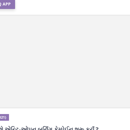
Q APP
021)
ે એન્ટિ-ઓપન બર્નિંગ કેમ્પેઈન શરૂ કર્યું ?