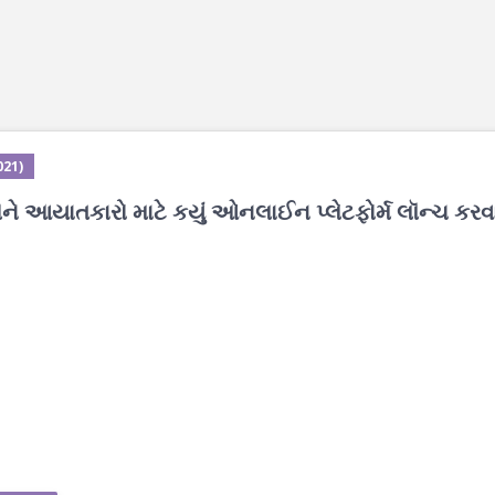
021)
 અને આયાતકારો માટે કયું ઓનલાઈન પ્લેટફોર્મ લૉન્ચ કરવા