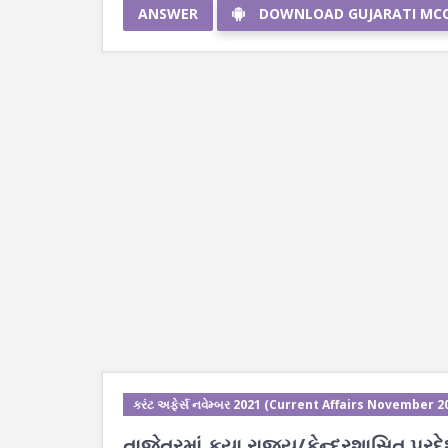
ANSWER
DOWNLOAD GUJARATI MC
કરંટ અફેર્સ નવેમ્બર 2021 (Current Affairs November 2
તાજેતરમાં કયા રાજ્ય/કેન્દ્રશાસિત પ્રદેશ