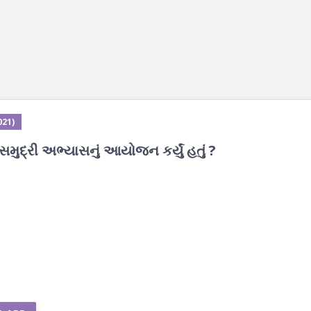
021)
સમુદ્રી અભ્યાસનું આયોજન કર્યું હતું ?