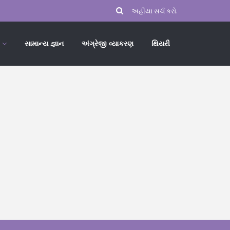
સામાન્ય જ્ઞાન
અંગ્રેજી વ્યાકરણ
થિયરી