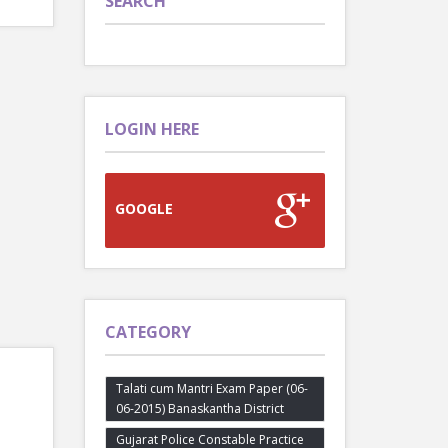
SEARCH
LOGIN HERE
GOOGLE
CATEGORY
Talati cum Mantri Exam Paper (06-
06-2015) Banaskantha District
Gujarat Police Constable Practice