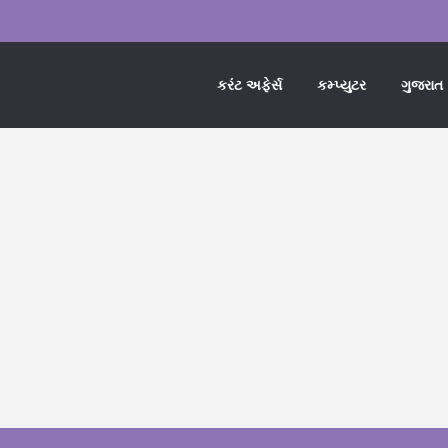
કરંટ અફેર્સ
કમ્પ્યુટર
ગુજરાત