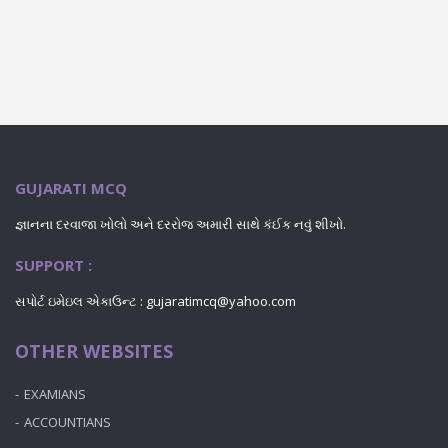
GUJARATI MCQ
જ્ઞાનના દરવાજા ખોલો અને દરરોજ અમારી સાથે કંઈક નવું શીખો.
SUPPORT :
સપોર્ટ ઇમેઇલ એકાઉન્ટ : gujaratimcq@yahoo.com
OTHER WEBSITES
EXAMIANS
ACCOUNTIANS