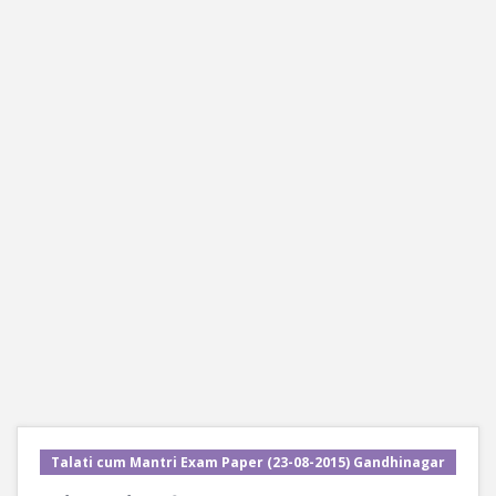
Talati cum Mantri Exam Paper (23-08-2015) Gandhinagar