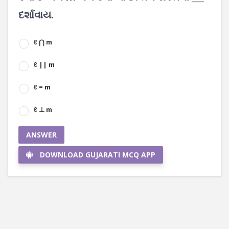
દર્શાવાય.
ℓ ⋂ m
ℓ || m
ℓ = m
ℓ ⊥ m
ANSWER
DOWNLOAD GUJARATI MCQ APP