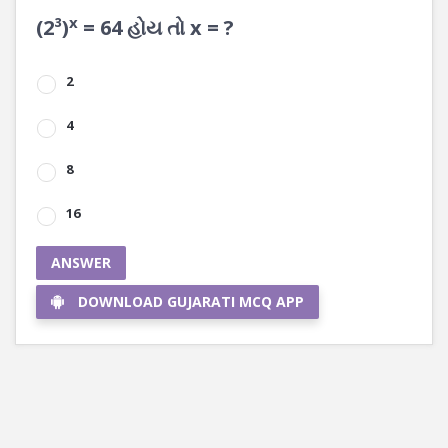
x
(2³)
= 64 હોય તો x = ?
2
4
8
16
ANSWER
DOWNLOAD GUJARATI MCQ APP