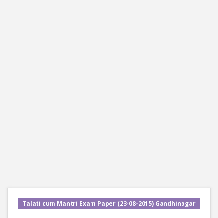
Talati cum Mantri Exam Paper (23-08-2015) Gandhinagar