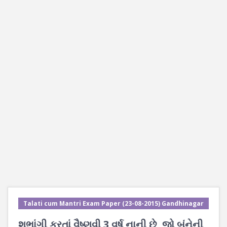
Talati cum Mantri Exam Paper (23-08-2015) Gandhinagar
શુભાંગી કરતાં વૈષ્ણવી 3 વર્ષ નાની છે, જો બંનેની