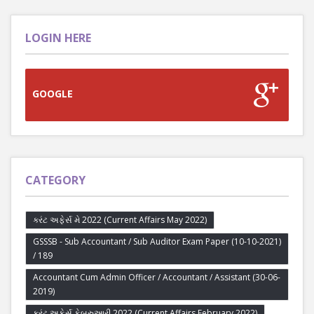
LOGIN HERE
GOOGLE
CATEGORY
કરંટ અફેર્સ મે 2022 (Current Affairs May 2022)
GSSSB - Sub Accountant / Sub Auditor Exam Paper (10-10-2021)
/ 189
Accountant Cum Admin Officer / Accountant / Assistant (30-06-
2019)
કરંટ અફેર્સ ફેબ્રુઆરી 2022 (Current Affairs February 2022)