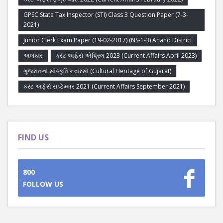
GPSC State Tax Inspector (STI) Class 3 Question Paper (7-3-
2021)
Junior Clerk Exam Paper (19-02-2017) (NS-1-3) Anand District
અલંકાર
કરંટ અફેર્સ એપ્રિલ 2023 (Current Affairs April 2023)
ગુજરાતનો સાંસ્કૃતિક વારસો (Cultural Heritage of Gujarat)
કરંટ અફેર્સ સપ્ટેમ્બર 2021 (Current Affairs September 2021)
FIND US
800
FOLLOW US