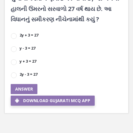
હાલની ઉંમરનો સરવાળો 27 વર્ષ થાય છે. આ
વિધાનનું સમીકરણ નીચેનામાંથી કયું ?
2y + 3 = 27
y - 3 = 27
y + 3 = 27
2y - 3 = 27
ANSWER
DOWNLOAD GUJARATI MCQ APP