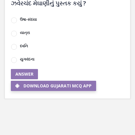
ઝવેરચંદ મેઘાણીનું પુસ્તક કયું ?
ઉષા-સંધ્યા
યાત્રા
ધ્વનિ
યુગવંદના
ANSWER
DOWNLOAD GUJARATI MCQ APP