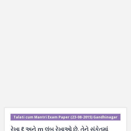
Talati cum Mantri Exam Paper (23-08-2015) Gandhinagar
રેખા ℓ અને m લંબ રેખાઓ છે. તેને સંકેતમાં ___