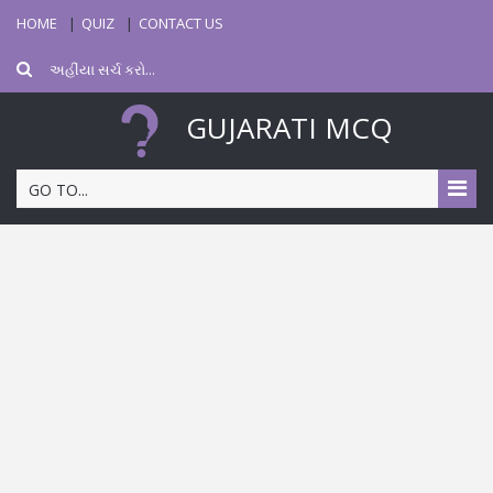
HOME
QUIZ
CONTACT US
GUJARATI MCQ
GO TO...