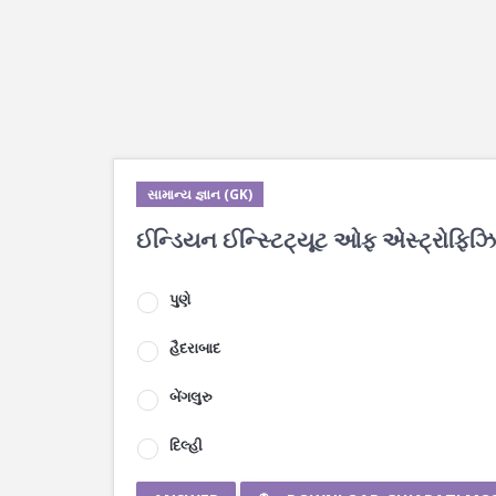
સામાન્ય જ્ઞાન (GK)
ઈન્ડિયન ઈન્સ્ટિટ્યૂટ ઓફ એસ્ટ્રોફિઝિક્
પુણે
હૈદરાબાદ
બેંગલુરુ
દિલ્હી