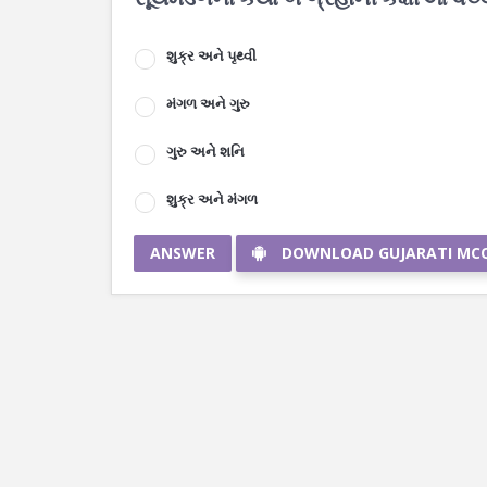
શુક્ર અને પૃથ્વી
મંગળ અને ગુરુ
ગુરુ અને શનિ
શુક્ર અને મંગળ
ANSWER
DOWNLOAD GUJARATI MC