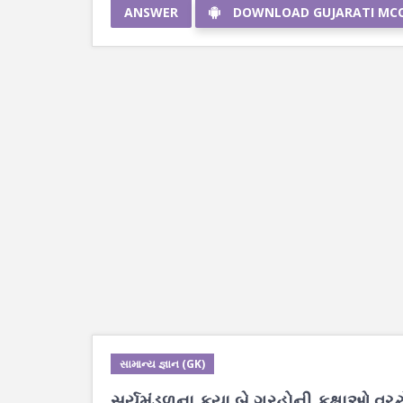
ANSWER
DOWNLOAD GUJARATI MC
સામાન્ય જ્ઞાન (GK)
સૂર્યમંડળના કયા બે ગ્રહોની કક્ષાઓ વચ્ચે