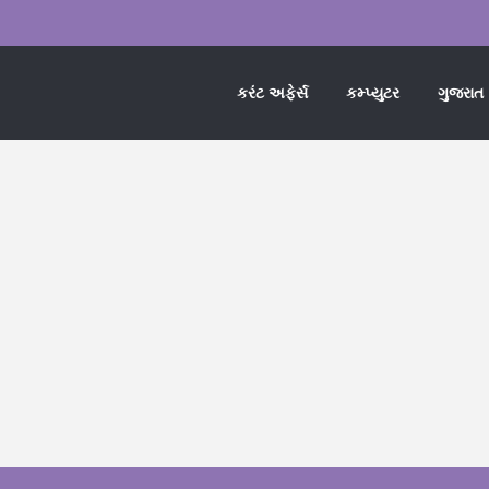
કરંટ અફેર્સ
કમ્પ્યુટર
ગુજરાત