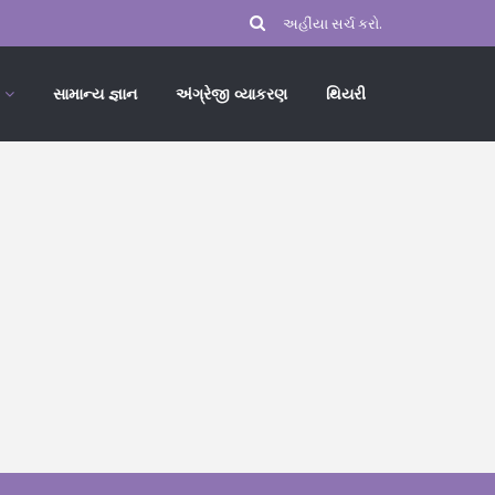
સામાન્ય જ્ઞાન
અંગ્રેજી વ્યાકરણ
થિયરી