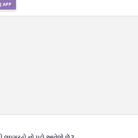
Q APP
 લઘુગ્રહો નો પટ્ટો આવેલો છે ?