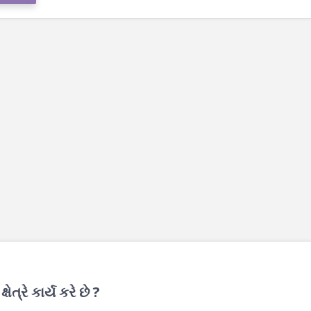
ેત્રે કાર્ય કરે છે ?