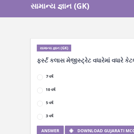
સામાન્ય જ્ઞાન (GK)
સામાન્ય જ્ઞાન (GK)
ફર્સ્ટ કલાસ મેજીસ્ટ્રેટ વધારેમાં વધારે ક
7 વર્ષ
10 વર્ષ
5 વર્ષ
3 વર્ષ
ANSWER
DOWNLOAD GUJARATI MC