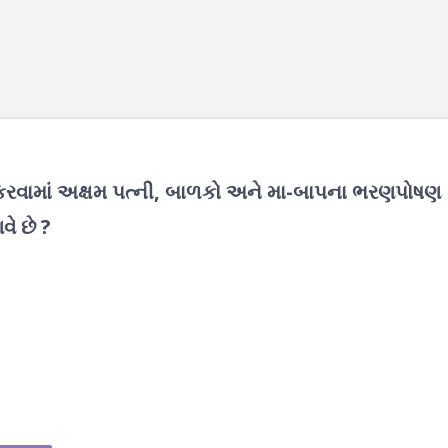
કરવામાં અક્ષમ પત્ની, બાળકો અને મા-બાપના ભરણપોષણ
ે છે ?