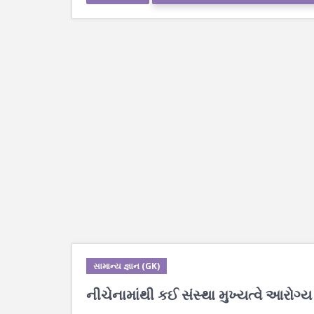
સામાન્ય જ્ઞાન (GK)
નીચેનામાંથી કઈ સંસ્થા મુખ્યત્વે આરોગ્ય ક્ષ