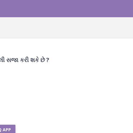
ેટલી સજા કરી શકે છે ?
Q APP