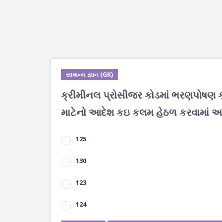
સામાન્ય જ્ઞાન (GK)
ક્રીમીનલ પ્રોસીજર કોડમાં ભરણપોષણ 
માટેનો આદેશ કઇ કલમ હેઠળ કરવામાં આવ
125
130
123
124