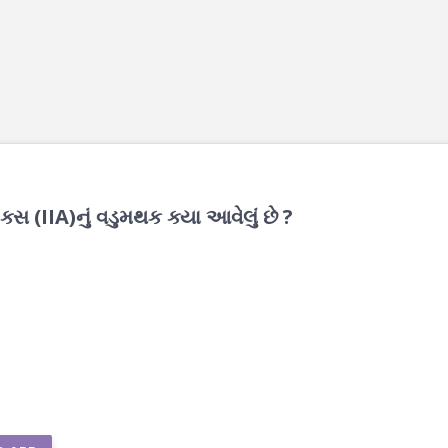
સ (IIA)નું વડુમથક ક્યા આવેલું છે ?