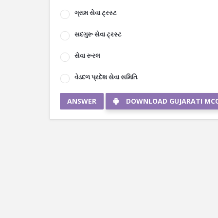
ગ્રામ સેવા ટ્રસ્ટ
સદગુરૂ સેવા ટ્રસ્ટ
સેવા રૂરલ
વેડદળ પ્રદેશ સેવા સમિતિ
ANSWER
DOWNLOAD GUJARATI MC