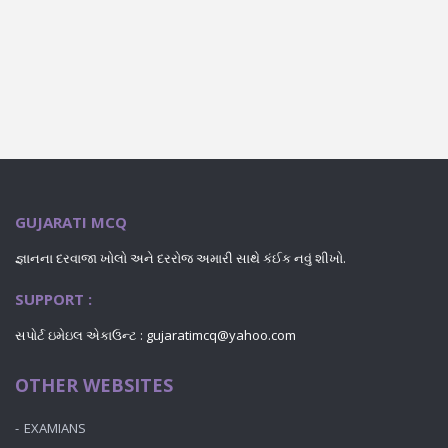
GUJARATI MCQ
જ્ઞાનના દરવાજા ખોલો અને દરરોજ અમારી સાથે કંઈક નવું શીખો.
SUPPORT :
સપોર્ટ ઇમેઇલ એકાઉન્ટ : gujaratimcq@yahoo.com
OTHER WEBSITES
EXAMIANS