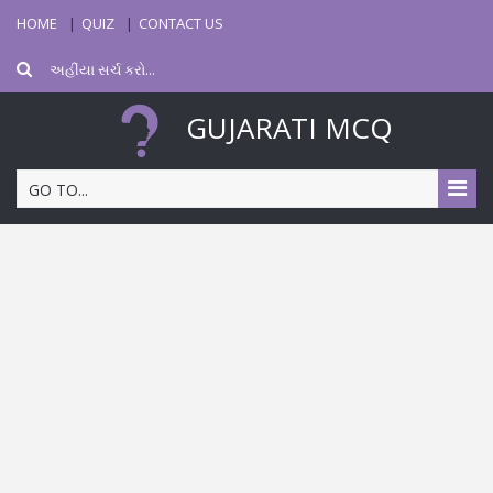
HOME
QUIZ
CONTACT US
GUJARATI MCQ
GO TO...