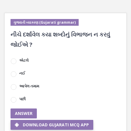
ગુજરાતી વ્યાકરણ (Gujarati grammar)
નીચે દર્શાવેલ કયા શબ્દોનું વિભાજન ન કરવું
જોઈએ ?
એટલે
નઈ
આપેલ તમામ
પછી
ANSWER
DOWNLOAD GUJARATI MCQ APP