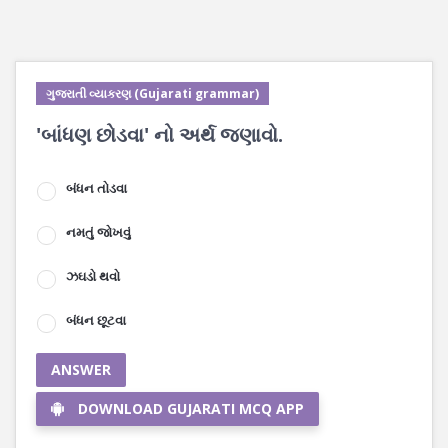
ગુજરાતી વ્યાકરણ (Gujarati grammar)
'બાંધણ છોડવા' નો અર્થ જણાવો.
બંધન તોડવા
નમતું જોખવું
ઝઘડો થવો
બંધન છૂટવા
ANSWER
DOWNLOAD GUJARATI MCQ APP