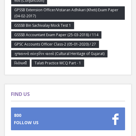
સંધિ (Conjunction)
GPSSB Extension Officer/Vistaran Adhikari (Kheti) Exam Paper
(04-02-2017)
GSSSB Bin Sachivalay Mock Test 1
GSSSB Accountant Exam Paper (25-03-2018) / 114
GPSC Accounts Officer Class-2 (05-01-2020) / 27
ગુજરાતનો સાંસ્કૃતિક વારસો (Cultural Heritage of Gujarat)
વિરોધાર્થી
Talati Practice MCQ Part - 1
FIND US
800
FOLLOW US