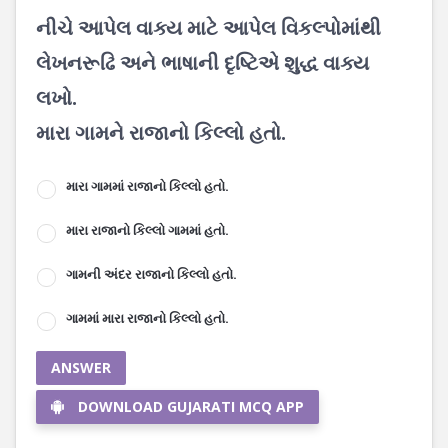
નીચે આપેલ વાક્ય માટે આપેલ વિકલ્પોમાંથી
લેખનરૂઢિ અને ભાષાની દૃષ્ટિએ શુદ્ધ વાક્ય
લખો.
મારા ગામને રાજાનો કિલ્લો હતો.
મારા ગામમાં રાજાનો કિલ્લો હતો.
મારા રાજાનો કિલ્લો ગામમાં હતો.
ગામની અંદર રાજાનો કિલ્લો હતો.
ગામમાં મારા રાજાનો કિલ્લો હતો.
ANSWER
DOWNLOAD GUJARATI MCQ APP