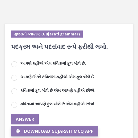
ગુજરાતી વ્યાકરણ (Gujarati grammar)
પદક્રમ અને પદસંવાદ રૂપે ફરીથી લખો.
આપણે કહીએ એમ કવિતામાં ફૂલ બોલે છે.
આપણે છીએ કવિતામાં કહીએ એમ ફૂલ બોલે છે.
કવિતામાં ફૂલ બોલે છે એમ આપણે કહીએ છીએ.
કવિતામાં આપણે ફુલ બોલે છે એમ કહીએ છીએ.
ANSWER
DOWNLOAD GUJARATI MCQ APP