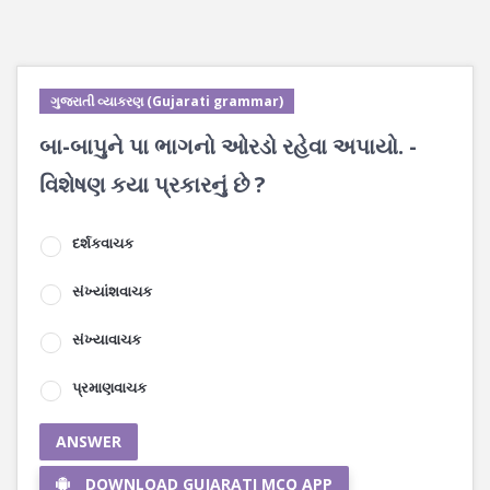
ગુજરાતી વ્યાકરણ (Gujarati grammar)
બા-બાપુને પા ભાગનો ઓરડો રહેવા અપાયો. -
વિશેષણ કયા પ્રકારનું છે ?
દર્શકવાચક
સંખ્યાંશવાચક
સંખ્યાવાચક
પ્રમાણવાચક
ANSWER
DOWNLOAD GUJARATI MCQ APP