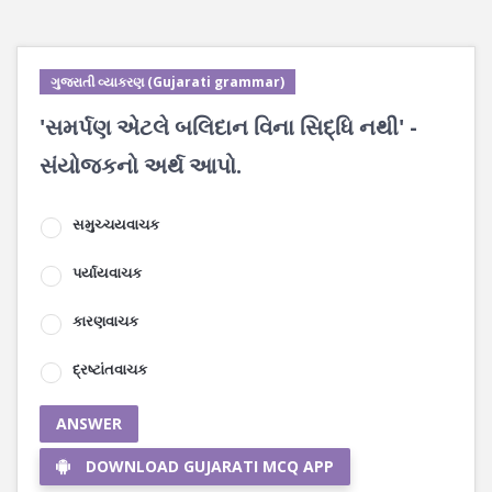
ગુજરાતી વ્યાકરણ (Gujarati grammar)
'સમર્પણ એટલે બલિદાન વિના સિદ્ધિ નથી' -
સંયોજકનો અર્થ આપો.
સમુચ્ચયવાચક
પર્યાયવાચક
કારણવાચક
દ્રષ્ટાંતવાચક
ANSWER
DOWNLOAD GUJARATI MCQ APP