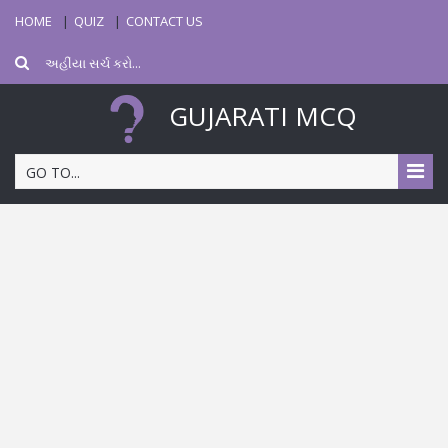
HOME
QUIZ
CONTACT US
GUJARATI MCQ
GO TO...