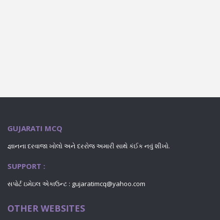
GUJARATI MCQ
જ્ઞાનના દરવાજા ખોલો અને દરરોજ અમારી સાથે કંઈક નવું શીખો.
SUPPORT :
સપોર્ટ ઇમેઇલ એકાઉન્ટ : gujaratimcq@yahoo.com
OTHER WEBSITES