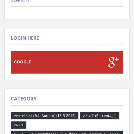
LOGIN HERE
GOOGLE
CATEGORY
સબ ઓડીટર (Sub Auditor) (13-9-2015)
ટકાવારી (Percentage)
સમાસ