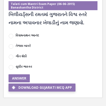
Talati cum Mantri Exam Paper (06-06-2015)
Banaskantha District
બિલીયર્ડ્સની રમતમાં ગુજરાતને વિશ્વ સ્તરે
નામના અપાવનાર ખેલાડીનું નામ જણાવો.
વિશ્ચષનાથન આનંદ
તેજસ બાકરે
ગીત શેઠી
સુધીર ભાસ્કર
ANSWER
DOWNLOAD GUJARATI MCQ APP