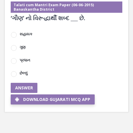
Talati cum Mantri Exam Paper (06-06-2015)
Banaskantha District
‘ગૌણ’ નો વિરૂદ્ધાર્થી શબ્દ ___ છે.
સહાયક
ગુણ
પ્રધાન
છેલ્લું
ANSWER
DOWNLOAD GUJARATI MCQ APP