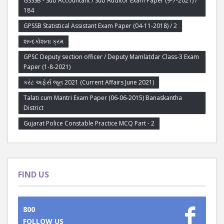
GSSSB - Sub Accountant / Sub Auditor Exam Paper (9-7-2021) /
184
GPSSB Statistical Assistant Exam Paper (04-11-2018) / 2
શબ્દકોશના ક્રમ
GPSC Deputy section officer / Deputy Mamlatdar Class-3 Exam
Paper (1-8-2021)
કરંટ અફેર્સ જૂન 2021 (Current Affairs June 2021)
Talati cum Mantri Exam Paper (06-06-2015) Banaskantha
District
Gujarat Police Constable Practice MCQ Part - 2
FIND US
800
FOLLOW US