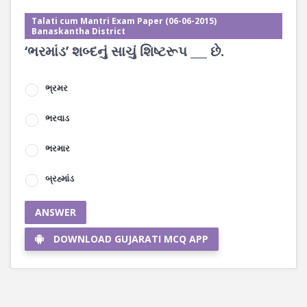
Talati cum Mantri Exam Paper (06-06-2015)
Banaskantha District
‘ભરમાંડ’ શબ્દનું સાચું શિષ્ટરૂપ ___ છે.
ભ્રમર
ભરવાડ
ભરમાર
બ્રહ્માંડ
ANSWER
DOWNLOAD GUJARATI MCQ APP