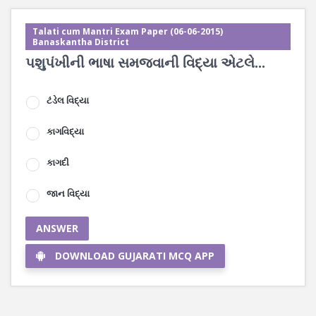
Talati cum Mantri Exam Paper (06-06-2015)
Banaskantha District
પશુપંખીની ભાષા સમજવાની વિદ્યા એટલે...
ટંડેલ વિદ્યા
કાગવિદ્યા
કાગદી
જાન વિદ્યા
ANSWER
DOWNLOAD GUJARATI MCQ APP