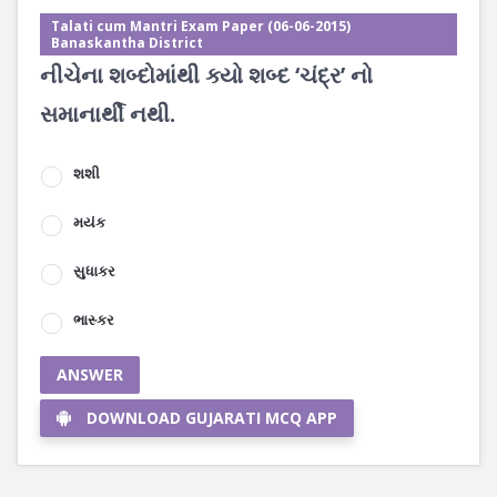
Talati cum Mantri Exam Paper (06-06-2015)
Banaskantha District
નીચેના શબ્દોમાંથી ક્યો શબ્દ ‘ચંદ્ર’ નો
સમાનાર્થી નથી.
શશી
મયંક
સુધાકર
ભાસ્કર
ANSWER
DOWNLOAD GUJARATI MCQ APP