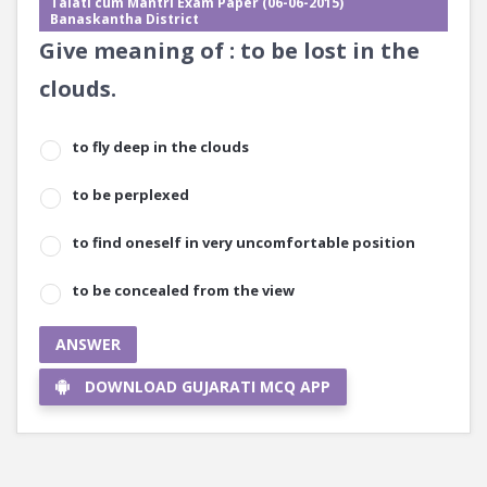
Talati cum Mantri Exam Paper (06-06-2015)
Banaskantha District
Give meaning of : to be lost in the
clouds.
to fly deep in the clouds
to be perplexed
to find oneself in very uncomfortable position
to be concealed from the view
ANSWER
DOWNLOAD GUJARATI MCQ APP