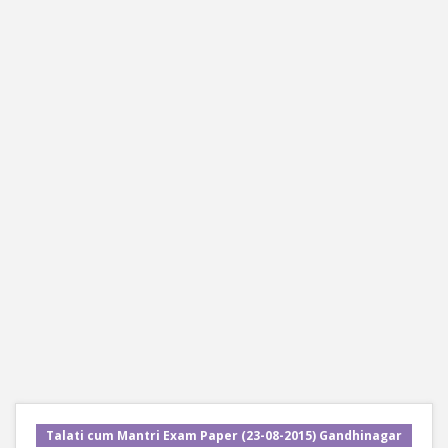
Talati cum Mantri Exam Paper (23-08-2015) Gandhinagar