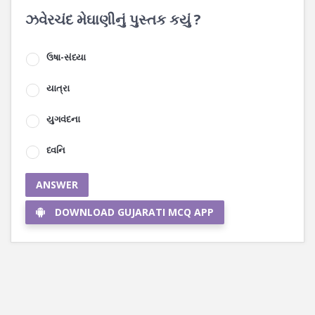
ઝવેરચંદ મેઘાણીનું પુસ્તક કયું ?
ઉષા-સંધ્યા
યાત્રા
યુગવંદના
ધ્વનિ
ANSWER
DOWNLOAD GUJARATI MCQ APP