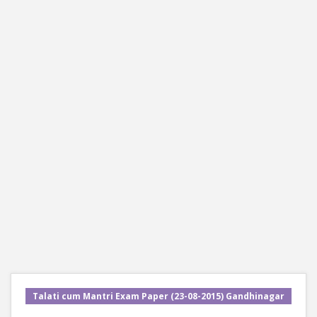
Talati cum Mantri Exam Paper (23-08-2015) Gandhinagar