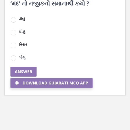
‘મંદ’ નો નજીકનો સમાનાર્થી કયો ?
ઢીલું
ધીમું
સ્થિર
પોચું
ANSWER
DOWNLOAD GUJARATI MCQ APP