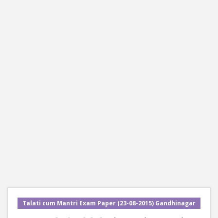
Talati cum Mantri Exam Paper (23-08-2015) Gandhinagar