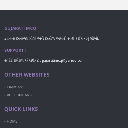
GUJARATI MCQ
જ્ઞાનના દરવાજા ખોલો અને દરરોજ અમારી સાથે કંઈક નવું શીખો.
SUPPORT :
સપોર્ટ ઇમેઇલ એકાઉન્ટ : gujaratimcq@yahoo.com
OTHER WEBSITES
EXAMIANS
ACCOUNTIANS
QUICK LINKS
HOME