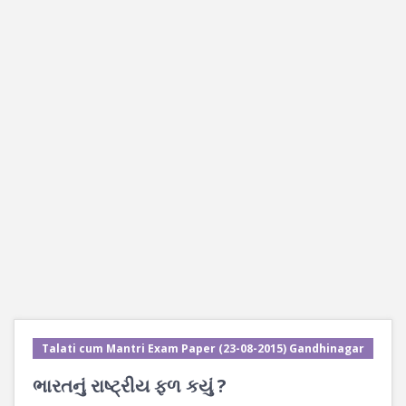
Talati cum Mantri Exam Paper (23-08-2015) Gandhinagar
ભારતનું રાષ્ટ્રીય ફળ કયું ?