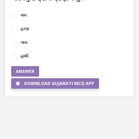
વાઘ
હરણ
ગાય
હાથી
ANSWER
DOWNLOAD GUJARATI MCQ APP