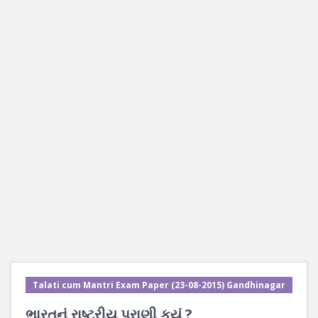
Talati cum Mantri Exam Paper (23-08-2015) Gandhinagar
ભારતનું રાષ્ટ્રીય પ્રાણી કયું ?