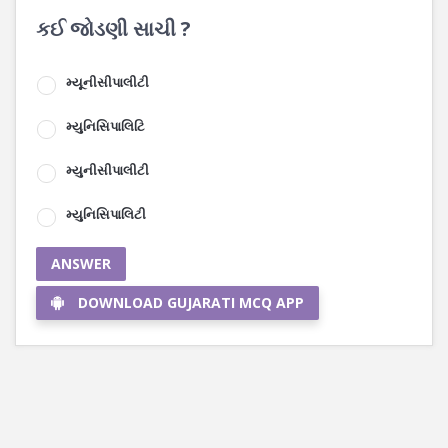
કઈ જોડણી સાચી ?
મ્યૂનીસીપાલીટી
મ્યુનિસિપાલિટિ
મ્યુનીસીપાલીટી
મ્યુનિસિપાલિટી
ANSWER
DOWNLOAD GUJARATI MCQ APP