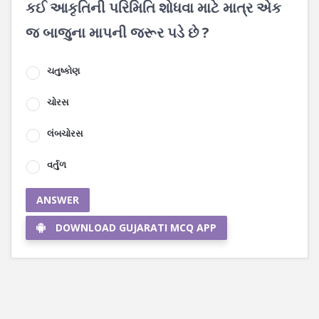
કઈ આકૃતિની પરિમિતિ શોધવા માટે માત્ર એક
જ બાજુના માપની જરૂર પડે છે ?
ચતુષ્કોણ
ચોરસ
લંબચોરસ
વર્તુળ
ANSWER
DOWNLOAD GUJARATI MCQ APP