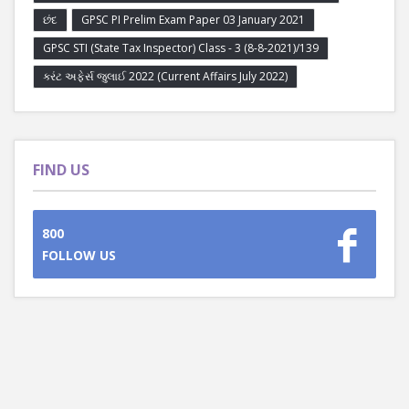
છંદ
GPSC PI Prelim Exam Paper 03 January 2021
GPSC STI (State Tax Inspector) Class - 3 (8-8-2021)/139
કરંટ અફેર્સ જુલાઈ 2022 (Current Affairs July 2022)
FIND US
800
FOLLOW US