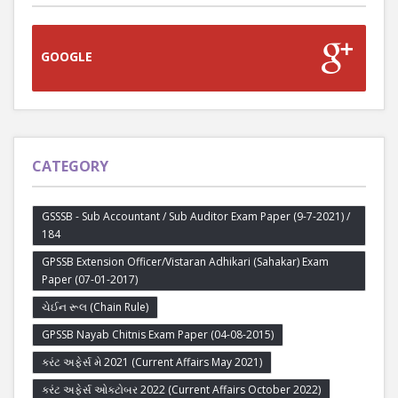
GOOGLE
CATEGORY
GSSSB - Sub Accountant / Sub Auditor Exam Paper (9-7-2021) /
184
GPSSB Extension Officer/Vistaran Adhikari (Sahakar) Exam
Paper (07-01-2017)
ચેઈન રૂલ (Chain Rule)
GPSSB Nayab Chitnis Exam Paper (04-08-2015)
કરંટ અફેર્સ મે 2021 (Current Affairs May 2021)
કરંટ અફેર્સ ઓક્ટોબર 2022 (Current Affairs October 2022)