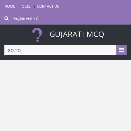
HOME
QUIZ
CONTACT US
GUJARATI MCQ
GO TO...