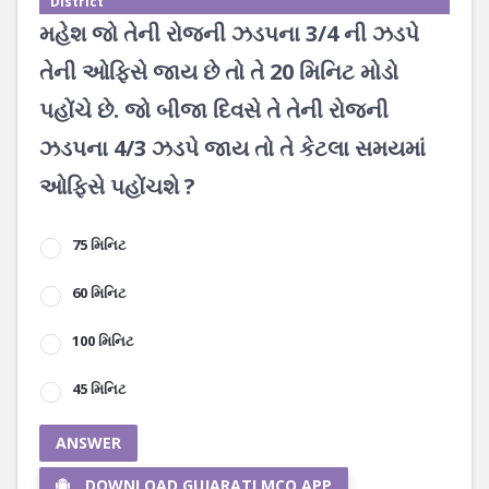
District
મહેશ જો તેની રોજની ઝડપના 3/4 ની ઝડપે
તેની ઓફિસે જાય છે તો તે 20 મિનિટ મોડો
પહોંચે છે. જો બીજા દિવસે તે તેની રોજની
ઝડપના 4/3 ઝડપે જાય તો તે કેટલા સમયમાં
ઓફિસે પહોંચશે ?
75 મિનિટ
60 મિનિટ
100 મિનિટ
45 મિનિટ
ANSWER
DOWNLOAD GUJARATI MCQ APP