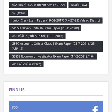
કરંટ અફેર્સ 2022 (Current Affairs 2022)
કાયદો (Law)
પદપ્રત્યય
Junior Clerk Exam Paper (19-02-2017) (RK-27-33) Valsad District
GPSSB Nayab Chitnish Exam Paper (23-11-2018)
સબ ઓડીટર (Sub Auditor) (13-9-2015)
GPSC Accounts Officer Class-1 Exam Paper (25-7-2021) / 25
(ASP - 2)
GSSSB Economic Investigator Exam Paper (14-2-2021) / 164
નળ અને ટાંકી (Cistern)
FIND US
800