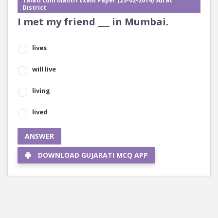
Talati cum Mantri Exam Paper (23-02-2014) Surat
District
I met my friend ___ in Mumbai.
lives
will live
living
lived
ANSWER
DOWNLOAD GUJARATI MCQ APP