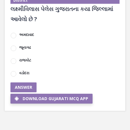
District
લક્ષ્મીવિલાસ પેલેસ ગુજરાતના કયા જિલ્લામાં
આવેલો છે ?
અમદાવાદ
જૂનાગઢ
રાજકોટ
વડોદરા
ANSWER
DOWNLOAD GUJARATI MCQ APP