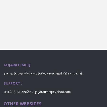
GUJARATI MCQ
જ્ઞાનના દરવાજા ખોલો અને દરરોજ અમારી સાથે કંઈક નવું શીખો.
SUPPORT :
સપોર્ટ ઇમેઇલ એકાઉન્ટ : gujaratimcq@yahoo.com
OTHER WEBSITES