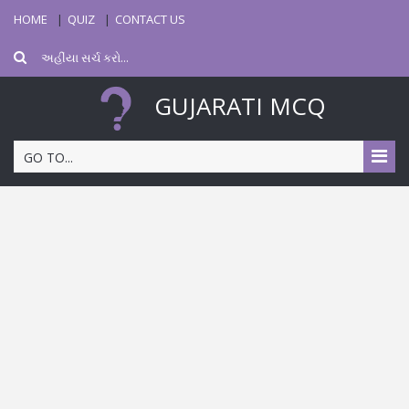
HOME
QUIZ
CONTACT US
GUJARATI MCQ
GO TO...