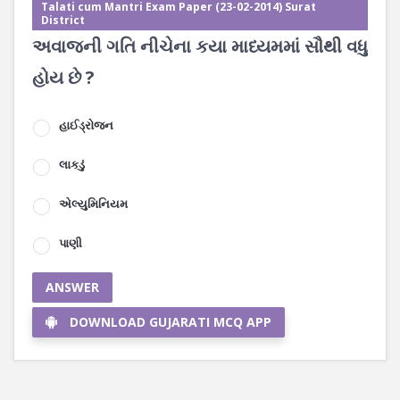
Talati cum Mantri Exam Paper (23-02-2014) Surat
District
અવાજની ગતિ નીચેના કયા માધ્યમમાં સૌથી વધુ
હોય છે ?
હાઈડ્રોજન
લાકડું
એલ્યુમિનિયમ
પાણી
ANSWER
DOWNLOAD GUJARATI MCQ APP