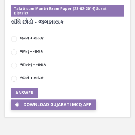
Talati cum Mantri Exam Paper (23-02-2014) Surat
District
સંધિ છોડો - જગન્નાયક
જગન + નાયક
જગત્ + નાયક
જગતન્ + નાયક
જગને + નાયક
ANSWER
DOWNLOAD GUJARATI MCQ APP